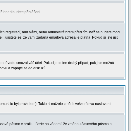
měř ihned budete přihlášeni
ých registrací, buď Vámi, nebo administrátorem před tím, než se budete moci
i, ujistěte se, že vámi zadaná emailová adresa je platná. Pokud si jste jisti,
ého důvodu smazal váš účet. Pokud je to ten druhý případ, pak jste možná
znovu a zapojte se do diskuzí.
nemusí to být pravidlem). Takto si můžete změnit veškerá svá nastavení.
 časové pásmo v profilu. Berte na vědomí, že změnou časového pásma a