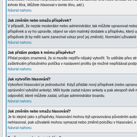
tohoto fóra, Můžete hlasovat v tomto fóru, atd.
).
Návrat nahoru
Jak změním nebo smažu příspěvek?
V případě, že nejste moderátor nebo administrátor, tak můžete upravovat nebo
příspěvek a vy ho upravíte, objeví se vám malinký dodatek u příspěvku, který 
příspěvek (ti by měli sami zanechat vzkaz proč jej změnili). Normální uživat
Návrat nahoru
Jak přidám podpis k mému příspěvku?
Přidat podpis znamená, že si musíte nejdřív nějaký vytvořit. To uděláte přes s
zaškrtnutím příslušného políčka v nastavení profilu (je možné nepřidávat pod
Návrat nahoru
Jak vytvořím hlasování?
Vytvoření hlasování je jednoduché. Když přidáte nový příspěvek (nebo upravuje
oprávnění vytvářet ankety). Měli byste zadat název ankety a pak alespoň dvě
odpovědí, které můžete zadat, určuje administrátor boardu.
Návrat nahoru
Jak změním nebo smažu hlasování?
Je to stejné jako s příspěvky, hlasování mohou být upravována původním auto
nehlasoval, pak uživatelé mohou vymazat nebo změnit položku v hlasování, v p
Návrat nahoru