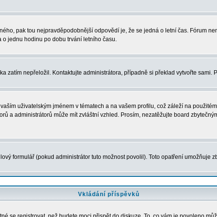
právného, pak tou nejpravděpodobnější odpovědí je, že se jedná o letní čas. Fórum 
o jednu hodinu po dobu trvání letního času.
ka zatím nepřeložil. Kontaktujte administrátora, případně si překlad vytvořte sami. 
vaším uživatelským jménem v tématech a na vašem profilu, což záleží na použitém 
átorů a administrátorů může mít zvláštní vzhled. Prosím, nezatěžujte board zbytečný
ový formulář (pokud administrátor tuto možnost povolil). Toto opatření umožňuje zb
Vkládání příspěvků
tné se registrovat, než budete moci přispět do diskuze. To, co vám je povoleno můž