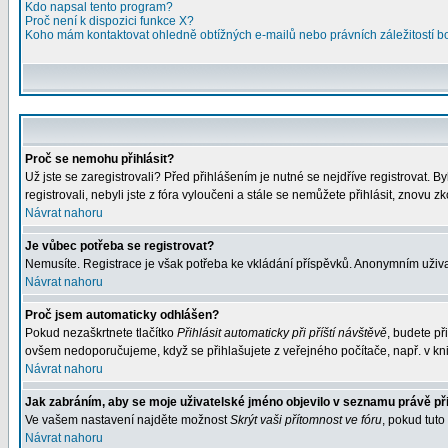
Kdo napsal tento program?
Proč není k dispozici funkce X?
Koho mám kontaktovat ohledně obtížných e-mailů nebo právních záležitostí 
Proč se nemohu přihlásit?
Už jste se zaregistrovali? Před přihlášením je nutné se nejdříve registrovat. 
registrovali, nebyli jste z fóra vyloučeni a stále se nemůžete přihlásit, znovu 
Návrat nahoru
Je vůbec potřeba se registrovat?
Nemusíte. Registrace je však potřeba ke vkládání příspěvků. Anonymním uživa
Návrat nahoru
Proč jsem automaticky odhlášen?
Pokud nezaškrtnete tlačítko
Přihlásit automaticky při příští návštěvě
, budete př
ovšem nedoporučujeme, když se přihlašujete z veřejného počítače, např. v kni
Návrat nahoru
Jak zabráním, aby se moje uživatelské jméno objevilo v seznamu právě p
Ve vašem nastavení najděte možnost
Skrýt vaši přítomnost ve fóru
, pokud tut
Návrat nahoru