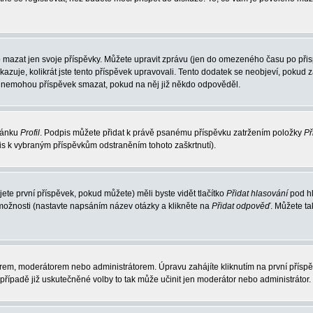
 mazat jen svoje příspěvky. Můžete upravit zprávu (jen do omezeného času po přisp
ukazuje, kolikrát jste tento příspěvek upravovali. Tento dodatek se neobjeví, poku
elé nemohou příspěvek smazat, pokud na něj již někdo odpověděl.
tránku
Profil
. Podpis můžete přidat k právě psanému příspěvku zatržením položky
Př
pis k vybraným příspěvkům odstraněním tohoto zaškrtnutí).
te první příspěvek, pokud můžete) měli byste vidět tlačítko
Přidat hlasování
pod hl
 možnosti (nastavte napsáním název otázky a klikněte na
Přidat odpověď
. Můžete t
rem, moderátorem nebo administrátorem. Úpravu zahájíte kliknutím na první příspěv
řípadě již uskutečněné volby to tak může učinit jen moderátor nebo administrátor.