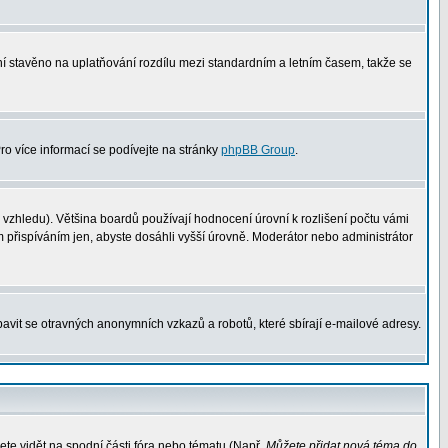
není stavěno na uplatňování rozdílu mezi standardním a letním časem, takže se
Pro více informací se podívejte na stránky
phpBB Group
.
vzhledu). Většina boardů používají hodnocení úrovní k rozlišení počtu vámi
m přispíváním jen, abyste dosáhli vyšší úrovně. Moderátor nebo administrátor
avit se otravných anonymních vzkazů a robotů, které sbírají e-mailové adresy.
ete vidět na spodní části fóra nebo tématu (Např.
Můžete přidat nová téma do