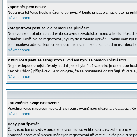
Zapomněl jsem heslo!
Nepanikařte! Vaše heslo můžeme obnovit. V tomto případě zmáčkněte na přihl
Návrat nahoru
Zaregistroval jsem se, ale nemohu se přihlásit!
Nejprve zkontrolujte, že zadáváte správné uživatelské jméno a heslo. Pokud j
přihlásit. Když jste se registrovali, byli byste k tomuto vyzváni. Pokud vám byl
že e-mailová adresa, kterou jste použili je platná, kontaktujte administrátora b
Návrat nahoru
V minulosti jsem se zaregistroval, ovšem nyní se nemohu přihlásit?!
Nejpravděpodobnější důvody: zadali jste chybné uživatelské jméno nebo heslo (
nevložili žádný příspěvek. Je to obvyklé, že se pravidelně odstraňují uživatelé
Návrat nahoru
Jak změním svoje nastavení?
Všechna vaše nastavení (pokud jste registrováni) jsou uložena v databázi. Ke
Návrat nahoru
Časy jsou špatně!
Časy jsou téměř vždy v pořádku, ovšem to, co vidíte jsou časy zobrazené v j
podobná nastavení mohou měnit jen registrovaní uživatelé. Takže pokud nejste r