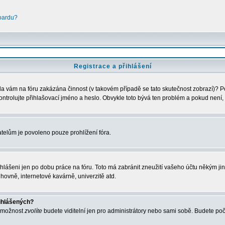
boardu?
Registrace a přihlášení
Byla vám na fóru zakázána činnost (v takovém případě se tato skutečnost zobrazí)? P
zkontrolujte přihlašovací jméno a heslo. Obvykle toto bývá ten problém a pokud není,
telům je povoleno pouze prohlížení fóra.
ihlášeni jen po dobu práce na fóru. Toto má zabránit zneužití vašeho účtu někým jiným
hovně, internetové kavárně, univerzitě atd.
řihlášených?
o možnost
zvolíte
budete viditelní jen pro administrátory nebo sami sobě. Budete počít