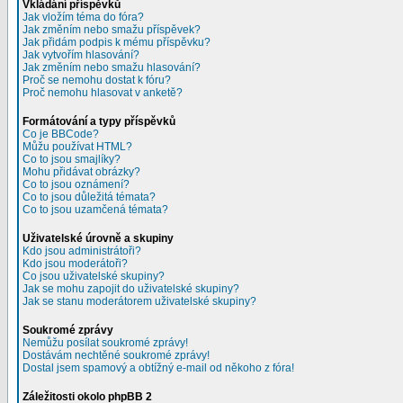
Vkládání příspěvků
Jak vložím téma do fóra?
Jak změním nebo smažu příspěvek?
Jak přidám podpis k mému příspěvku?
Jak vytvořím hlasování?
Jak změním nebo smažu hlasování?
Proč se nemohu dostat k fóru?
Proč nemohu hlasovat v anketě?
Formátování a typy příspěvků
Co je BBCode?
Můžu používat HTML?
Co to jsou smajlíky?
Mohu přidávat obrázky?
Co to jsou oznámení?
Co to jsou důležitá témata?
Co to jsou uzamčená témata?
Uživatelské úrovně a skupiny
Kdo jsou administrátoři?
Kdo jsou moderátoři?
Co jsou uživatelské skupiny?
Jak se mohu zapojit do uživatelské skupiny?
Jak se stanu moderátorem uživatelské skupiny?
Soukromé zprávy
Nemůžu posílat soukromé zprávy!
Dostávám nechtěné soukromé zprávy!
Dostal jsem spamový a obtížný e-mail od někoho z fóra!
Záležitosti okolo phpBB 2