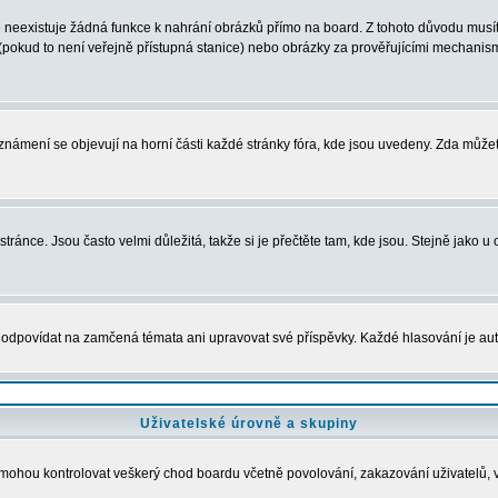
neexistuje žádná funkce k nahrání obrázků přímo na board. Z tohoto důvodu musíte
pokud to není veřejně přístupná stanice) nebo obrázky za prověřujícími mechanism
 Oznámení se objevují na horní části každé stránky fóra, kde jsou uvedeny. Zda může
ránce. Jsou často velmi důležitá, takže si je přečtěte tam, kde jsou. Stejně jako u 
povídat na zamčená témata ani upravovat své příspěvky. Každé hlasování je a
Uživatelské úrovně a skupiny
dé mohou kontrolovat veškerý chod boardu včetně povolování, zakazování uživatelů, 