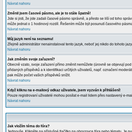
Návrat nahoru
Změnil jsem časové pásmo, ale je to stále špatně!
Jste si jisti, že jste zadali časové pásmo správně, a přesto se liší od toho s
může jednat o 1 hodinový rozdíl. Řešením může být posunutí časového pásma 
Návrat nahoru
Můj jazyk není na seznamu!
Zřejmě administrátor nenainstaloval tento jazyk, neboť jej nikdo do tohoto jazy
Návrat nahoru
Jak změním svoje zařazení?
Obecně vzato, svoje zařazení přímo změnit nemůžete (úrovně se objevují pod 
přidaných příspěvků a k identifikaci určitých uživatelů, např. označení moder
pak může počet vašich příspěvků snížit.
Návrat nahoru
Když kliknu na e-mailový odkaz uživatele, jsem vyzván k přihlášení!
Pouze registrovaní uživatelé mohou posílat e-mail lidem přes nastavený e-mail
Návrat nahoru
Jak vložím téma do fóra?
Jednouše. Klikněte na příslušné tlačítko na obrazovce fóra nebo tématu. Je nu