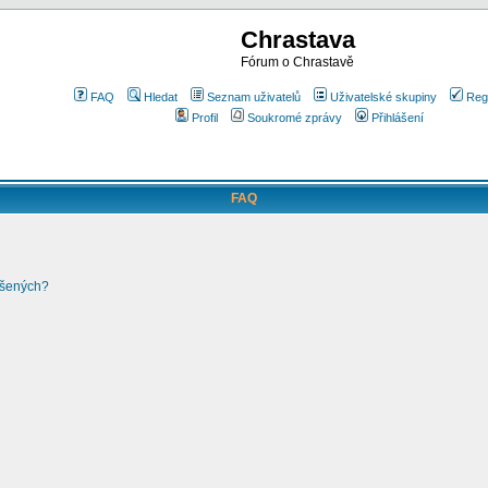
Chrastava
Fórum o Chrastavě
FAQ
Hledat
Seznam uživatelů
Uživatelské skupiny
Reg
Profil
Soukromé zprávy
Přihlášení
FAQ
ášených?