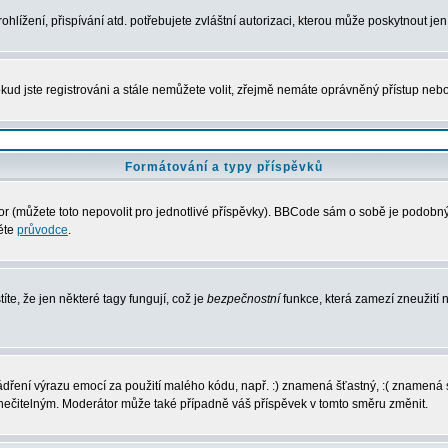
lížení, přispívání atd. potřebujete zvláštní autorizaci, kterou může poskytnout jen 
kud jste registrováni a stále nemůžete volit, zřejmě nemáte oprávněný přístup nebo
Formátování a typy příspěvků
 (můžete toto nepovolit pro jednotlivé příspěvky). BBCode sám o sobě je podobný s
něte
průvodce
.
íte, že jen některé tagy fungují, což je
bezpečnostní
funkce, která zamezí zneužití
vyjádření výrazu emocí za použití malého kódu, např. :) znamená šťastný, :( zname
l nečitelným. Moderátor může také případně váš příspěvek v tomto směru změnit.