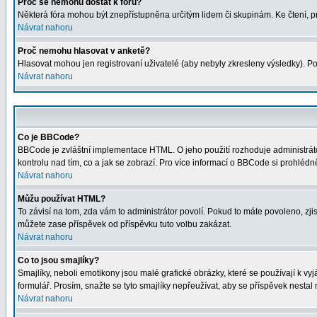
Proč se nemohu dostat k fóru?
Některá fóra mohou být znepřístupněna určitým lidem či skupinám. Ke čtení, proh
Návrat nahoru
Proč nemohu hlasovat v anketě?
Hlasovat mohou jen registrovaní uživatelé (aby nebyly zkresleny výsledky). Po
Návrat nahoru
Co je BBCode?
BBCode je zvláštní implementace HTML. O jeho použití rozhoduje administrátor
kontrolu nad tím, co a jak se zobrazí. Pro více informací o BBCode si prohléd
Návrat nahoru
Můžu používat HTML?
To závisí na tom, zda vám to administrátor povolí. Pokud to máte povoleno, zjist
můžete zase příspěvek od příspěvku tuto volbu zakázat.
Návrat nahoru
Co to jsou smajlíky?
Smajlíky, neboli emotikony jsou malé grafické obrázky, které se používají k 
formulář. Prosím, snažte se tyto smajlíky nepřeužívat, aby se příspěvek nesta
Návrat nahoru