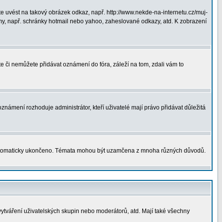
 uvést na takový obrázek odkaz, např. http://www.nekde-na-internetu.cz/muj-
y, např. schránky hotmail nebo yahoo, zaheslované odkazy, atd. K zobrazení
te či nemůžete přidávat oznámení do fóra, záleží na tom, zdali vám to
oznámení rozhoduje administrátor, kteří uživatelé mají právo přidávat důležitá
utomaticky ukončeno. Témata mohou být uzamčena z mnoha různých důvodů.
vytváření uživatelských skupin nebo moderátorů, atd. Mají také všechny