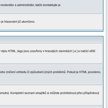
moderátor a administrátor, takže kontaktujte je.
 je hlasování již ukončeno.
tylu HTML, tagy jsou uzavřeny v hranatých závorkách [ a ] a nabízí větší
 nebo zničení vzhledu či způsobení jiných problémů. Pokud je HTML povoleno,
ná smutný. Kompletní seznam smajlíků si můžete prohlédnout přes příspěvkový