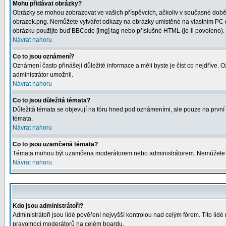
Mohu přidávat obrázky?
Obrázky se mohou zobrazovat ve vašich příspěvcích, ačkoliv v současné době 
obrazek.png. Nemůžete vytvářet odkazy na obrázky umístěné na vlastním PC (
obrázku použijte buď BBCode [img] tag nebo příslušné HTML (je-li povoleno).
Návrat nahoru
Co to jsou oznámení?
Oznámení často přinášejí důležité informace a měli byste je číst co nejdříve.
administrátor umožnil.
Návrat nahoru
Co to jsou důležitá témata?
Důležitá témata se objevují na fóru hned pod oznámeními, ale pouze na první st
témata.
Návrat nahoru
Co to jsou uzamčená témata?
Témata mohou být uzamčena moderátorem nebo administrátorem. Nemůžete od
Návrat nahoru
Kdo jsou administrátoři?
Administrátoři jsou lidé pověření nejvyšší kontrolou nad celým fórem. Tito li
pravomoci moderátorů na celém boardu.