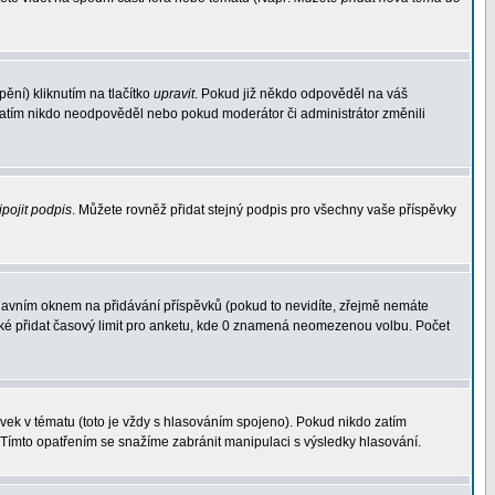
ění) kliknutím na tlačítko
upravit
. Pokud již někdo odpověděl na váš
d zatím nikdo neodpověděl nebo pokud moderátor či administrátor změnili
ipojit podpis
. Můžete rovněž přidat stejný podpis pro všechny vaše příspěvky
avním oknem na přidávání příspěvků (pokud to nevidíte, zřejmě nemáte
aké přidat časový limit pro anketu, kde 0 znamená neomezenou volbu. Počet
ek v tématu (toto je vždy s hlasováním spojeno). Pokud nikdo zatím
 Tímto opatřením se snažíme zabránit manipulaci s výsledky hlasování.