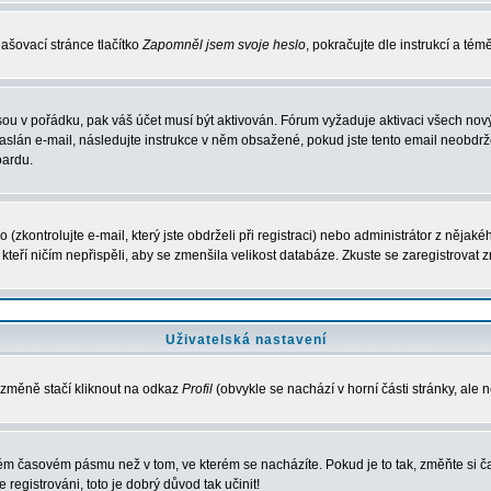
ašovací stránce tlačítko
Zapomněl jsem svoje heslo
, pokračujte dle instrukcí a té
sou v pořádku, pak váš účet musí být aktivován. Fórum vyžaduje aktivaci všech nov
 zaslán e-mail, následujte instrukce v něm obsažené, pokud jste tento email neobdržel
oardu.
zkontrolujte e-mail, který jste obdrželi při registraci) nebo administrátor z nějak
, kteří ničím nepřispěli, aby se zmenšila velikost databáze. Zkuste se zaregistrovat 
Uživatelská nastavení
 změně stačí kliknout na odkaz
Profil
(obvykle se nachází v horní části stránky, ale 
iném časovém pásmu než v tom, ve kterém se nacházíte. Pokud je to tak, změňte si
egistrováni, toto je dobrý důvod tak učinit!