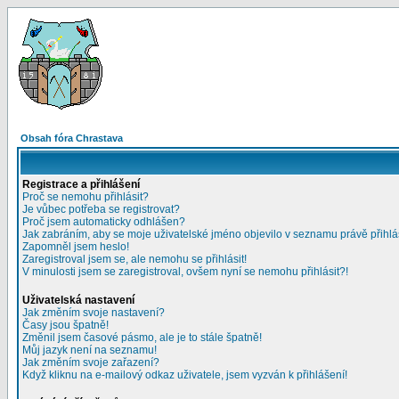
Obsah fóra Chrastava
Registrace a přihlášení
Proč se nemohu přihlásit?
Je vůbec potřeba se registrovat?
Proč jsem automaticky odhlášen?
Jak zabráním, aby se moje uživatelské jméno objevilo v seznamu právě přihl
Zapomněl jsem heslo!
Zaregistroval jsem se, ale nemohu se přihlásit!
V minulosti jsem se zaregistroval, ovšem nyní se nemohu přihlásit?!
Uživatelská nastavení
Jak změním svoje nastavení?
Časy jsou špatně!
Změnil jsem časové pásmo, ale je to stále špatně!
Můj jazyk není na seznamu!
Jak změním svoje zařazení?
Když kliknu na e-mailový odkaz uživatele, jsem vyzván k přihlášení!