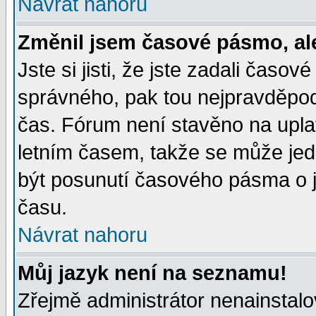
Návrat nahoru
Změnil jsem časové pásmo, ale 
Jste si jisti, že jste zadali časo
správného, pak tou nejpravděpodo
čas. Fórum není stavěno na upla
letním časem, takže se může jed
být posunutí časového pásma o j
času.
Návrat nahoru
Můj jazyk není na seznamu!
Zřejmě administrátor nenainstalov