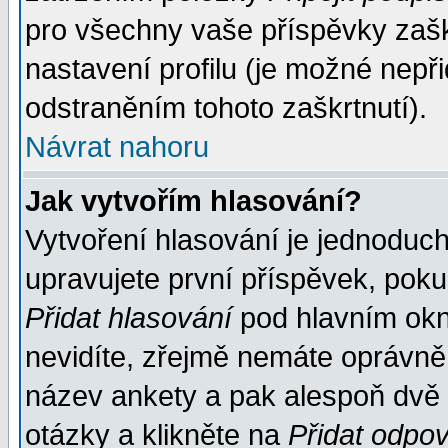
pro všechny vaše příspěvky zašk
nastavení profilu (je možné nep
odstraněním tohoto zaškrtnutí).
Návrat nahoru
Jak vytvořím hlasování?
Vytvoření hlasování je jednoduc
upravujete první příspěvek, pokud
Přidat hlasování
pod hlavním okn
nevidíte, zřejmě nemáte oprávněn
název ankety a pak alespoň dvě
otázky a klikněte na
Přidat odpo