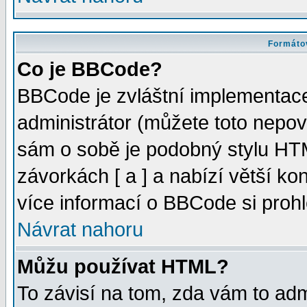
Formátov
Co je BBCode?
BBCode je zvláštní implementac
administrátor (můžete toto nepov
sám o sobě je podobný stylu HTM
závorkách [ a ] a nabízí větší kon
více informací o BBCode si proh
Návrat nahoru
Můžu používat HTML?
To závisí na tom, zda vám to adm