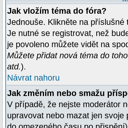
Vkl
Jak vložím téma do fóra?
Jednouše. Klikněte na příslušné 
Je nutné se registrovat, než bud
je povoleno můžete vidět na spod
Můžete přidat nová téma do tohot
atd.
).
Návrat nahoru
Jak změním nebo smažu přís
V případě, že nejste moderátor n
upravovat nebo mazat jen svoje 
do omezeného času po přispění) 