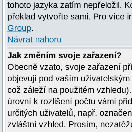
tohoto jazyka zatím nepřeložil. K
překlad vytvořte sami. Pro více 
Group
.
Návrat nahoru
Jak změním svoje zařazení?
Obecně vzato, svoje zařazení p
objevují pod vaším uživatelským
což záleží na použitém vzhledu)
úrovní k rozlišení počtu vámi při
určitých uživatelů, např. označe
zvláštní vzhled. Prosím, nezatěž