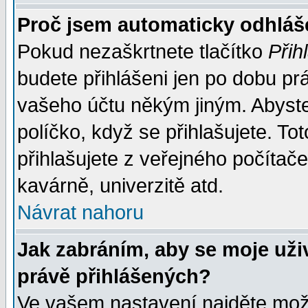
Proč jsem automaticky odhlá
Pokud nezaškrtnete tlačítko
Přih
budete přihlášeni jen po dobu prá
vašeho účtu někým jiným. Abyste z
políčko, když se přihlašujete. 
přihlašujete z veřejného počítače
kavárně, univerzitě atd.
Návrat nahoru
Jak zabráním, aby se moje uži
právě přihlášených?
Ve vašem nastavení najděte mo