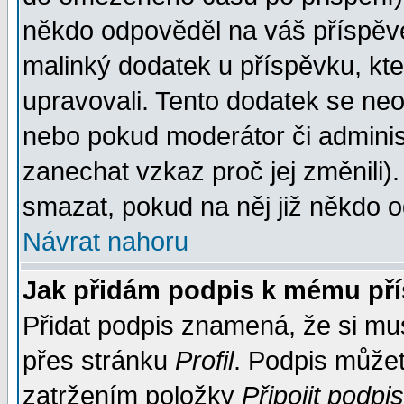
někdo odpověděl na váš příspěve
malinký dodatek u příspěvku, kter
upravovali. Tento dodatek se ne
nebo pokud moderátor či administ
zanechat vzkaz proč jej změnili
smazat, pokud na něj již někdo 
Návrat nahoru
Jak přidám podpis k mému př
Přidat podpis znamená, že si musí
přes stránku
Profil
. Podpis může
zatržením položky
Připojit podpis