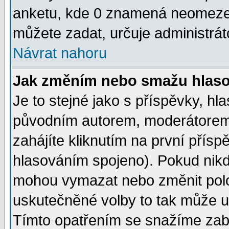
anketu, kde 0 znamená neomezen
můžete zadat, určuje administrát
Návrat nahoru
Jak změním nebo smažu hlas
Je to stejné jako s příspěvky, 
původním autorem, moderátorem
zahájíte kliknutím na první přísp
hlasováním spojeno). Pokud nikd
mohou vymazat nebo změnit polož
uskutečněné volby to tak může uč
Tímto opatřením se snažíme zabr