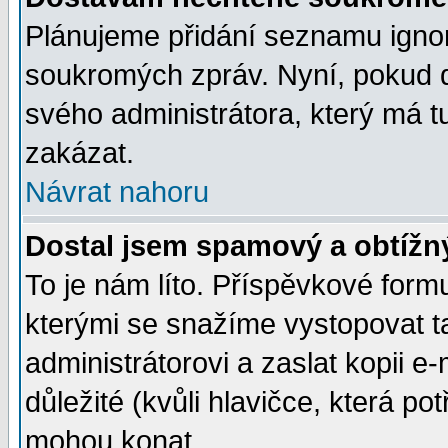
Plánujeme přidání seznamu ignor
soukromých zpráv. Nyní, pokud d
svého administrátora, který má t
zakázat.
Návrat nahoru
Dostal jsem spamový a obtížný
To je nám líto. Příspěvkové for
kterými se snažíme vystopovat t
administrátorovi a zaslat kopii e-m
důležité (kvůli hlavičce, která p
mohou konat.