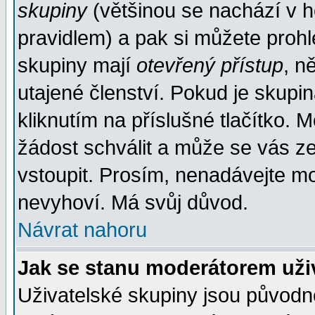
skupiny
(většinou se nachází v ho
pravidlem) a pak si můžete proh
skupiny mají
otevřený přístup
, n
utajené členství. Pokud je skupi
kliknutím na příslušné tlačítko. 
žádost schválit a může se vás z
vstoupit. Prosím, nenadávejte mo
nevyhoví. Má svůj důvod.
Návrat nahoru
Jak se stanu moderátorem uži
Uživatelské skupiny jsou původ