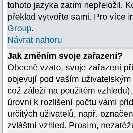
tohoto jazyka zatím nepřeložil. K
překlad vytvořte sami. Pro více 
Group
.
Návrat nahoru
Jak změním svoje zařazení?
Obecně vzato, svoje zařazení p
objevují pod vaším uživatelským
což záleží na použitém vzhledu)
úrovní k rozlišení počtu vámi při
určitých uživatelů, např. označe
zvláštní vzhled. Prosím, nezatěž