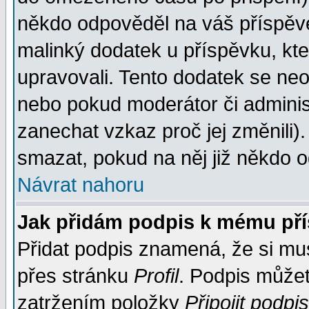
někdo odpověděl na váš příspěve
malinký dodatek u příspěvku, kter
upravovali. Tento dodatek se ne
nebo pokud moderátor či administ
zanechat vzkaz proč jej změnili
smazat, pokud na něj již někdo 
Návrat nahoru
Jak přidám podpis k mému př
Přidat podpis znamená, že si musí
přes stránku
Profil
. Podpis může
zatržením položky
Připojit podpis