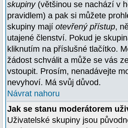
skupiny
(většinou se nachází v ho
pravidlem) a pak si můžete proh
skupiny mají
otevřený přístup
, n
utajené členství. Pokud je skupi
kliknutím na příslušné tlačítko. 
žádost schválit a může se vás z
vstoupit. Prosím, nenadávejte mo
nevyhoví. Má svůj důvod.
Návrat nahoru
Jak se stanu moderátorem uži
Uživatelské skupiny jsou původ