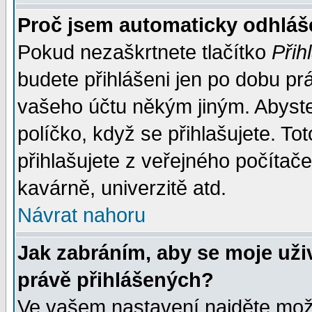
Proč jsem automaticky odhlá
Pokud nezaškrtnete tlačítko
Přih
budete přihlášeni jen po dobu prá
vašeho účtu někým jiným. Abyste z
políčko, když se přihlašujete. 
přihlašujete z veřejného počítače
kavárně, univerzitě atd.
Návrat nahoru
Jak zabráním, aby se moje uži
právě přihlášených?
Ve vašem nastavení najděte mo