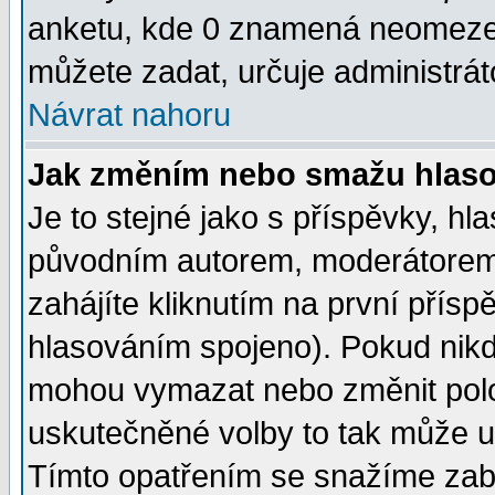
anketu, kde 0 znamená neomezen
můžete zadat, určuje administrát
Návrat nahoru
Jak změním nebo smažu hlas
Je to stejné jako s příspěvky, 
původním autorem, moderátorem
zahájíte kliknutím na první přísp
hlasováním spojeno). Pokud nikd
mohou vymazat nebo změnit polož
uskutečněné volby to tak může uč
Tímto opatřením se snažíme zabr