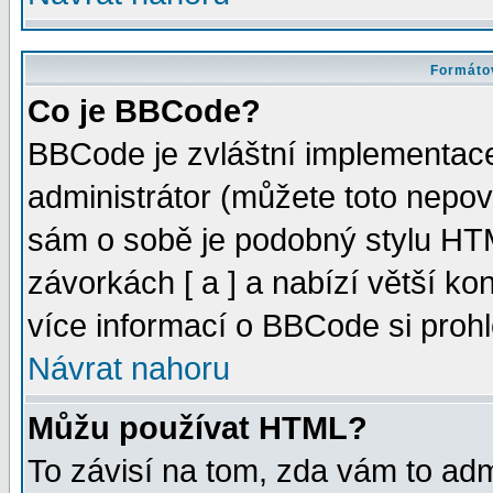
Formátov
Co je BBCode?
BBCode je zvláštní implementac
administrátor (můžete toto nepov
sám o sobě je podobný stylu HTM
závorkách [ a ] a nabízí větší kon
více informací o BBCode si proh
Návrat nahoru
Můžu používat HTML?
To závisí na tom, zda vám to adm