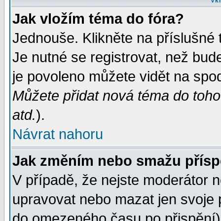
Vkl
Jak vložím téma do fóra?
Jednouše. Klikněte na příslušné 
Je nutné se registrovat, než bud
je povoleno můžete vidět na spod
Můžete přidat nová téma do tohot
atd.
).
Návrat nahoru
Jak změním nebo smažu přís
V případě, že nejste moderátor n
upravovat nebo mazat jen svoje 
do omezeného času po přispění) 