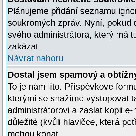
Plánujeme přidání seznamu ignor
soukromých zpráv. Nyní, pokud d
svého administrátora, který má t
zakázat.
Návrat nahoru
Dostal jsem spamový a obtížný
To je nám líto. Příspěvkové for
kterými se snažíme vystopovat t
administrátorovi a zaslat kopii e-m
důležité (kvůli hlavičce, která p
mohou konat.