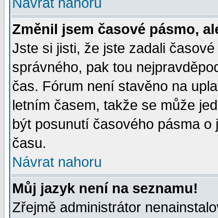
Návrat nahoru
Změnil jsem časové pásmo, ale 
Jste si jisti, že jste zadali časo
správného, pak tou nejpravděpodo
čas. Fórum není stavěno na upla
letním časem, takže se může jed
být posunutí časového pásma o j
času.
Návrat nahoru
Můj jazyk není na seznamu!
Zřejmě administrátor nenainstalov