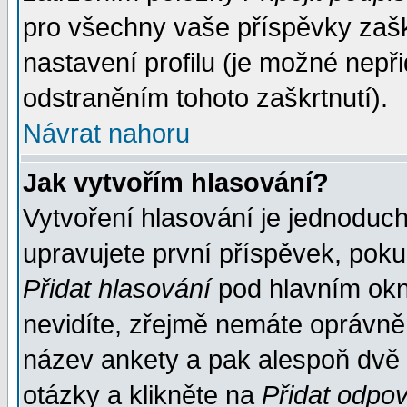
pro všechny vaše příspěvky zašk
nastavení profilu (je možné nep
odstraněním tohoto zaškrtnutí).
Návrat nahoru
Jak vytvořím hlasování?
Vytvoření hlasování je jednoduc
upravujete první příspěvek, pokud
Přidat hlasování
pod hlavním okn
nevidíte, zřejmě nemáte oprávněn
název ankety a pak alespoň dvě
otázky a klikněte na
Přidat odpo