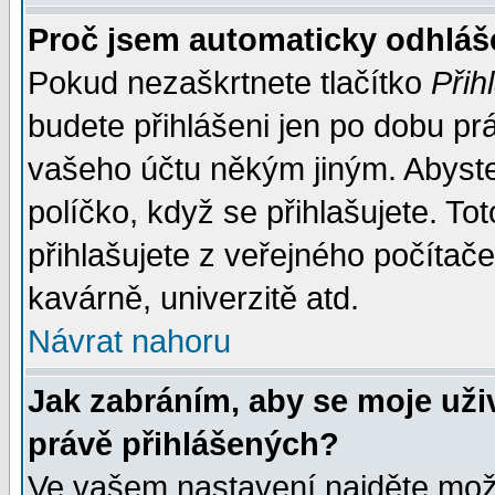
Proč jsem automaticky odhlá
Pokud nezaškrtnete tlačítko
Přih
budete přihlášeni jen po dobu prá
vašeho účtu někým jiným. Abyste z
políčko, když se přihlašujete. 
přihlašujete z veřejného počítače
kavárně, univerzitě atd.
Návrat nahoru
Jak zabráním, aby se moje uži
právě přihlášených?
Ve vašem nastavení najděte mo