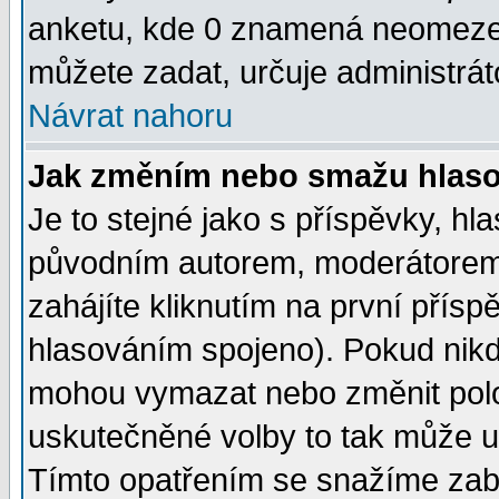
anketu, kde 0 znamená neomezen
můžete zadat, určuje administrát
Návrat nahoru
Jak změním nebo smažu hlas
Je to stejné jako s příspěvky, 
původním autorem, moderátorem
zahájíte kliknutím na první přísp
hlasováním spojeno). Pokud nikd
mohou vymazat nebo změnit polož
uskutečněné volby to tak může uč
Tímto opatřením se snažíme zabr