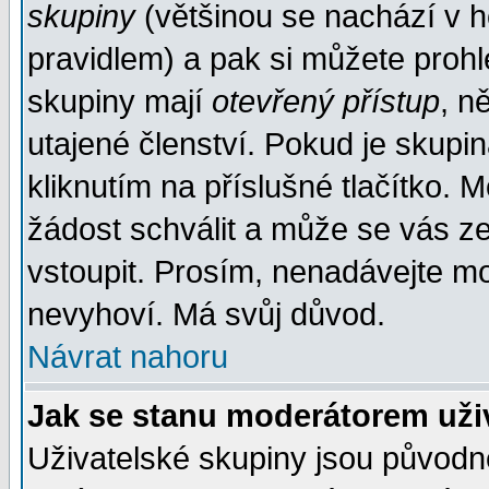
skupiny
(většinou se nachází v ho
pravidlem) a pak si můžete proh
skupiny mají
otevřený přístup
, n
utajené členství. Pokud je skupi
kliknutím na příslušné tlačítko. 
žádost schválit a může se vás z
vstoupit. Prosím, nenadávejte mo
nevyhoví. Má svůj důvod.
Návrat nahoru
Jak se stanu moderátorem uži
Uživatelské skupiny jsou původ