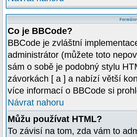
Formátov
Co je BBCode?
BBCode je zvláštní implementac
administrátor (můžete toto nepov
sám o sobě je podobný stylu HTM
závorkách [ a ] a nabízí větší kon
více informací o BBCode si proh
Návrat nahoru
Můžu používat HTML?
To závisí na tom, zda vám to adm