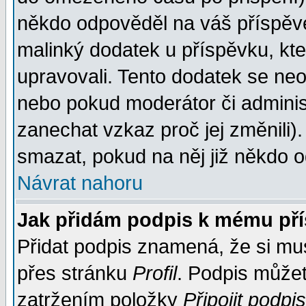
někdo odpověděl na váš příspěve
malinký dodatek u příspěvku, kter
upravovali. Tento dodatek se ne
nebo pokud moderátor či administ
zanechat vzkaz proč jej změnili
smazat, pokud na něj již někdo 
Návrat nahoru
Jak přidám podpis k mému př
Přidat podpis znamená, že si musí
přes stránku
Profil
. Podpis může
zatržením položky
Připojit podpis