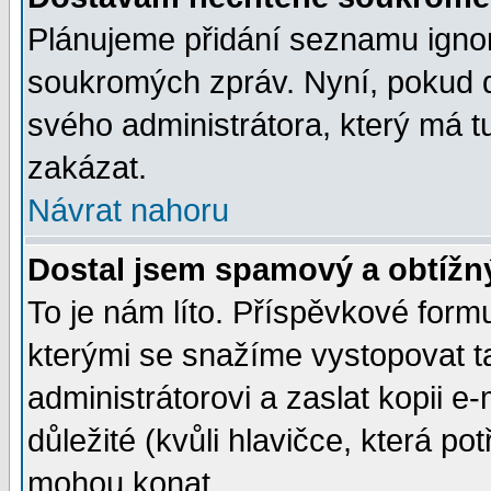
Plánujeme přidání seznamu ignor
soukromých zpráv. Nyní, pokud d
svého administrátora, který má t
zakázat.
Návrat nahoru
Dostal jsem spamový a obtížný
To je nám líto. Příspěvkové for
kterými se snažíme vystopovat t
administrátorovi a zaslat kopii e-m
důležité (kvůli hlavičce, která p
mohou konat.