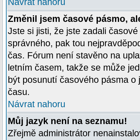
Návrat nahoru
Změnil jsem časové pásmo, ale 
Jste si jisti, že jste zadali časo
správného, pak tou nejpravděpodo
čas. Fórum není stavěno na upla
letním časem, takže se může jed
být posunutí časového pásma o j
času.
Návrat nahoru
Můj jazyk není na seznamu!
Zřejmě administrátor nenainstalov