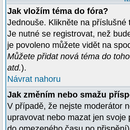
Vkl
Jak vložím téma do fóra?
Jednouše. Klikněte na příslušné 
Je nutné se registrovat, než bud
je povoleno můžete vidět na spod
Můžete přidat nová téma do tohot
atd.
).
Návrat nahoru
Jak změním nebo smažu přís
V případě, že nejste moderátor n
upravovat nebo mazat jen svoje 
do omezeného času po přispění) 