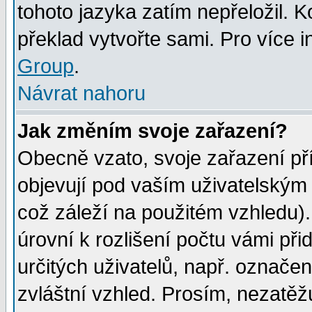
tohoto jazyka zatím nepřeložil. K
překlad vytvořte sami. Pro více 
Group
.
Návrat nahoru
Jak změním svoje zařazení?
Obecně vzato, svoje zařazení p
objevují pod vaším uživatelským
což záleží na použitém vzhledu)
úrovní k rozlišení počtu vámi při
určitých uživatelů, např. označe
zvláštní vzhled. Prosím, nezatěž