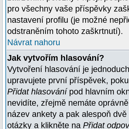
pro všechny vaše příspěvky zašk
nastavení profilu (je možné nep
odstraněním tohoto zaškrtnutí).
Návrat nahoru
Jak vytvořím hlasování?
Vytvoření hlasování je jednoduc
upravujete první příspěvek, pokud
Přidat hlasování
pod hlavním okn
nevidíte, zřejmě nemáte oprávněn
název ankety a pak alespoň dvě
otázky a klikněte na
Přidat odpo