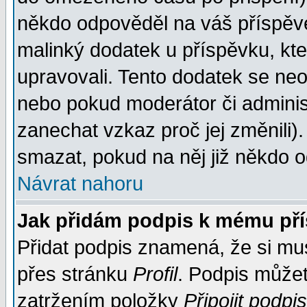
někdo odpověděl na váš příspěve
malinký dodatek u příspěvku, kter
upravovali. Tento dodatek se ne
nebo pokud moderátor či administ
zanechat vzkaz proč jej změnili
smazat, pokud na něj již někdo 
Návrat nahoru
Jak přidám podpis k mému př
Přidat podpis znamená, že si musí
přes stránku
Profil
. Podpis může
zatržením položky
Připojit podpis