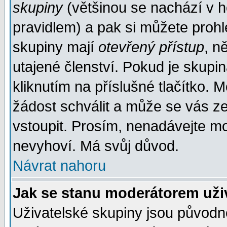
skupiny
(většinou se nachází v ho
pravidlem) a pak si můžete proh
skupiny mají
otevřený přístup
, n
utajené členství. Pokud je skupi
kliknutím na příslušné tlačítko. 
žádost schválit a může se vás z
vstoupit. Prosím, nenadávejte mo
nevyhoví. Má svůj důvod.
Návrat nahoru
Jak se stanu moderátorem uži
Uživatelské skupiny jsou původ