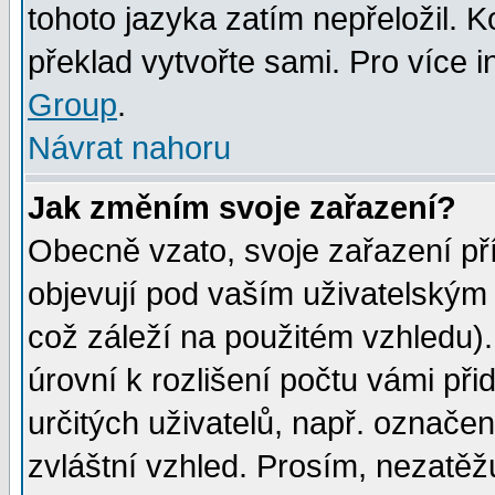
tohoto jazyka zatím nepřeložil. K
překlad vytvořte sami. Pro více 
Group
.
Návrat nahoru
Jak změním svoje zařazení?
Obecně vzato, svoje zařazení p
objevují pod vaším uživatelským
což záleží na použitém vzhledu)
úrovní k rozlišení počtu vámi při
určitých uživatelů, např. označe
zvláštní vzhled. Prosím, nezatěž