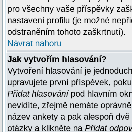
pro všechny vaše příspěvky zašk
nastavení profilu (je možné nep
odstraněním tohoto zaškrtnutí).
Návrat nahoru
Jak vytvořím hlasování?
Vytvoření hlasování je jednoduc
upravujete první příspěvek, pokud
Přidat hlasování
pod hlavním okn
nevidíte, zřejmě nemáte oprávněn
název ankety a pak alespoň dvě
otázky a klikněte na
Přidat odpo