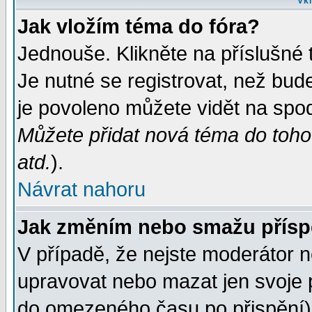
Vkl
Jak vložím téma do fóra?
Jednouše. Klikněte na příslušné 
Je nutné se registrovat, než bud
je povoleno můžete vidět na spod
Můžete přidat nová téma do tohot
atd.
).
Návrat nahoru
Jak změním nebo smažu přís
V případě, že nejste moderátor n
upravovat nebo mazat jen svoje 
do omezeného času po přispění) 