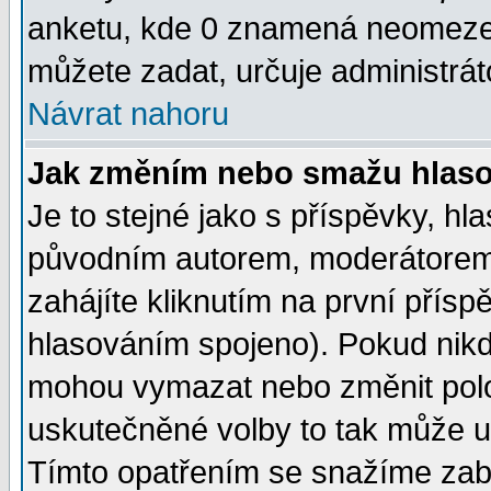
anketu, kde 0 znamená neomezen
můžete zadat, určuje administrát
Návrat nahoru
Jak změním nebo smažu hlas
Je to stejné jako s příspěvky, 
původním autorem, moderátorem
zahájíte kliknutím na první přísp
hlasováním spojeno). Pokud nikd
mohou vymazat nebo změnit polož
uskutečněné volby to tak může uč
Tímto opatřením se snažíme zabr