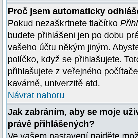
Proč jsem automaticky odhlá
Pokud nezaškrtnete tlačítko
Přih
budete přihlášeni jen po dobu prá
vašeho účtu někým jiným. Abyste z
políčko, když se přihlašujete. 
přihlašujete z veřejného počítače
kavárně, univerzitě atd.
Návrat nahoru
Jak zabráním, aby se moje uži
právě přihlášených?
Ve vašem nastavení najděte mo