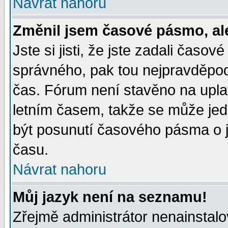
Návrat nahoru
Změnil jsem časové pásmo, ale 
Jste si jisti, že jste zadali časo
správného, pak tou nejpravděpodo
čas. Fórum není stavěno na upla
letním časem, takže se může jed
být posunutí časového pásma o j
času.
Návrat nahoru
Můj jazyk není na seznamu!
Zřejmě administrátor nenainstalov