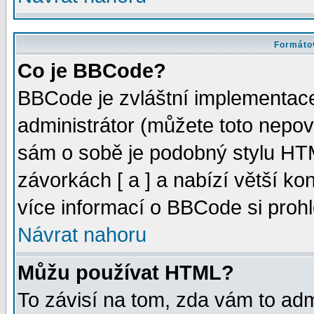
Formátov
Co je BBCode?
BBCode je zvláštní implementac
administrátor (můžete toto nepov
sám o sobě je podobný stylu HTM
závorkách [ a ] a nabízí větší kon
více informací o BBCode si proh
Návrat nahoru
Můžu používat HTML?
To závisí na tom, zda vám to adm