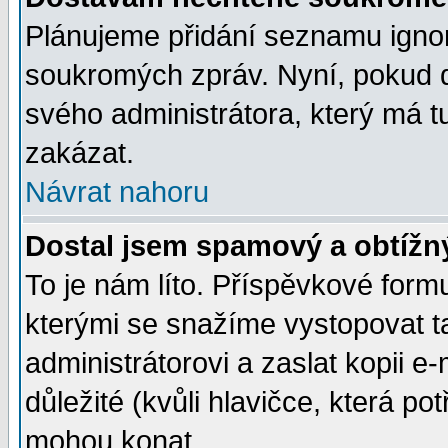
Plánujeme přidání seznamu ignor
soukromých zpráv. Nyní, pokud d
svého administrátora, který má t
zakázat.
Návrat nahoru
Dostal jsem spamový a obtížný
To je nám líto. Příspěvkové for
kterými se snažíme vystopovat t
administrátorovi a zaslat kopii e-m
důležité (kvůli hlavičce, která p
mohou konat.