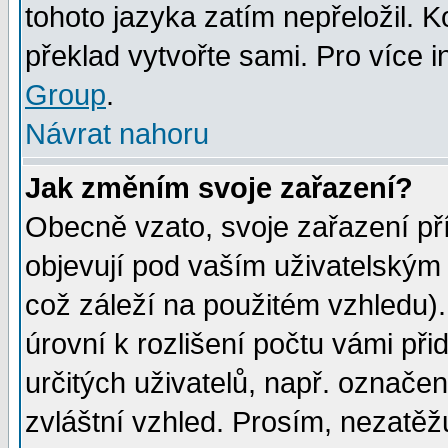
tohoto jazyka zatím nepřeložil. K
překlad vytvořte sami. Pro více 
Group
.
Návrat nahoru
Jak změním svoje zařazení?
Obecně vzato, svoje zařazení p
objevují pod vaším uživatelským
což záleží na použitém vzhledu)
úrovní k rozlišení počtu vámi při
určitých uživatelů, např. označe
zvláštní vzhled. Prosím, nezatěž