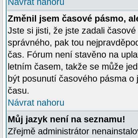
Návrat nahoru
Změnil jsem časové pásmo, ale 
Jste si jisti, že jste zadali časo
správného, pak tou nejpravděpodo
čas. Fórum není stavěno na upla
letním časem, takže se může jed
být posunutí časového pásma o j
času.
Návrat nahoru
Můj jazyk není na seznamu!
Zřejmě administrátor nenainstalov