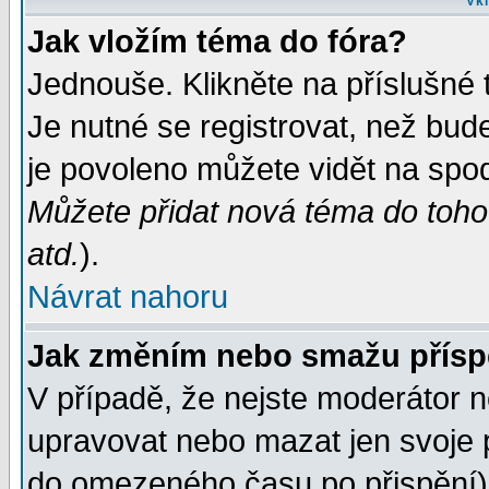
Vkl
Jak vložím téma do fóra?
Jednouše. Klikněte na příslušné 
Je nutné se registrovat, než bud
je povoleno můžete vidět na spod
Můžete přidat nová téma do tohot
atd.
).
Návrat nahoru
Jak změním nebo smažu přís
V případě, že nejste moderátor n
upravovat nebo mazat jen svoje 
do omezeného času po přispění) 