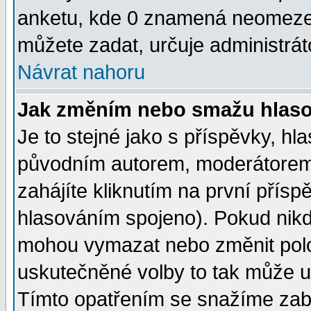
anketu, kde 0 znamená neomezen
můžete zadat, určuje administrát
Návrat nahoru
Jak změním nebo smažu hlas
Je to stejné jako s příspěvky, 
původním autorem, moderátorem
zahájíte kliknutím na první přísp
hlasováním spojeno). Pokud nikd
mohou vymazat nebo změnit polož
uskutečněné volby to tak může uč
Tímto opatřením se snažíme zabr