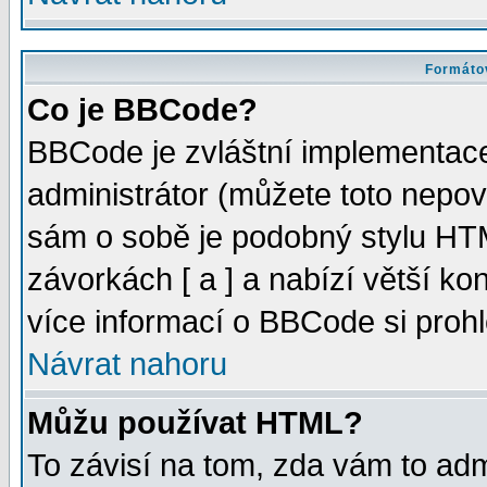
Formátov
Co je BBCode?
BBCode je zvláštní implementac
administrátor (můžete toto nepov
sám o sobě je podobný stylu HTM
závorkách [ a ] a nabízí větší kon
více informací o BBCode si proh
Návrat nahoru
Můžu používat HTML?
To závisí na tom, zda vám to adm