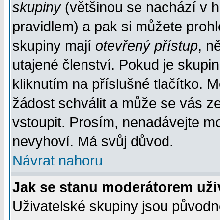
skupiny
(většinou se nachází v ho
pravidlem) a pak si můžete proh
skupiny mají
otevřený přístup
, n
utajené členství. Pokud je skupi
kliknutím na příslušné tlačítko. 
žádost schválit a může se vás z
vstoupit. Prosím, nenadávejte mo
nevyhoví. Má svůj důvod.
Návrat nahoru
Jak se stanu moderátorem uži
Uživatelské skupiny jsou původ