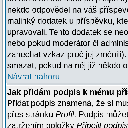
někdo odpověděl na váš příspěve
malinký dodatek u příspěvku, kter
upravovali. Tento dodatek se ne
nebo pokud moderátor či administ
zanechat vzkaz proč jej změnili
smazat, pokud na něj již někdo 
Návrat nahoru
Jak přidám podpis k mému př
Přidat podpis znamená, že si musí
přes stránku
Profil
. Podpis může
zatržením položky
Připojit podpis