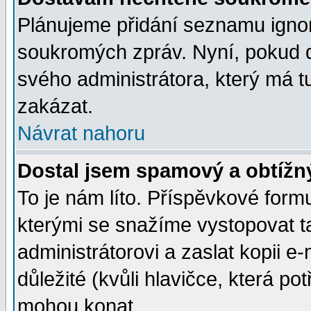
Plánujeme přidání seznamu ignor
soukromých zpráv. Nyní, pokud d
svého administrátora, který má t
zakázat.
Návrat nahoru
Dostal jsem spamový a obtížný
To je nám líto. Příspěvkové for
kterými se snažíme vystopovat t
administrátorovi a zaslat kopii e-m
důležité (kvůli hlavičce, která p
mohou konat.