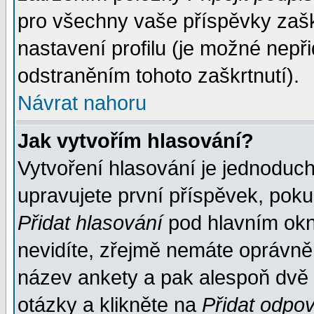
pro všechny vaše příspěvky zašk
nastavení profilu (je možné nep
odstraněním tohoto zaškrtnutí).
Návrat nahoru
Jak vytvořím hlasování?
Vytvoření hlasování je jednoduc
upravujete první příspěvek, pokud
Přidat hlasování
pod hlavním okn
nevidíte, zřejmě nemáte oprávněn
název ankety a pak alespoň dvě
otázky a klikněte na
Přidat odpo