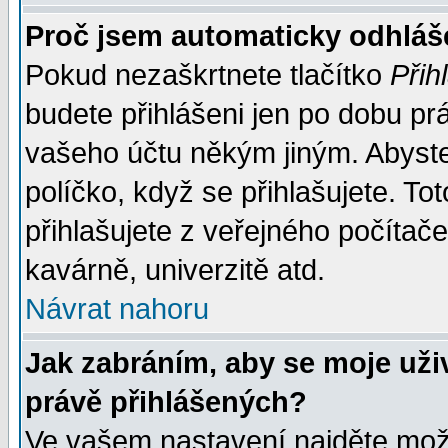
Proč jsem automaticky odhlá
Pokud nezaškrtnete tlačítko
Přih
budete přihlášeni jen po dobu prá
vašeho účtu někým jiným. Abyste z
políčko, když se přihlašujete. 
přihlašujete z veřejného počítače
kavárně, univerzitě atd.
Návrat nahoru
Jak zabráním, aby se moje uži
právě přihlášených?
Ve vašem nastavení najděte mo