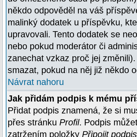
někdo odpověděl na váš příspěve
malinký dodatek u příspěvku, kter
upravovali. Tento dodatek se ne
nebo pokud moderátor či administ
zanechat vzkaz proč jej změnili
smazat, pokud na něj již někdo 
Návrat nahoru
Jak přidám podpis k mému př
Přidat podpis znamená, že si musí
přes stránku
Profil
. Podpis může
zatržením položky
Připojit podpis