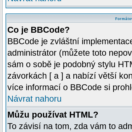
Formátov
Co je BBCode?
BBCode je zvláštní implementac
administrátor (můžete toto nepov
sám o sobě je podobný stylu HTM
závorkách [ a ] a nabízí větší kon
více informací o BBCode si proh
Návrat nahoru
Můžu používat HTML?
To závisí na tom, zda vám to adm