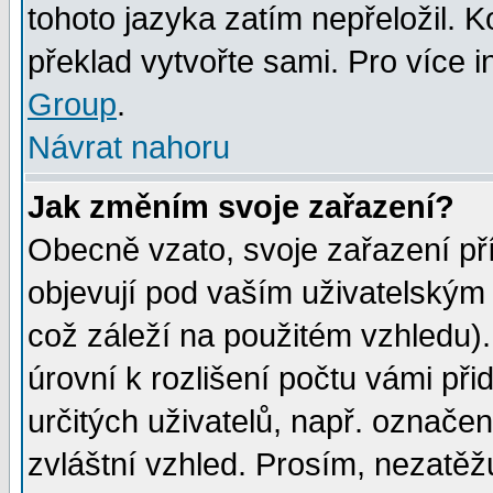
tohoto jazyka zatím nepřeložil. K
překlad vytvořte sami. Pro více 
Group
.
Návrat nahoru
Jak změním svoje zařazení?
Obecně vzato, svoje zařazení p
objevují pod vaším uživatelským
což záleží na použitém vzhledu)
úrovní k rozlišení počtu vámi při
určitých uživatelů, např. označe
zvláštní vzhled. Prosím, nezatěž