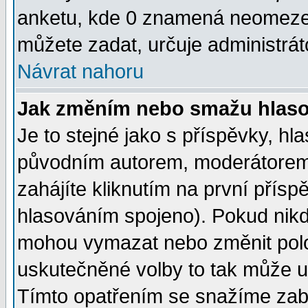
anketu, kde 0 znamená neomezen
můžete zadat, určuje administrát
Návrat nahoru
Jak změním nebo smažu hlas
Je to stejné jako s příspěvky, 
původním autorem, moderátorem
zahájíte kliknutím na první přísp
hlasováním spojeno). Pokud nikd
mohou vymazat nebo změnit polož
uskutečněné volby to tak může uč
Tímto opatřením se snažíme zabr