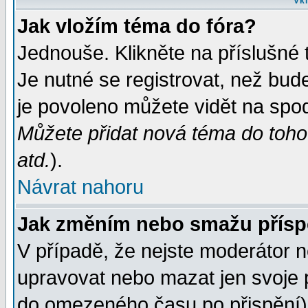
Vkl
Jak vložím téma do fóra?
Jednouše. Klikněte na příslušné 
Je nutné se registrovat, než bud
je povoleno můžete vidět na spod
Můžete přidat nová téma do tohot
atd.
).
Návrat nahoru
Jak změním nebo smažu přís
V případě, že nejste moderátor n
upravovat nebo mazat jen svoje 
do omezeného času po přispění) 