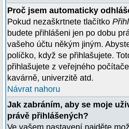
Proč jsem automaticky odhlá
Pokud nezaškrtnete tlačítko
Přih
budete přihlášeni jen po dobu prá
vašeho účtu někým jiným. Abyste z
políčko, když se přihlašujete. 
přihlašujete z veřejného počítače
kavárně, univerzitě atd.
Návrat nahoru
Jak zabráním, aby se moje uži
právě přihlášených?
Ve vašem nastavení najděte mo