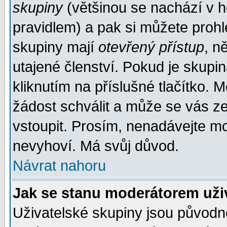
skupiny
(většinou se nachází v ho
pravidlem) a pak si můžete proh
skupiny mají
otevřený přístup
, n
utajené členství. Pokud je skupi
kliknutím na příslušné tlačítko. 
žádost schválit a může se vás z
vstoupit. Prosím, nenadávejte mo
nevyhoví. Má svůj důvod.
Návrat nahoru
Jak se stanu moderátorem uži
Uživatelské skupiny jsou původ