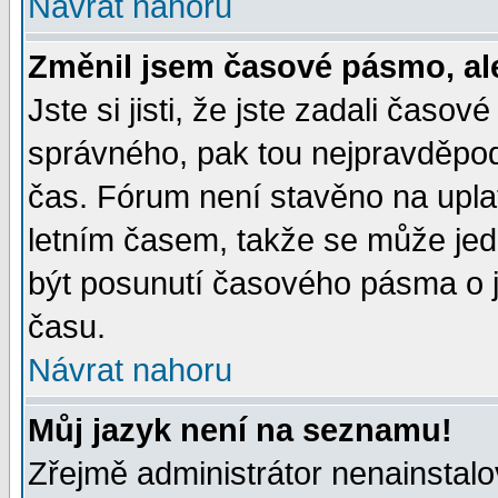
Návrat nahoru
Změnil jsem časové pásmo, ale 
Jste si jisti, že jste zadali časo
správného, pak tou nejpravděpodo
čas. Fórum není stavěno na upla
letním časem, takže se může jed
být posunutí časového pásma o j
času.
Návrat nahoru
Můj jazyk není na seznamu!
Zřejmě administrátor nenainstalov