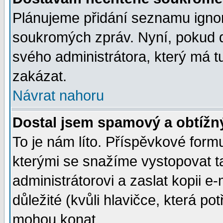
Plánujeme přidání seznamu ignor
soukromých zpráv. Nyní, pokud d
svého administrátora, který má t
zakázat.
Návrat nahoru
Dostal jsem spamový a obtížný
To je nám líto. Příspěvkové for
kterými se snažíme vystopovat t
administrátorovi a zaslat kopii e-m
důležité (kvůli hlavičce, která p
mohou konat.