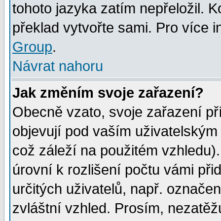
tohoto jazyka zatím nepřeložil. K
překlad vytvořte sami. Pro více 
Group
.
Návrat nahoru
Jak změním svoje zařazení?
Obecně vzato, svoje zařazení p
objevují pod vaším uživatelským
což záleží na použitém vzhledu)
úrovní k rozlišení počtu vámi při
určitých uživatelů, např. označe
zvláštní vzhled. Prosím, nezatěž