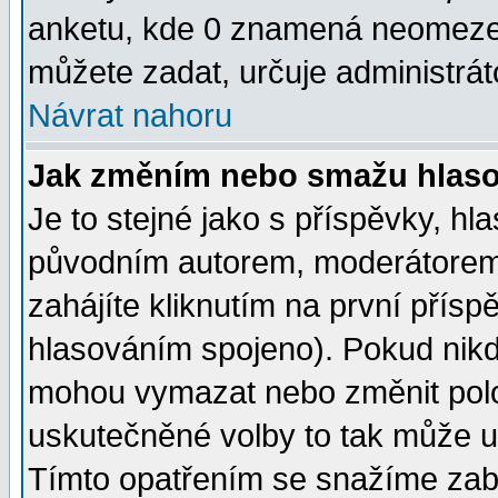
anketu, kde 0 znamená neomezen
můžete zadat, určuje administrát
Návrat nahoru
Jak změním nebo smažu hlas
Je to stejné jako s příspěvky, 
původním autorem, moderátorem
zahájíte kliknutím na první přísp
hlasováním spojeno). Pokud nikd
mohou vymazat nebo změnit polož
uskutečněné volby to tak může uč
Tímto opatřením se snažíme zabr