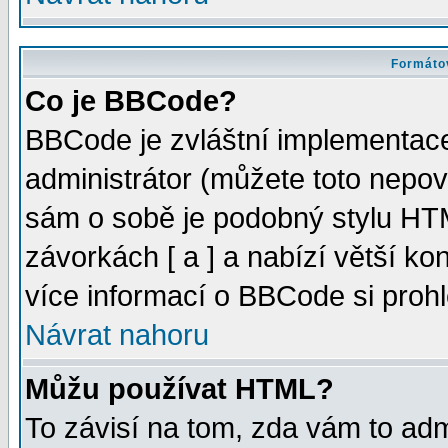
Formátov
Co je BBCode?
BBCode je zvláštní implementac
administrátor (můžete toto nepov
sám o sobě je podobný stylu HTM
závorkách [ a ] a nabízí větší kon
více informací o BBCode si proh
Návrat nahoru
Můžu používat HTML?
To závisí na tom, zda vám to adm