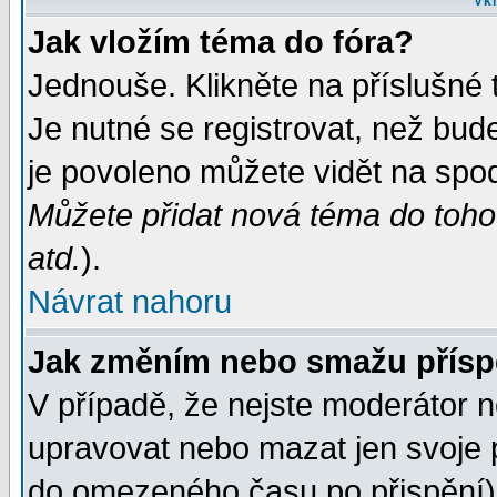
Vkl
Jak vložím téma do fóra?
Jednouše. Klikněte na příslušné 
Je nutné se registrovat, než bud
je povoleno můžete vidět na spod
Můžete přidat nová téma do tohot
atd.
).
Návrat nahoru
Jak změním nebo smažu přís
V případě, že nejste moderátor n
upravovat nebo mazat jen svoje 
do omezeného času po přispění) 