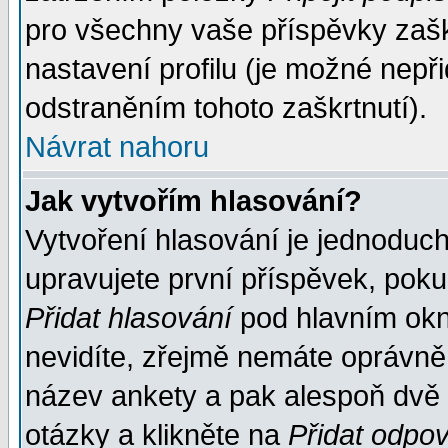
pro všechny vaše příspěvky zašk
nastavení profilu (je možné nep
odstraněním tohoto zaškrtnutí).
Návrat nahoru
Jak vytvořím hlasování?
Vytvoření hlasování je jednoduc
upravujete první příspěvek, pokud
Přidat hlasování
pod hlavním okn
nevidíte, zřejmě nemáte oprávněn
název ankety a pak alespoň dvě
otázky a klikněte na
Přidat odpo