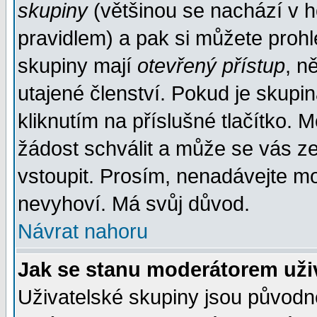
skupiny
(většinou se nachází v ho
pravidlem) a pak si můžete proh
skupiny mají
otevřený přístup
, n
utajené členství. Pokud je skupi
kliknutím na příslušné tlačítko. 
žádost schválit a může se vás z
vstoupit. Prosím, nenadávejte mo
nevyhoví. Má svůj důvod.
Návrat nahoru
Jak se stanu moderátorem uži
Uživatelské skupiny jsou původ