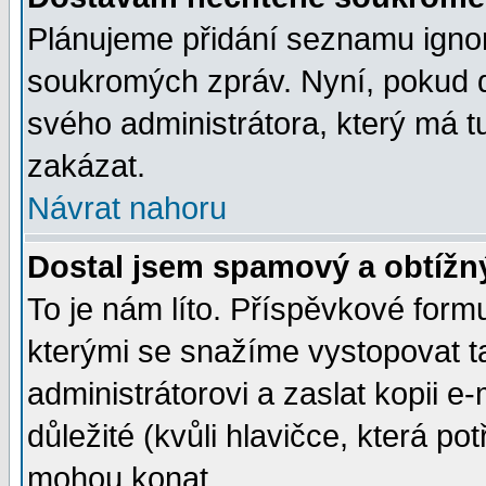
Plánujeme přidání seznamu ignor
soukromých zpráv. Nyní, pokud d
svého administrátora, který má t
zakázat.
Návrat nahoru
Dostal jsem spamový a obtížný
To je nám líto. Příspěvkové for
kterými se snažíme vystopovat t
administrátorovi a zaslat kopii e-m
důležité (kvůli hlavičce, která p
mohou konat.