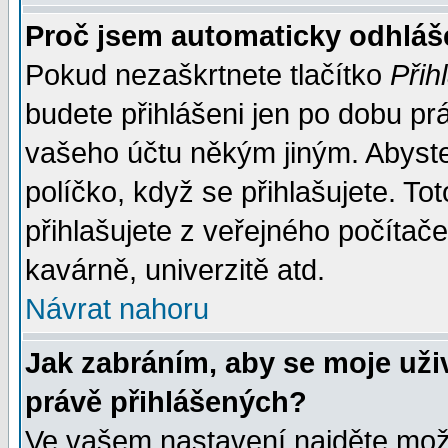
Proč jsem automaticky odhlá
Pokud nezaškrtnete tlačítko
Přih
budete přihlášeni jen po dobu prá
vašeho účtu někým jiným. Abyste z
políčko, když se přihlašujete. 
přihlašujete z veřejného počítače
kavárně, univerzitě atd.
Návrat nahoru
Jak zabráním, aby se moje uži
právě přihlášených?
Ve vašem nastavení najděte mo