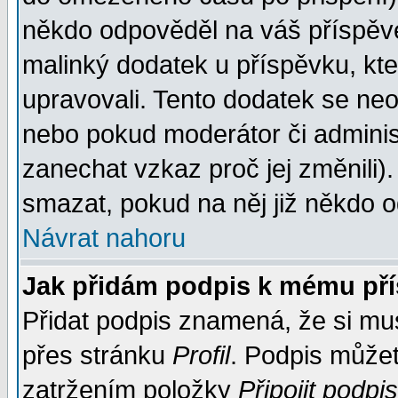
někdo odpověděl na váš příspěve
malinký dodatek u příspěvku, kter
upravovali. Tento dodatek se ne
nebo pokud moderátor či administ
zanechat vzkaz proč jej změnili
smazat, pokud na něj již někdo 
Návrat nahoru
Jak přidám podpis k mému př
Přidat podpis znamená, že si musí
přes stránku
Profil
. Podpis může
zatržením položky
Připojit podpis