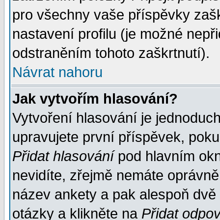
pro všechny vaše příspěvky zašk
nastavení profilu (je možné nep
odstraněním tohoto zaškrtnutí).
Návrat nahoru
Jak vytvořím hlasování?
Vytvoření hlasování je jednoduc
upravujete první příspěvek, pokud
Přidat hlasování
pod hlavním okn
nevidíte, zřejmě nemáte oprávněn
název ankety a pak alespoň dvě
otázky a klikněte na
Přidat odpo