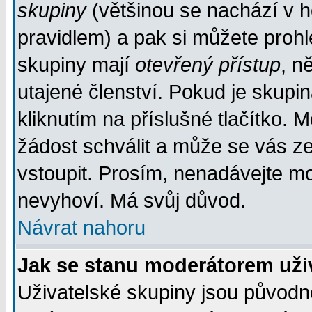
skupiny
(většinou se nachází v ho
pravidlem) a pak si můžete proh
skupiny mají
otevřený přístup
, n
utajené členství. Pokud je skupi
kliknutím na příslušné tlačítko. 
žádost schválit a může se vás z
vstoupit. Prosím, nenadávejte mo
nevyhoví. Má svůj důvod.
Návrat nahoru
Jak se stanu moderátorem uži
Uživatelské skupiny jsou původ