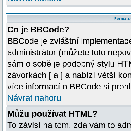
Formátov
Co je BBCode?
BBCode je zvláštní implementac
administrátor (můžete toto nepov
sám o sobě je podobný stylu HTM
závorkách [ a ] a nabízí větší kon
více informací o BBCode si proh
Návrat nahoru
Můžu používat HTML?
To závisí na tom, zda vám to adm