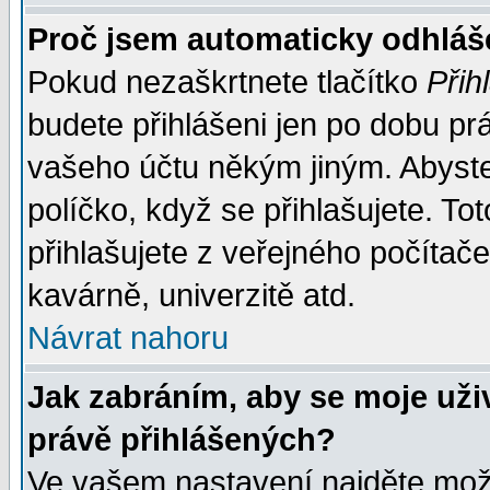
Proč jsem automaticky odhlá
Pokud nezaškrtnete tlačítko
Přih
budete přihlášeni jen po dobu prá
vašeho účtu někým jiným. Abyste z
políčko, když se přihlašujete. 
přihlašujete z veřejného počítače
kavárně, univerzitě atd.
Návrat nahoru
Jak zabráním, aby se moje uži
právě přihlášených?
Ve vašem nastavení najděte mo