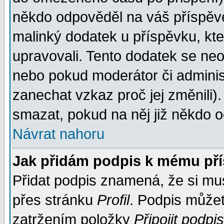
někdo odpověděl na váš příspěve
malinký dodatek u příspěvku, kter
upravovali. Tento dodatek se ne
nebo pokud moderátor či administ
zanechat vzkaz proč jej změnili
smazat, pokud na něj již někdo 
Návrat nahoru
Jak přidám podpis k mému př
Přidat podpis znamená, že si musí
přes stránku
Profil
. Podpis může
zatržením položky
Připojit podpis