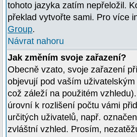
tohoto jazyka zatím nepřeložil. K
překlad vytvořte sami. Pro více 
Group
.
Návrat nahoru
Jak změním svoje zařazení?
Obecně vzato, svoje zařazení p
objevují pod vaším uživatelským
což záleží na použitém vzhledu)
úrovní k rozlišení počtu vámi při
určitých uživatelů, např. označe
zvláštní vzhled. Prosím, nezatěž