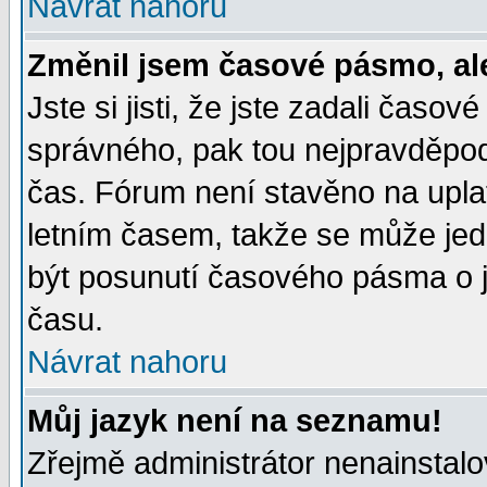
Návrat nahoru
Změnil jsem časové pásmo, ale 
Jste si jisti, že jste zadali časo
správného, pak tou nejpravděpodo
čas. Fórum není stavěno na upla
letním časem, takže se může jed
být posunutí časového pásma o j
času.
Návrat nahoru
Můj jazyk není na seznamu!
Zřejmě administrátor nenainstalov