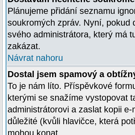
Plánujeme přidání seznamu ignor
soukromých zpráv. Nyní, pokud d
svého administrátora, který má t
zakázat.
Návrat nahoru
Dostal jsem spamový a obtížný
To je nám líto. Příspěvkové for
kterými se snažíme vystopovat t
administrátorovi a zaslat kopii e-m
důležité (kvůli hlavičce, která p
mohou konat.