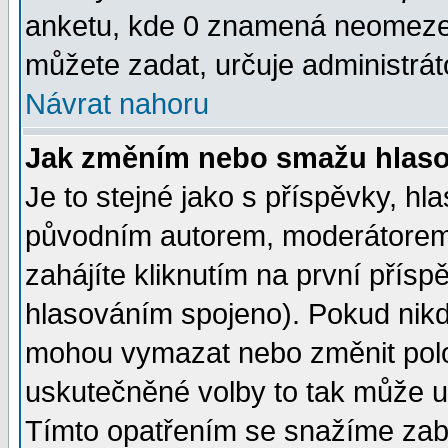
anketu, kde 0 znamená neomezen
můžete zadat, určuje administrát
Návrat nahoru
Jak změním nebo smažu hlas
Je to stejné jako s příspěvky, 
původním autorem, moderátorem
zahájíte kliknutím na první přísp
hlasováním spojeno). Pokud nikd
mohou vymazat nebo změnit polož
uskutečněné volby to tak může uč
Tímto opatřením se snažíme zabr