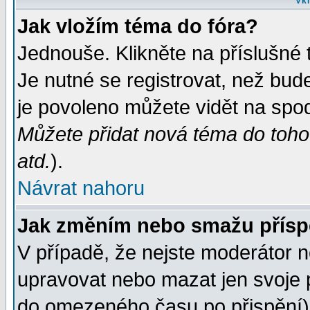
Vkl
Jak vložím téma do fóra?
Jednouše. Klikněte na příslušné 
Je nutné se registrovat, než bud
je povoleno můžete vidět na spod
Můžete přidat nová téma do tohot
atd.
).
Návrat nahoru
Jak změním nebo smažu přís
V případě, že nejste moderátor n
upravovat nebo mazat jen svoje 
do omezeného času po přispění) 