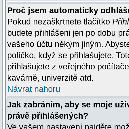
Proč jsem automaticky odhlá
Pokud nezaškrtnete tlačítko
Přih
budete přihlášeni jen po dobu prá
vašeho účtu někým jiným. Abyste z
políčko, když se přihlašujete. 
přihlašujete z veřejného počítače
kavárně, univerzitě atd.
Návrat nahoru
Jak zabráním, aby se moje uži
právě přihlášených?
Ve vašem nastavení najděte mo