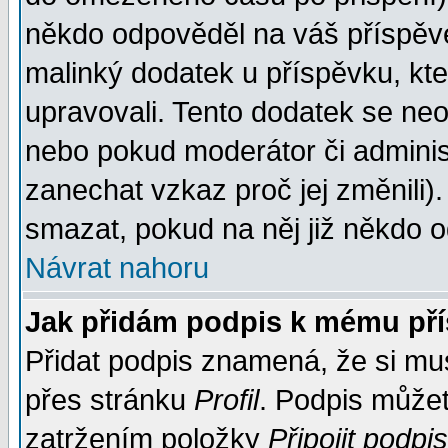
někdo odpověděl na váš příspěve
malinký dodatek u příspěvku, kter
upravovali. Tento dodatek se ne
nebo pokud moderátor či administ
zanechat vzkaz proč jej změnili
smazat, pokud na něj již někdo 
Návrat nahoru
Jak přidám podpis k mému př
Přidat podpis znamená, že si musí
přes stránku
Profil
. Podpis může
zatržením položky
Připojit podpis