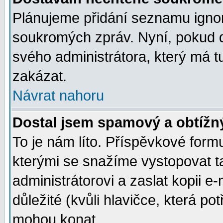
Plánujeme přidání seznamu ignor
soukromých zpráv. Nyní, pokud d
svého administrátora, který má t
zakázat.
Návrat nahoru
Dostal jsem spamový a obtížný
To je nám líto. Příspěvkové for
kterými se snažíme vystopovat t
administrátorovi a zaslat kopii e-m
důležité (kvůli hlavičce, která p
mohou konat.