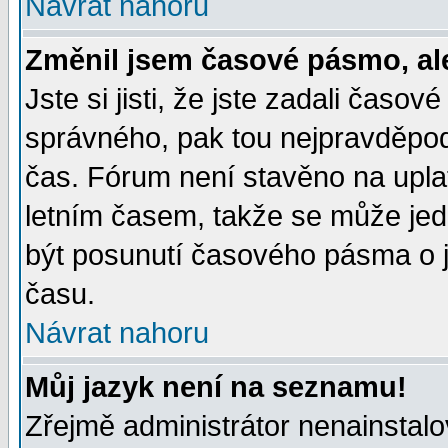
Návrat nahoru
Změnil jsem časové pásmo, ale 
Jste si jisti, že jste zadali časo
správného, pak tou nejpravděpodo
čas. Fórum není stavěno na upla
letním časem, takže se může jed
být posunutí časového pásma o j
času.
Návrat nahoru
Můj jazyk není na seznamu!
Zřejmě administrátor nenainstalov