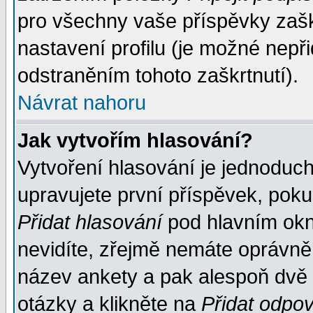
pro všechny vaše příspěvky zašk
nastavení profilu (je možné nep
odstraněním tohoto zaškrtnutí).
Návrat nahoru
Jak vytvořím hlasování?
Vytvoření hlasování je jednoduc
upravujete první příspěvek, pokud
Přidat hlasování
pod hlavním okn
nevidíte, zřejmě nemáte oprávněn
název ankety a pak alespoň dvě
otázky a klikněte na
Přidat odpo