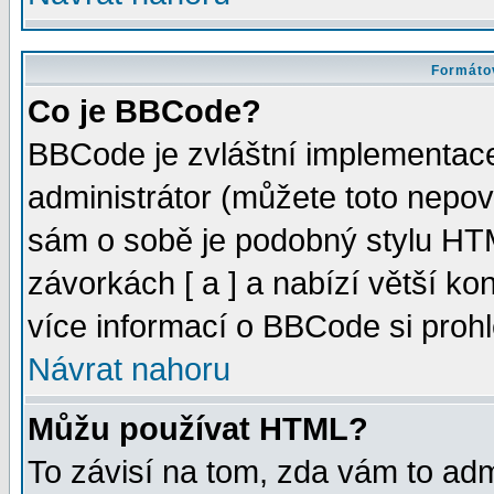
Formátov
Co je BBCode?
BBCode je zvláštní implementac
administrátor (můžete toto nepov
sám o sobě je podobný stylu HTM
závorkách [ a ] a nabízí větší kon
více informací o BBCode si proh
Návrat nahoru
Můžu používat HTML?
To závisí na tom, zda vám to adm