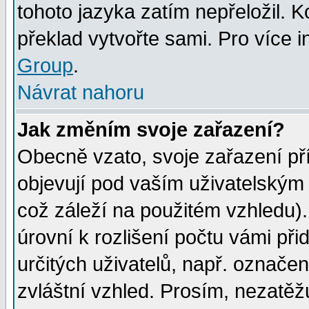
tohoto jazyka zatím nepřeložil. K
překlad vytvořte sami. Pro více 
Group
.
Návrat nahoru
Jak změním svoje zařazení?
Obecně vzato, svoje zařazení p
objevují pod vaším uživatelským
což záleží na použitém vzhledu)
úrovní k rozlišení počtu vámi při
určitých uživatelů, např. označe
zvláštní vzhled. Prosím, nezatěž