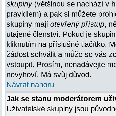
skupiny
(většinou se nachází v ho
pravidlem) a pak si můžete proh
skupiny mají
otevřený přístup
, n
utajené členství. Pokud je skupi
kliknutím na příslušné tlačítko. 
žádost schválit a může se vás z
vstoupit. Prosím, nenadávejte mo
nevyhoví. Má svůj důvod.
Návrat nahoru
Jak se stanu moderátorem uži
Uživatelské skupiny jsou původ