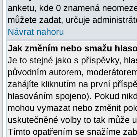
anketu, kde 0 znamená neomezen
můžete zadat, určuje administrát
Návrat nahoru
Jak změním nebo smažu hlas
Je to stejné jako s příspěvky, 
původním autorem, moderátorem
zahájíte kliknutím na první přísp
hlasováním spojeno). Pokud nikd
mohou vymazat nebo změnit polož
uskutečněné volby to tak může uč
Tímto opatřením se snažíme zabr