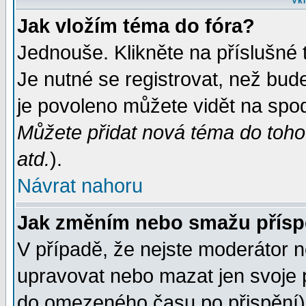
Vkl
Jak vložím téma do fóra?
Jednouše. Klikněte na příslušné 
Je nutné se registrovat, než bud
je povoleno můžete vidět na spod
Můžete přidat nová téma do tohot
atd.
).
Návrat nahoru
Jak změním nebo smažu přís
V případě, že nejste moderátor n
upravovat nebo mazat jen svoje 
do omezeného času po přispění) 