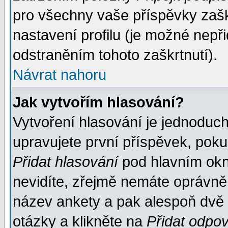
pro všechny vaše příspěvky zašk
nastavení profilu (je možné nep
odstraněním tohoto zaškrtnutí).
Návrat nahoru
Jak vytvořím hlasování?
Vytvoření hlasování je jednoduc
upravujete první příspěvek, pokud
Přidat hlasování
pod hlavním okn
nevidíte, zřejmě nemáte oprávněn
název ankety a pak alespoň dvě
otázky a klikněte na
Přidat odpo