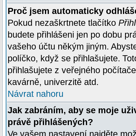
Proč jsem automaticky odhlá
Pokud nezaškrtnete tlačítko
Přih
budete přihlášeni jen po dobu prá
vašeho účtu někým jiným. Abyste z
políčko, když se přihlašujete. 
přihlašujete z veřejného počítače
kavárně, univerzitě atd.
Návrat nahoru
Jak zabráním, aby se moje uži
právě přihlášených?
Ve vašem nastavení najděte mo