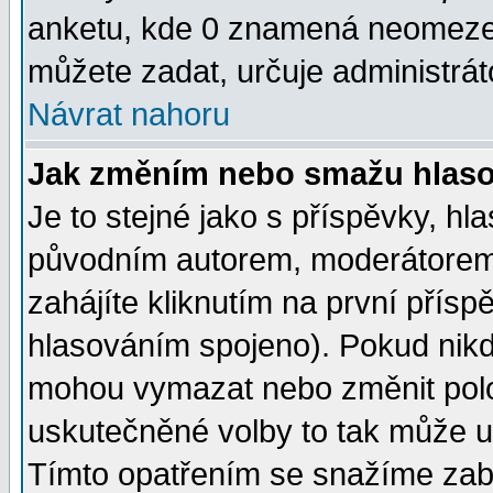
anketu, kde 0 znamená neomezen
můžete zadat, určuje administrát
Návrat nahoru
Jak změním nebo smažu hlas
Je to stejné jako s příspěvky, 
původním autorem, moderátorem
zahájíte kliknutím na první přísp
hlasováním spojeno). Pokud nikd
mohou vymazat nebo změnit polož
uskutečněné volby to tak může uč
Tímto opatřením se snažíme zabr