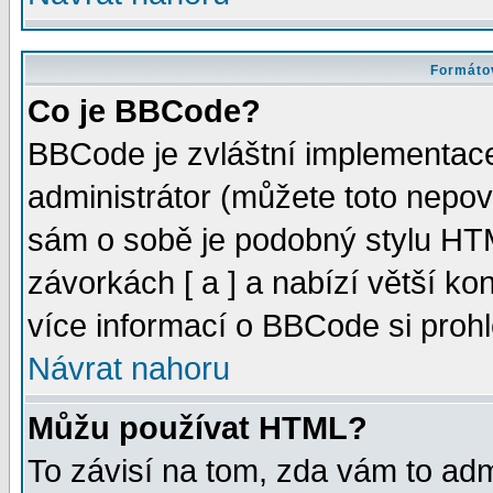
Formátov
Co je BBCode?
BBCode je zvláštní implementac
administrátor (můžete toto nepov
sám o sobě je podobný stylu HTM
závorkách [ a ] a nabízí větší kon
více informací o BBCode si proh
Návrat nahoru
Můžu používat HTML?
To závisí na tom, zda vám to adm