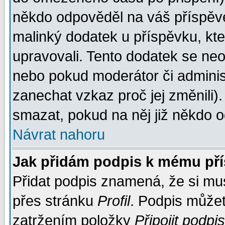
někdo odpověděl na váš příspěve
malinký dodatek u příspěvku, kter
upravovali. Tento dodatek se ne
nebo pokud moderátor či administ
zanechat vzkaz proč jej změnili
smazat, pokud na něj již někdo 
Návrat nahoru
Jak přidám podpis k mému př
Přidat podpis znamená, že si musí
přes stránku
Profil
. Podpis může
zatržením položky
Připojit podpis