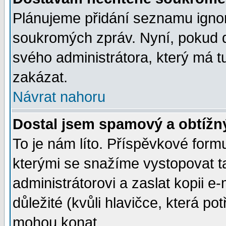
Plánujeme přidání seznamu ignor
soukromých zpráv. Nyní, pokud d
svého administrátora, který má t
zakázat.
Návrat nahoru
Dostal jsem spamový a obtížný
To je nám líto. Příspěvkové for
kterými se snažíme vystopovat t
administrátorovi a zaslat kopii e-m
důležité (kvůli hlavičce, která p
mohou konat.