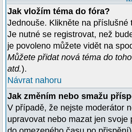
Vkl
Jak vložím téma do fóra?
Jednouše. Klikněte na příslušné 
Je nutné se registrovat, než bud
je povoleno můžete vidět na spod
Můžete přidat nová téma do tohot
atd.
).
Návrat nahoru
Jak změním nebo smažu přís
V případě, že nejste moderátor n
upravovat nebo mazat jen svoje 
do omezeného času po přispění) 