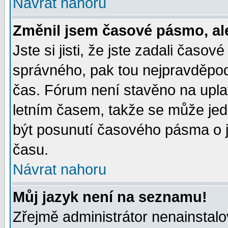
Návrat nahoru
Změnil jsem časové pásmo, ale 
Jste si jisti, že jste zadali časo
správného, pak tou nejpravděpodo
čas. Fórum není stavěno na upla
letním časem, takže se může jed
být posunutí časového pásma o j
času.
Návrat nahoru
Můj jazyk není na seznamu!
Zřejmě administrátor nenainstalov