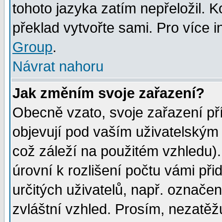
tohoto jazyka zatím nepřeložil. K
překlad vytvořte sami. Pro více 
Group
.
Návrat nahoru
Jak změním svoje zařazení?
Obecně vzato, svoje zařazení p
objevují pod vaším uživatelským
což záleží na použitém vzhledu)
úrovní k rozlišení počtu vámi při
určitých uživatelů, např. označe
zvláštní vzhled. Prosím, nezatěž