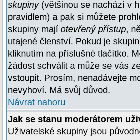
skupiny
(většinou se nachází v ho
pravidlem) a pak si můžete proh
skupiny mají
otevřený přístup
, n
utajené členství. Pokud je skupi
kliknutím na příslušné tlačítko. 
žádost schválit a může se vás z
vstoupit. Prosím, nenadávejte mo
nevyhoví. Má svůj důvod.
Návrat nahoru
Jak se stanu moderátorem uži
Uživatelské skupiny jsou původ