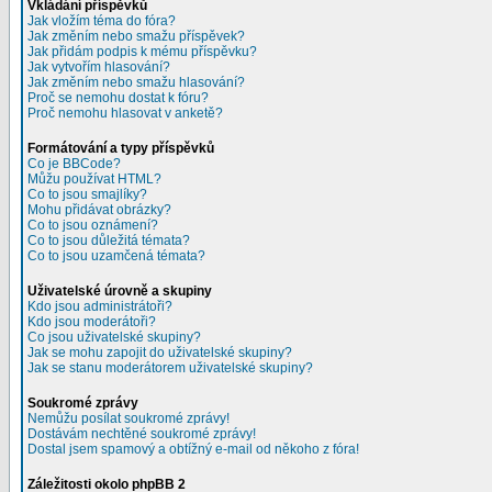
Vkládání příspěvků
Jak vložím téma do fóra?
Jak změním nebo smažu příspěvek?
Jak přidám podpis k mému příspěvku?
Jak vytvořím hlasování?
Jak změním nebo smažu hlasování?
Proč se nemohu dostat k fóru?
Proč nemohu hlasovat v anketě?
Formátování a typy příspěvků
Co je BBCode?
Můžu používat HTML?
Co to jsou smajlíky?
Mohu přidávat obrázky?
Co to jsou oznámení?
Co to jsou důležitá témata?
Co to jsou uzamčená témata?
Uživatelské úrovně a skupiny
Kdo jsou administrátoři?
Kdo jsou moderátoři?
Co jsou uživatelské skupiny?
Jak se mohu zapojit do uživatelské skupiny?
Jak se stanu moderátorem uživatelské skupiny?
Soukromé zprávy
Nemůžu posílat soukromé zprávy!
Dostávám nechtěné soukromé zprávy!
Dostal jsem spamový a obtížný e-mail od někoho z fóra!
Záležitosti okolo phpBB 2