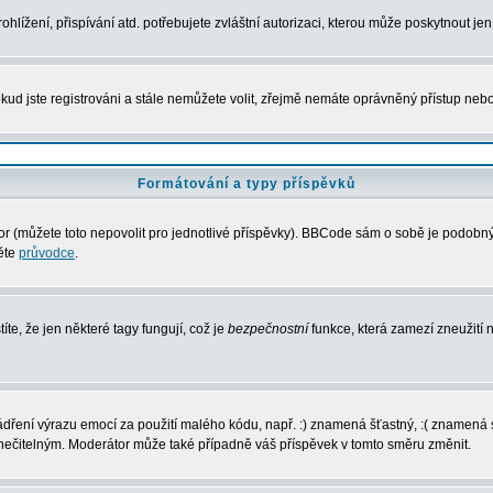
lížení, přispívání atd. potřebujete zvláštní autorizaci, kterou může poskytnout jen 
kud jste registrováni a stále nemůžete volit, zřejmě nemáte oprávněný přístup nebo
Formátování a typy příspěvků
 (můžete toto nepovolit pro jednotlivé příspěvky). BBCode sám o sobě je podobný s
něte
průvodce
.
íte, že jen některé tagy fungují, což je
bezpečnostní
funkce, která zamezí zneužití
vyjádření výrazu emocí za použití malého kódu, např. :) znamená šťastný, :( zname
l nečitelným. Moderátor může také případně váš příspěvek v tomto směru změnit.