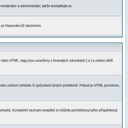
moderátor a administrátor, takže kontaktujte je.
 je hlasování již ukončeno.
tylu HTML, tagy jsou uzavřeny v hranatých závorkách [ a ] a nabízí větší
 nebo zničení vzhledu či způsobení jiných problémů. Pokud je HTML povoleno,
ná smutný. Kompletní seznam smajlíků si můžete prohlédnout přes příspěvkový