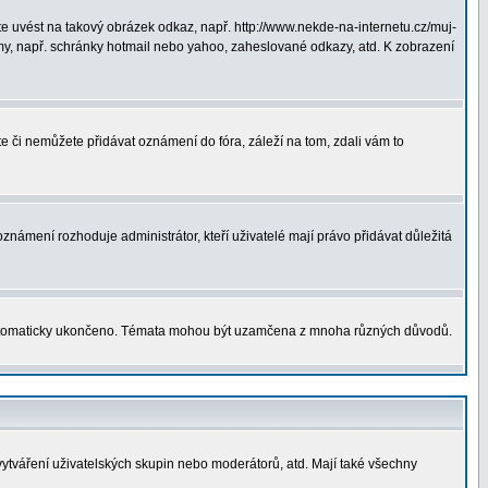
 uvést na takový obrázek odkaz, např. http://www.nekde-na-internetu.cz/muj-
y, např. schránky hotmail nebo yahoo, zaheslované odkazy, atd. K zobrazení
te či nemůžete přidávat oznámení do fóra, záleží na tom, zdali vám to
oznámení rozhoduje administrátor, kteří uživatelé mají právo přidávat důležitá
utomaticky ukončeno. Témata mohou být uzamčena z mnoha různých důvodů.
vytváření uživatelských skupin nebo moderátorů, atd. Mají také všechny