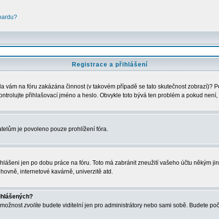
boardu?
Registrace a přihlášení
Byla vám na fóru zakázána činnost (v takovém případě se tato skutečnost zobrazí)? P
zkontrolujte přihlašovací jméno a heslo. Obvykle toto bývá ten problém a pokud není,
telům je povoleno pouze prohlížení fóra.
ihlášeni jen po dobu práce na fóru. Toto má zabránit zneužití vašeho účtu někým jiným
hovně, internetové kavárně, univerzitě atd.
řihlášených?
o možnost
zvolíte
budete viditelní jen pro administrátory nebo sami sobě. Budete počít