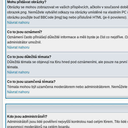
Mohu přidávat obrázky?
Obrázky se mohou zobrazovat ve vašich příspěvcích, ačkoliv v současné době 
obrazek.png. Nemůžete vytvářet odkazy na obrázky umístěné na vlastním PC (
obrázku použijte buď BBCode [img] tag nebo příslušné HTML (je-li povoleno).
Návrat nahoru
Co to jsou oznámení?
Oznámení často přinášejí důležité informace a měli byste je číst co nejdříve.
administrátor umožnil.
Návrat nahoru
Co to jsou důležitá témata?
Důležitá témata se objevují na fóru hned pod oznámeními, ale pouze na první st
témata.
Návrat nahoru
Co to jsou uzamčená témata?
Témata mohou být uzamčena moderátorem nebo administrátorem. Nemůžete od
Návrat nahoru
Kdo jsou administrátoři?
Administrátoři jsou lidé pověření nejvyšší kontrolou nad celým fórem. Tito li
pravomoci moderátorů na celém boardu.