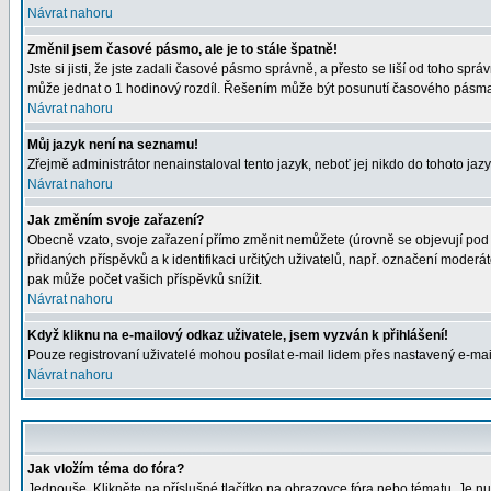
Návrat nahoru
Změnil jsem časové pásmo, ale je to stále špatně!
Jste si jisti, že jste zadali časové pásmo správně, a přesto se liší od toho s
může jednat o 1 hodinový rozdíl. Řešením může být posunutí časového pásma 
Návrat nahoru
Můj jazyk není na seznamu!
Zřejmě administrátor nenainstaloval tento jazyk, neboť jej nikdo do tohoto jazy
Návrat nahoru
Jak změním svoje zařazení?
Obecně vzato, svoje zařazení přímo změnit nemůžete (úrovně se objevují pod 
přidaných příspěvků a k identifikaci určitých uživatelů, např. označení moder
pak může počet vašich příspěvků snížit.
Návrat nahoru
Když kliknu na e-mailový odkaz uživatele, jsem vyzván k přihlášení!
Pouze registrovaní uživatelé mohou posílat e-mail lidem přes nastavený e-mail
Návrat nahoru
Jak vložím téma do fóra?
Jednouše. Klikněte na příslušné tlačítko na obrazovce fóra nebo tématu. Je nu