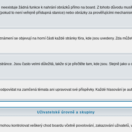
neexistuje žádná funkce k nahrání obrázků přímo na board. Z tohoto důvodu musíte
pokud to není veřejně přístupná stanice) nebo obrázky za prověřujícími mechanism
 Oznámení se objevují na horní části každé stránky fóra, kde jsou uvedeny. Zda může
ránce. Jsou často velmi důležitá, takže si je přečtěte tam, kde jsou. Stejně jako u 
povídat na zamčená témata ani upravovat své příspěvky. Každé hlasování je a
Uživatelské úrovně a skupiny
dé mohou kontrolovat veškerý chod boardu včetně povolování, zakazování uživatelů, 