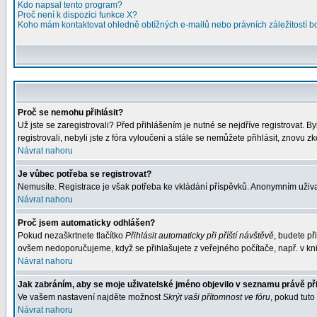
Kdo napsal tento program?
Proč není k dispozici funkce X?
Koho mám kontaktovat ohledně obtížných e-mailů nebo právních záležitostí 
Proč se nemohu přihlásit?
Už jste se zaregistrovali? Před přihlášením je nutné se nejdříve registrovat. 
registrovali, nebyli jste z fóra vyloučeni a stále se nemůžete přihlásit, znovu 
Návrat nahoru
Je vůbec potřeba se registrovat?
Nemusíte. Registrace je však potřeba ke vkládání příspěvků. Anonymním uživa
Návrat nahoru
Proč jsem automaticky odhlášen?
Pokud nezaškrtnete tlačítko
Přihlásit automaticky při příští návštěvě
, budete př
ovšem nedoporučujeme, když se přihlašujete z veřejného počítače, např. v kni
Návrat nahoru
Jak zabráním, aby se moje uživatelské jméno objevilo v seznamu právě p
Ve vašem nastavení najděte možnost
Skrýt vaši přítomnost ve fóru
, pokud tut
Návrat nahoru