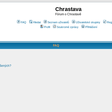
Chrastava
Fórum o Chrastavě
FAQ
Hledat
Seznam uživatelů
Uživatelské skupiny
Reg
Profil
Soukromé zprávy
Přihlášení
FAQ
ášených?