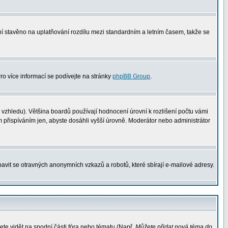
není stavěno na uplatňování rozdílu mezi standardním a letním časem, takže se
Pro více informací se podívejte na stránky
phpBB Group
.
vzhledu). Většina boardů používají hodnocení úrovní k rozlišení počtu vámi
m přispíváním jen, abyste dosáhli vyšší úrovně. Moderátor nebo administrátor
avit se otravných anonymních vzkazů a robotů, které sbírají e-mailové adresy.
ete vidět na spodní části fóra nebo tématu (Např.
Můžete přidat nová téma do