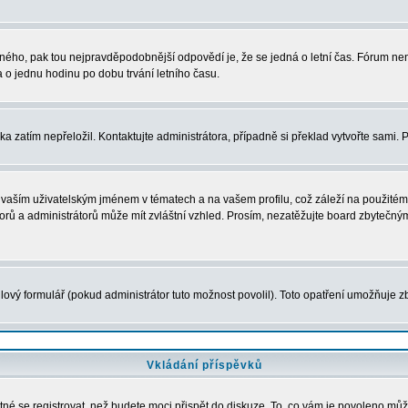
právného, pak tou nejpravděpodobnější odpovědí je, že se jedná o letní čas. Fórum 
o jednu hodinu po dobu trvání letního času.
ka zatím nepřeložil. Kontaktujte administrátora, případně si překlad vytvořte sami. 
vaším uživatelským jménem v tématech a na vašem profilu, což záleží na použitém 
átorů a administrátorů může mít zvláštní vzhled. Prosím, nezatěžujte board zbytečný
ový formulář (pokud administrátor tuto možnost povolil). Toto opatření umožňuje zb
Vkládání příspěvků
tné se registrovat, než budete moci přispět do diskuze. To, co vám je povoleno můž