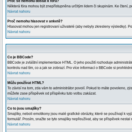
Proč se nemohu dostat k fóru?
Některá fóra mohou být znepřístupněna určitým lidem či skupinám. Ke čtení, proh
Návrat nahoru
Proč nemohu hlasovat v anketě?
Hlasovat mohou jen registrovaní uživatelé (aby nebyly zkresleny výsledky). Po
Návrat nahoru
Co je BBCode?
BBCode je zvláštní implementace HTML. O jeho použití rozhoduje administrátor
kontrolu nad tím, co a jak se zobrazí. Pro více informací o BBCode si prohléd
Návrat nahoru
Můžu používat HTML?
To závisí na tom, zda vám to administrátor povolí. Pokud to máte povoleno, zjist
můžete zase příspěvek od příspěvku tuto volbu zakázat.
Návrat nahoru
Co to jsou smajlíky?
Smajlíky, neboli emotikony jsou malé grafické obrázky, které se používají k 
formulář. Prosím, snažte se tyto smajlíky nepřeužívat, aby se příspěvek nesta
Návrat nahoru