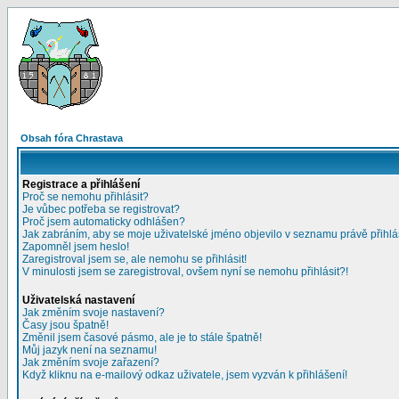
Obsah fóra Chrastava
Registrace a přihlášení
Proč se nemohu přihlásit?
Je vůbec potřeba se registrovat?
Proč jsem automaticky odhlášen?
Jak zabráním, aby se moje uživatelské jméno objevilo v seznamu právě přihl
Zapomněl jsem heslo!
Zaregistroval jsem se, ale nemohu se přihlásit!
V minulosti jsem se zaregistroval, ovšem nyní se nemohu přihlásit?!
Uživatelská nastavení
Jak změním svoje nastavení?
Časy jsou špatně!
Změnil jsem časové pásmo, ale je to stále špatně!
Můj jazyk není na seznamu!
Jak změním svoje zařazení?
Když kliknu na e-mailový odkaz uživatele, jsem vyzván k přihlášení!