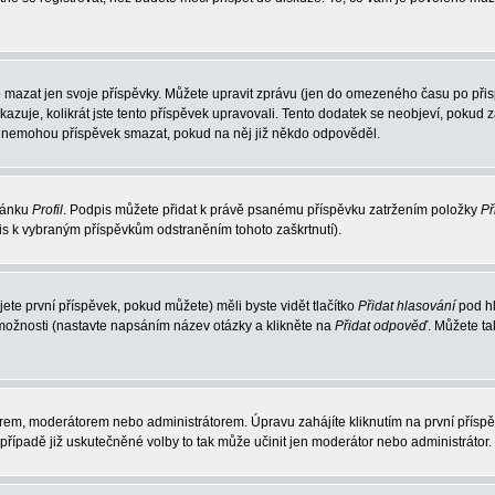
 mazat jen svoje příspěvky. Můžete upravit zprávu (jen do omezeného času po přisp
ukazuje, kolikrát jste tento příspěvek upravovali. Tento dodatek se neobjeví, poku
elé nemohou příspěvek smazat, pokud na něj již někdo odpověděl.
tránku
Profil
. Podpis můžete přidat k právě psanému příspěvku zatržením položky
Př
pis k vybraným příspěvkům odstraněním tohoto zaškrtnutí).
te první příspěvek, pokud můžete) měli byste vidět tlačítko
Přidat hlasování
pod hl
 možnosti (nastavte napsáním název otázky a klikněte na
Přidat odpověď
. Můžete t
rem, moderátorem nebo administrátorem. Úpravu zahájíte kliknutím na první příspěv
řípadě již uskutečněné volby to tak může učinit jen moderátor nebo administrátor.