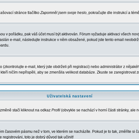
ašovací stránce tlačítko
Zapomněl jsem svoje heslo
, pokračujte dle instrukcí a té
sou v pořádku, pak váš účet musí být aktivován. Fórum vyžaduje aktivaci všech nov
 zaslán e-mail, následujte instrukce v něm obsažené, pokud jste tento email neobdržel
oardu.
zkontrolujte e-mail, který jste obdrželi při registraci) nebo administrátor z nějak
, kteří ničím nepřispěli, aby se zmenšila velikost databáze. Zkuste se zaregistrovat 
Uživatelská nastavení
 změně stačí kliknout na odkaz
Profil
(obvykle se nachází v horní části stránky, ale 
iném časovém pásmu než v tom, ve kterém se nacházíte. Pokud je to tak, změňte si
egistrováni, toto je dobrý důvod tak učinit!