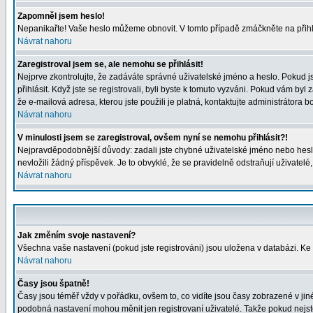
Zapomněl jsem heslo!
Nepanikařte! Vaše heslo můžeme obnovit. V tomto případě zmáčkněte na přihl
Návrat nahoru
Zaregistroval jsem se, ale nemohu se přihlásit!
Nejprve zkontrolujte, že zadáváte správné uživatelské jméno a heslo. Pokud j
přihlásit. Když jste se registrovali, byli byste k tomuto vyzváni. Pokud vám byl
že e-mailová adresa, kterou jste použili je platná, kontaktujte administrátora b
Návrat nahoru
V minulosti jsem se zaregistroval, ovšem nyní se nemohu přihlásit?!
Nejpravděpodobnější důvody: zadali jste chybné uživatelské jméno nebo heslo (
nevložili žádný příspěvek. Je to obvyklé, že se pravidelně odstraňují uživatelé
Návrat nahoru
Jak změním svoje nastavení?
Všechna vaše nastavení (pokud jste registrováni) jsou uložena v databázi. Ke
Návrat nahoru
Časy jsou špatně!
Časy jsou téměř vždy v pořádku, ovšem to, co vidíte jsou časy zobrazené v j
podobná nastavení mohou měnit jen registrovaní uživatelé. Takže pokud nejste r