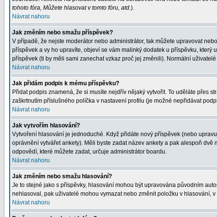
tohoto fóra, Můžete hlasovat v tomto fóru, atd.
).
Návrat nahoru
Jak změním nebo smažu příspěvek?
V případě, že nejste moderátor nebo administrátor, tak můžete upravovat nebo
příspěvek a vy ho upravíte, objeví se vám malinký dodatek u příspěvku, který 
příspěvek (ti by měli sami zanechat vzkaz proč jej změnili). Normální uživat
Návrat nahoru
Jak přidám podpis k mému příspěvku?
Přidat podpis znamená, že si musíte nejdřív nějaký vytvořit. To uděláte přes s
zaškrtnutím příslušného políčka v nastavení profilu (je možné nepřidávat pod
Návrat nahoru
Jak vytvořím hlasování?
Vytvoření hlasování je jednoduché. Když přidáte nový příspěvek (nebo upravuje
oprávnění vytvářet ankety). Měli byste zadat název ankety a pak alespoň dvě
odpovědí, které můžete zadat, určuje administrátor boardu.
Návrat nahoru
Jak změním nebo smažu hlasování?
Je to stejné jako s příspěvky, hlasování mohou být upravována původním auto
nehlasoval, pak uživatelé mohou vymazat nebo změnit položku v hlasování, v p
Návrat nahoru