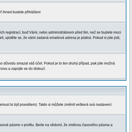
měř ihned budete přihlášeni
ých registrací, buď Vámi, nebo administrátorem před tím, než se budete moci
i, ujistěte se, že vámi zadaná emailová adresa je platná. Pokud si jste jisti,
ého důvodu smazal váš účet. Pokud je to ten druhý případ, pak jste možná
znovu a zapojte se do diskuzí.
nemusí to být pravidlem). Takto si můžete změnit veškerá svá nastavení.
 časové pásmo v profilu. Berte na vědomí, že změnou časového pásma a