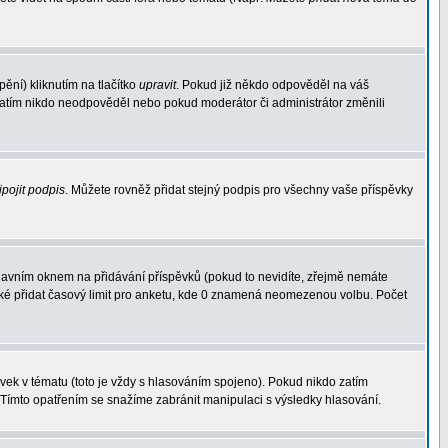
ění) kliknutím na tlačítko
upravit
. Pokud již někdo odpověděl na váš
d zatím nikdo neodpověděl nebo pokud moderátor či administrátor změnili
ipojit podpis
. Můžete rovněž přidat stejný podpis pro všechny vaše příspěvky
avním oknem na přidávání příspěvků (pokud to nevidíte, zřejmě nemáte
aké přidat časový limit pro anketu, kde 0 znamená neomezenou volbu. Počet
ek v tématu (toto je vždy s hlasováním spojeno). Pokud nikdo zatím
 Tímto opatřením se snažíme zabránit manipulaci s výsledky hlasování.