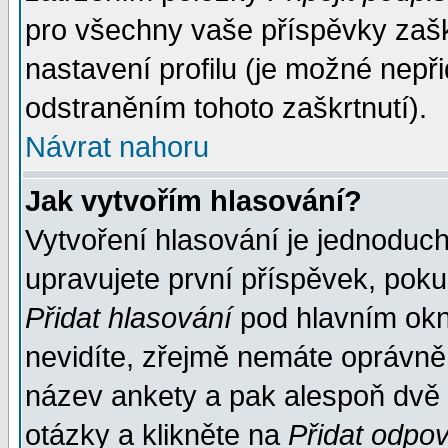
pro všechny vaše příspěvky zašk
nastavení profilu (je možné nep
odstraněním tohoto zaškrtnutí).
Návrat nahoru
Jak vytvořím hlasování?
Vytvoření hlasování je jednoduc
upravujete první příspěvek, pokud
Přidat hlasování
pod hlavním okn
nevidíte, zřejmě nemáte oprávněn
název ankety a pak alespoň dvě
otázky a klikněte na
Přidat odpo