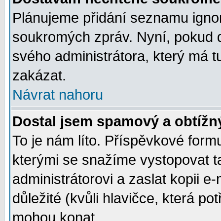
Plánujeme přidání seznamu ignor
soukromých zpráv. Nyní, pokud d
svého administrátora, který má t
zakázat.
Návrat nahoru
Dostal jsem spamový a obtížný
To je nám líto. Příspěvkové for
kterými se snažíme vystopovat t
administrátorovi a zaslat kopii e-m
důležité (kvůli hlavičce, která p
mohou konat.