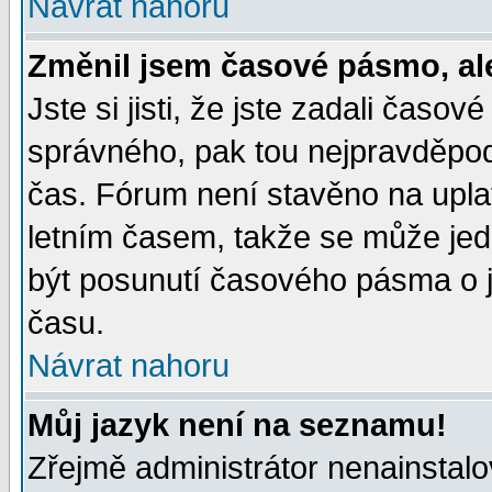
Návrat nahoru
Změnil jsem časové pásmo, ale 
Jste si jisti, že jste zadali časo
správného, pak tou nejpravděpodo
čas. Fórum není stavěno na upla
letním časem, takže se může jed
být posunutí časového pásma o j
času.
Návrat nahoru
Můj jazyk není na seznamu!
Zřejmě administrátor nenainstalov