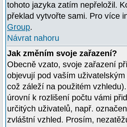
tohoto jazyka zatím nepřeložil. K
překlad vytvořte sami. Pro více 
Group
.
Návrat nahoru
Jak změním svoje zařazení?
Obecně vzato, svoje zařazení p
objevují pod vaším uživatelským
což záleží na použitém vzhledu)
úrovní k rozlišení počtu vámi při
určitých uživatelů, např. označe
zvláštní vzhled. Prosím, nezatěž