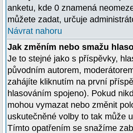
anketu, kde 0 znamená neomezen
můžete zadat, určuje administrát
Návrat nahoru
Jak změním nebo smažu hlas
Je to stejné jako s příspěvky, 
původním autorem, moderátorem
zahájíte kliknutím na první přísp
hlasováním spojeno). Pokud nikd
mohou vymazat nebo změnit polož
uskutečněné volby to tak může uč
Tímto opatřením se snažíme zabr