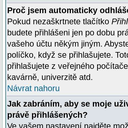
Proč jsem automaticky odhlá
Pokud nezaškrtnete tlačítko
Přih
budete přihlášeni jen po dobu prá
vašeho účtu někým jiným. Abyste z
políčko, když se přihlašujete. 
přihlašujete z veřejného počítače
kavárně, univerzitě atd.
Návrat nahoru
Jak zabráním, aby se moje uži
právě přihlášených?
Ve vašem nastavení najděte mo