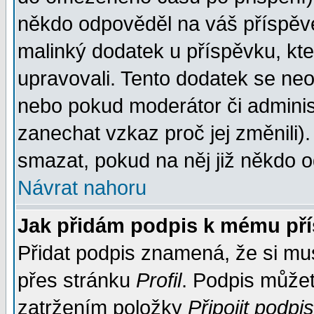
někdo odpověděl na váš příspěve
malinký dodatek u příspěvku, kter
upravovali. Tento dodatek se ne
nebo pokud moderátor či administ
zanechat vzkaz proč jej změnili
smazat, pokud na něj již někdo 
Návrat nahoru
Jak přidám podpis k mému př
Přidat podpis znamená, že si musí
přes stránku
Profil
. Podpis může
zatržením položky
Připojit podpis