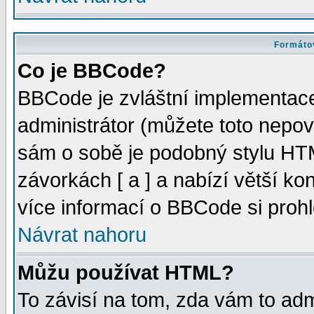
Formátov
Co je BBCode?
BBCode je zvláštní implementac
administrátor (můžete toto nepov
sám o sobě je podobný stylu HTM
závorkách [ a ] a nabízí větší kon
více informací o BBCode si proh
Návrat nahoru
Můžu používat HTML?
To závisí na tom, zda vám to adm