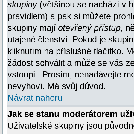
skupiny
(většinou se nachází v ho
pravidlem) a pak si můžete proh
skupiny mají
otevřený přístup
, n
utajené členství. Pokud je skupi
kliknutím na příslušné tlačítko. 
žádost schválit a může se vás z
vstoupit. Prosím, nenadávejte mo
nevyhoví. Má svůj důvod.
Návrat nahoru
Jak se stanu moderátorem uži
Uživatelské skupiny jsou původ