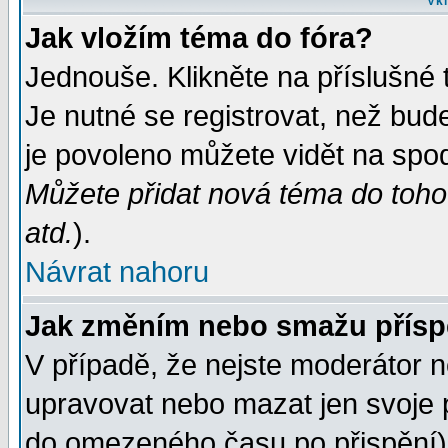
Vkl
Jak vložím téma do fóra?
Jednouše. Klikněte na příslušné 
Je nutné se registrovat, než bud
je povoleno můžete vidět na spod
Můžete přidat nová téma do tohot
atd.
).
Návrat nahoru
Jak změním nebo smažu přís
V případě, že nejste moderátor n
upravovat nebo mazat jen svoje 
do omezeného času po přispění) 