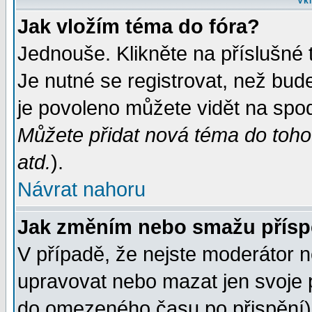
Vkl
Jak vložím téma do fóra?
Jednouše. Klikněte na příslušné 
Je nutné se registrovat, než bud
je povoleno můžete vidět na spod
Můžete přidat nová téma do tohot
atd.
).
Návrat nahoru
Jak změním nebo smažu přís
V případě, že nejste moderátor n
upravovat nebo mazat jen svoje 
do omezeného času po přispění) 