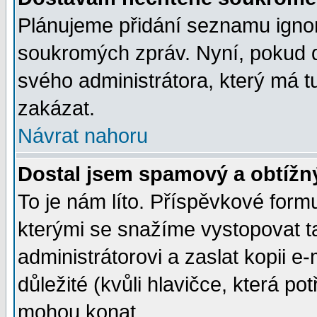
Plánujeme přidání seznamu ignor
soukromých zpráv. Nyní, pokud d
svého administrátora, který má t
zakázat.
Návrat nahoru
Dostal jsem spamový a obtížný
To je nám líto. Příspěvkové for
kterými se snažíme vystopovat t
administrátorovi a zaslat kopii e-m
důležité (kvůli hlavičce, která p
mohou konat.