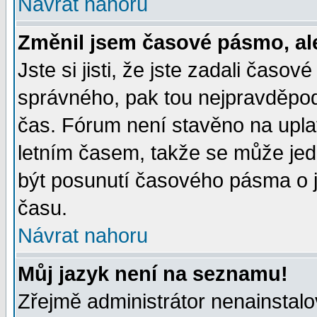
Návrat nahoru
Změnil jsem časové pásmo, ale 
Jste si jisti, že jste zadali časo
správného, pak tou nejpravděpodo
čas. Fórum není stavěno na upla
letním časem, takže se může jed
být posunutí časového pásma o j
času.
Návrat nahoru
Můj jazyk není na seznamu!
Zřejmě administrátor nenainstalov