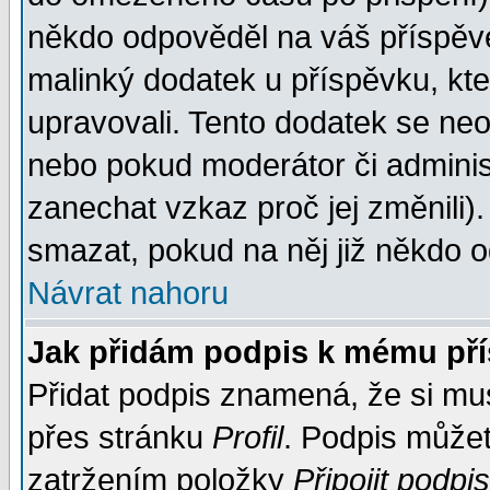
někdo odpověděl na váš příspěve
malinký dodatek u příspěvku, kter
upravovali. Tento dodatek se ne
nebo pokud moderátor či administ
zanechat vzkaz proč jej změnili
smazat, pokud na něj již někdo 
Návrat nahoru
Jak přidám podpis k mému př
Přidat podpis znamená, že si musí
přes stránku
Profil
. Podpis může
zatržením položky
Připojit podpis