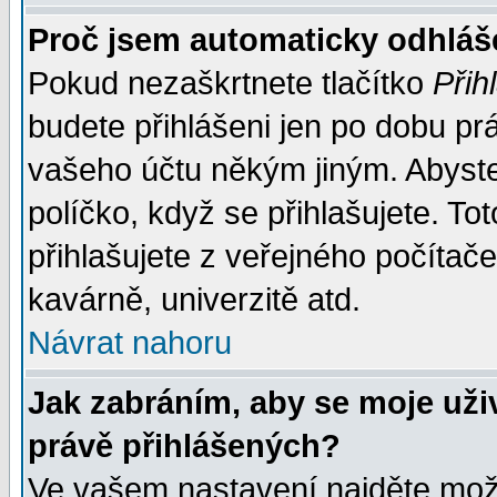
Proč jsem automaticky odhlá
Pokud nezaškrtnete tlačítko
Přih
budete přihlášeni jen po dobu prá
vašeho účtu někým jiným. Abyste z
políčko, když se přihlašujete. 
přihlašujete z veřejného počítače
kavárně, univerzitě atd.
Návrat nahoru
Jak zabráním, aby se moje uži
právě přihlášených?
Ve vašem nastavení najděte mo