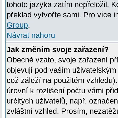
tohoto jazyka zatím nepřeložil. K
překlad vytvořte sami. Pro více 
Group
.
Návrat nahoru
Jak změním svoje zařazení?
Obecně vzato, svoje zařazení p
objevují pod vaším uživatelským
což záleží na použitém vzhledu)
úrovní k rozlišení počtu vámi při
určitých uživatelů, např. označe
zvláštní vzhled. Prosím, nezatěž