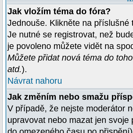
Vkl
Jak vložím téma do fóra?
Jednouše. Klikněte na příslušné 
Je nutné se registrovat, než bud
je povoleno můžete vidět na spod
Můžete přidat nová téma do tohot
atd.
).
Návrat nahoru
Jak změním nebo smažu přís
V případě, že nejste moderátor n
upravovat nebo mazat jen svoje 
do omezeného času po přispění) 