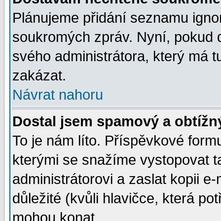
Plánujeme přidání seznamu ignor
soukromých zpráv. Nyní, pokud d
svého administrátora, který má t
zakázat.
Návrat nahoru
Dostal jsem spamový a obtížný
To je nám líto. Příspěvkové for
kterými se snažíme vystopovat t
administrátorovi a zaslat kopii e-m
důležité (kvůli hlavičce, která p
mohou konat.