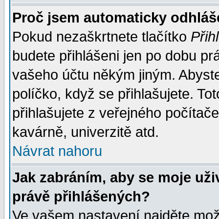
Proč jsem automaticky odhlá
Pokud nezaškrtnete tlačítko
Přih
budete přihlášeni jen po dobu prá
vašeho účtu někým jiným. Abyste z
políčko, když se přihlašujete. 
přihlašujete z veřejného počítače
kavárně, univerzitě atd.
Návrat nahoru
Jak zabráním, aby se moje uži
právě přihlášených?
Ve vašem nastavení najděte mo