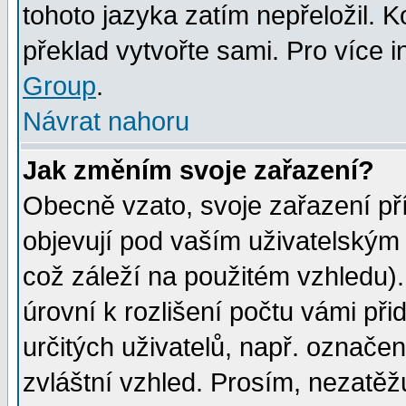
tohoto jazyka zatím nepřeložil. K
překlad vytvořte sami. Pro více 
Group
.
Návrat nahoru
Jak změním svoje zařazení?
Obecně vzato, svoje zařazení p
objevují pod vaším uživatelským
což záleží na použitém vzhledu)
úrovní k rozlišení počtu vámi při
určitých uživatelů, např. označe
zvláštní vzhled. Prosím, nezatěž