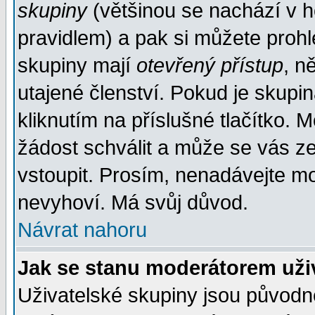
skupiny
(většinou se nachází v ho
pravidlem) a pak si můžete proh
skupiny mají
otevřený přístup
, n
utajené členství. Pokud je skupi
kliknutím na příslušné tlačítko. 
žádost schválit a může se vás z
vstoupit. Prosím, nenadávejte mo
nevyhoví. Má svůj důvod.
Návrat nahoru
Jak se stanu moderátorem uži
Uživatelské skupiny jsou původ