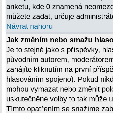
anketu, kde 0 znamená neomezen
můžete zadat, určuje administrát
Návrat nahoru
Jak změním nebo smažu hlas
Je to stejné jako s příspěvky, 
původním autorem, moderátorem
zahájíte kliknutím na první přísp
hlasováním spojeno). Pokud nikd
mohou vymazat nebo změnit polož
uskutečněné volby to tak může uč
Tímto opatřením se snažíme zabr