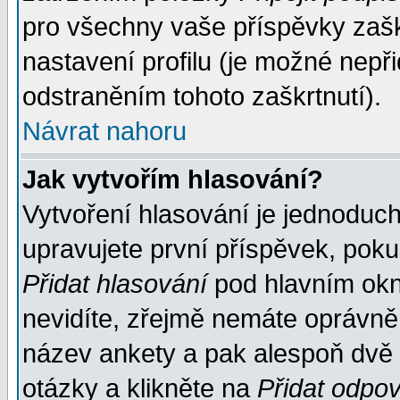
pro všechny vaše příspěvky zašk
nastavení profilu (je možné nep
odstraněním tohoto zaškrtnutí).
Návrat nahoru
Jak vytvořím hlasování?
Vytvoření hlasování je jednoduc
upravujete první příspěvek, pokud
Přidat hlasování
pod hlavním okn
nevidíte, zřejmě nemáte oprávněn
název ankety a pak alespoň dvě
otázky a klikněte na
Přidat odpo