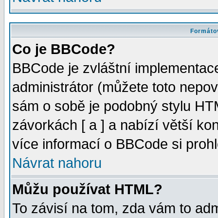
Formátov
Co je BBCode?
BBCode je zvláštní implementac
administrátor (můžete toto nepov
sám o sobě je podobný stylu HTM
závorkách [ a ] a nabízí větší kon
více informací o BBCode si proh
Návrat nahoru
Můžu používat HTML?
To závisí na tom, zda vám to adm