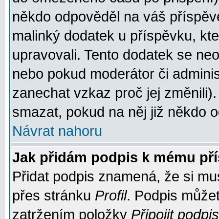
někdo odpověděl na váš příspěve
malinký dodatek u příspěvku, kter
upravovali. Tento dodatek se ne
nebo pokud moderátor či administ
zanechat vzkaz proč jej změnili
smazat, pokud na něj již někdo 
Návrat nahoru
Jak přidám podpis k mému př
Přidat podpis znamená, že si musí
přes stránku
Profil
. Podpis může
zatržením položky
Připojit podpis