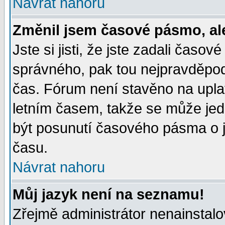
Návrat nahoru
Změnil jsem časové pásmo, ale 
Jste si jisti, že jste zadali časo
správného, pak tou nejpravděpodo
čas. Fórum není stavěno na upla
letním časem, takže se může jed
být posunutí časového pásma o j
času.
Návrat nahoru
Můj jazyk není na seznamu!
Zřejmě administrátor nenainstalov