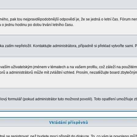
právného, pak tou nejpravděpodobnější odpovědí je, že se jedná o letní čas. Fórum 
o jednu hodinu po dobu trvání letního času.
ka zatím nepřeložil. Kontaktujte administrátora, případně si překlad vytvořte sami. 
vaším uživatelským jménem v tématech a na vašem profilu, což záleží na použitém 
átorů a administrátorů může mít zvláštní vzhled. Prosím, nezatěžujte board zbytečný
ový formulář (pokud administrátor tuto možnost povolil). Toto opatření umožňuje zb
Vkládání příspěvků
tné se registrovat, než budete moci přispět do diskuze. To, co vám je povoleno můž