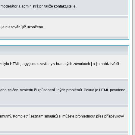
moderátor a administrátor, takže kontaktujte je.
 je hlasování již ukončeno.
tylu HTML, tagy jsou uzavřeny v hranatých závorkách [ a ] a nabízí větší
 nebo zničení vzhledu či způsobení jiných problémů. Pokud je HTML povoleno,
ná smutný. Kompletní seznam smajlíků si můžete prohlédnout přes příspěvkový