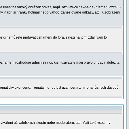
 uvést na takový obrázek odkaz, např. http://www.nekde-na-internetu.cz/muj-
y, např. schránky hotmail nebo yahoo, zaheslované odkazy, atd. K zobrazení
te či nemůžete přidávat oznámení do fóra, záleží na tom, zdali vám to
oznámení rozhoduje administrátor, kteří uživatelé mají právo přidávat důležitá
utomaticky ukončeno. Témata mohou být uzamčena z mnoha různých důvodů.
vytváření uživatelských skupin nebo moderátorů, atd. Mají také všechny