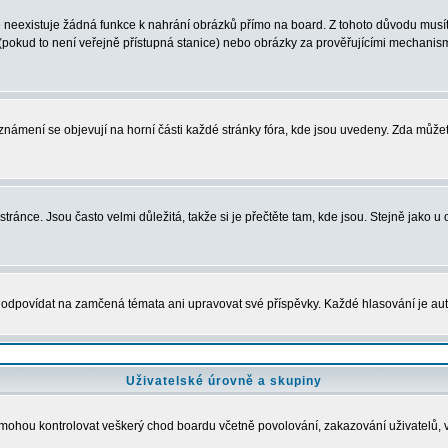
neexistuje žádná funkce k nahrání obrázků přímo na board. Z tohoto důvodu musíte
pokud to není veřejně přístupná stanice) nebo obrázky za prověřujícími mechanism
 Oznámení se objevují na horní části každé stránky fóra, kde jsou uvedeny. Zda může
ránce. Jsou často velmi důležitá, takže si je přečtěte tam, kde jsou. Stejně jako u 
povídat na zamčená témata ani upravovat své příspěvky. Každé hlasování je a
Uživatelské úrovně a skupiny
dé mohou kontrolovat veškerý chod boardu včetně povolování, zakazování uživatelů, 