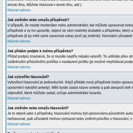
tohoto fóra, Můžete hlasovat v tomto fóru, atd.
).
Návrat nahoru
Jak změním nebo smažu příspěvek?
V případě, že nejste moderátor nebo administrátor, tak můžete upravovat nebo
příspěvek a vy ho upravíte, objeví se vám malinký dodatek u příspěvku, který 
příspěvek (ti by měli sami zanechat vzkaz proč jej změnili). Normální uživat
Návrat nahoru
Jak přidám podpis k mému příspěvku?
Přidat podpis znamená, že si musíte nejdřív nějaký vytvořit. To uděláte přes s
zaškrtnutím příslušného políčka v nastavení profilu (je možné nepřidávat pod
Návrat nahoru
Jak vytvořím hlasování?
Vytvoření hlasování je jednoduché. Když přidáte nový příspěvek (nebo upravuje
oprávnění vytvářet ankety). Měli byste zadat název ankety a pak alespoň dvě
odpovědí, které můžete zadat, určuje administrátor boardu.
Návrat nahoru
Jak změním nebo smažu hlasování?
Je to stejné jako s příspěvky, hlasování mohou být upravována původním auto
nehlasoval, pak uživatelé mohou vymazat nebo změnit položku v hlasování, v p
Návrat nahoru