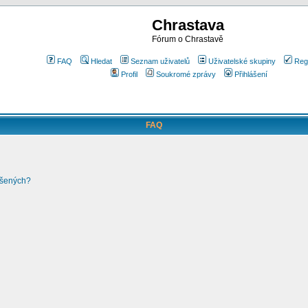
Chrastava
Fórum o Chrastavě
FAQ
Hledat
Seznam uživatelů
Uživatelské skupiny
Reg
Profil
Soukromé zprávy
Přihlášení
FAQ
ášených?