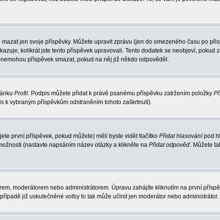
 mazat jen svoje příspěvky. Můžete upravit zprávu (jen do omezeného času po přisp
ukazuje, kolikrát jste tento příspěvek upravovali. Tento dodatek se neobjeví, poku
elé nemohou příspěvek smazat, pokud na něj již někdo odpověděl.
tránku
Profil
. Podpis můžete přidat k právě psanému příspěvku zatržením položky
Př
pis k vybraným příspěvkům odstraněním tohoto zaškrtnutí).
te první příspěvek, pokud můžete) měli byste vidět tlačítko
Přidat hlasování
pod hl
 možnosti (nastavte napsáním název otázky a klikněte na
Přidat odpověď
. Můžete t
rem, moderátorem nebo administrátorem. Úpravu zahájíte kliknutím na první příspěv
řípadě již uskutečněné volby to tak může učinit jen moderátor nebo administrátor.