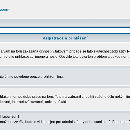
boardu?
Registrace a přihlášení
Byla vám na fóru zakázána činnost (v takovém případě se tato skutečnost zobrazí)? P
zkontrolujte přihlašovací jméno a heslo. Obvykle toto bývá ten problém a pokud není,
telům je povoleno pouze prohlížení fóra.
ihlášeni jen po dobu práce na fóru. Toto má zabránit zneužití vašeho účtu někým jiným
hovně, internetové kavárně, univerzitě atd.
řihlášených?
o možnost
zvolíte
budete viditelní jen pro administrátory nebo sami sobě. Budete počít