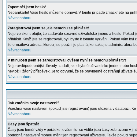
Zapomněl jsem heslo!
Nepanikařte! Vaše heslo můžeme obnovit. V tomto případě zmáčkněte na přihl
Návrat nahoru
Zaregistroval jsem se, ale nemohu se přihlásit!
Nejprve zkontrolujte, že zadáváte správné uživatelské jméno a heslo. Pokud j
přihlásit. Když jste se registrovali, byli byste k tomuto vyzváni. Pokud vám byl
že e-mailová adresa, kterou jste použili je platná, kontaktujte administrátora b
Návrat nahoru
V minulosti jsem se zaregistroval, ovšem nyní se nemohu přihlásit?!
Nejpravděpodobnější důvody: zadali jste chybné uživatelské jméno nebo heslo (
nevložili žádný příspěvek. Je to obvyklé, že se pravidelně odstraňují uživatelé
Návrat nahoru
Jak změním svoje nastavení?
Všechna vaše nastavení (pokud jste registrováni) jsou uložena v databázi. Ke
Návrat nahoru
Časy jsou špatně!
Časy jsou téměř vždy v pořádku, ovšem to, co vidíte jsou časy zobrazené v j
podobná nastavení mohou měnit jen registrovaní uživatelé. Takže pokud nejste r