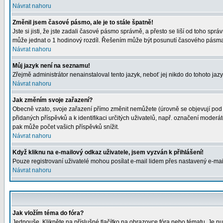
Návrat nahoru
Změnil jsem časové pásmo, ale je to stále špatně!
Jste si jisti, že jste zadali časové pásmo správně, a přesto se liší od toho s
může jednat o 1 hodinový rozdíl. Řešením může být posunutí časového pásma 
Návrat nahoru
Můj jazyk není na seznamu!
Zřejmě administrátor nenainstaloval tento jazyk, neboť jej nikdo do tohoto jazy
Návrat nahoru
Jak změním svoje zařazení?
Obecně vzato, svoje zařazení přímo změnit nemůžete (úrovně se objevují pod 
přidaných příspěvků a k identifikaci určitých uživatelů, např. označení moder
pak může počet vašich příspěvků snížit.
Návrat nahoru
Když kliknu na e-mailový odkaz uživatele, jsem vyzván k přihlášení!
Pouze registrovaní uživatelé mohou posílat e-mail lidem přes nastavený e-mail
Návrat nahoru
Jak vložím téma do fóra?
Jednouše. Klikněte na příslušné tlačítko na obrazovce fóra nebo tématu. Je nu