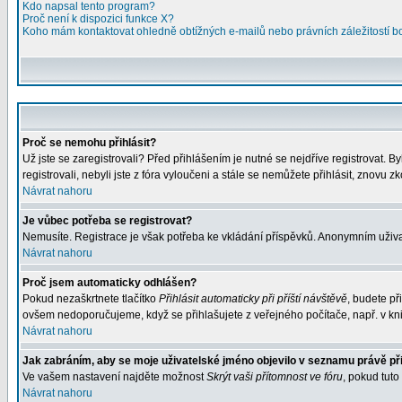
Kdo napsal tento program?
Proč není k dispozici funkce X?
Koho mám kontaktovat ohledně obtížných e-mailů nebo právních záležitostí 
Proč se nemohu přihlásit?
Už jste se zaregistrovali? Před přihlášením je nutné se nejdříve registrovat. 
registrovali, nebyli jste z fóra vyloučeni a stále se nemůžete přihlásit, znovu 
Návrat nahoru
Je vůbec potřeba se registrovat?
Nemusíte. Registrace je však potřeba ke vkládání příspěvků. Anonymním uživa
Návrat nahoru
Proč jsem automaticky odhlášen?
Pokud nezaškrtnete tlačítko
Přihlásit automaticky při příští návštěvě
, budete př
ovšem nedoporučujeme, když se přihlašujete z veřejného počítače, např. v kni
Návrat nahoru
Jak zabráním, aby se moje uživatelské jméno objevilo v seznamu právě p
Ve vašem nastavení najděte možnost
Skrýt vaši přítomnost ve fóru
, pokud tut
Návrat nahoru