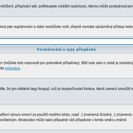
lížení, přispívání atd. potřebujete zvláštní autorizaci, kterou může poskytnout jen 
kud jste registrováni a stále nemůžete volit, zřejmě nemáte oprávněný přístup nebo
Formátování a typy příspěvků
 (můžete toto nepovolit pro jednotlivé příspěvky). BBCode sám o sobě je podobný s
něte
průvodce
.
íte, že jen některé tagy fungují, což je
bezpečnostní
funkce, která zamezí zneužití
vyjádření výrazu emocí za použití malého kódu, např. :) znamená šťastný, :( zname
l nečitelným. Moderátor může také případně váš příspěvek v tomto směru změnit.