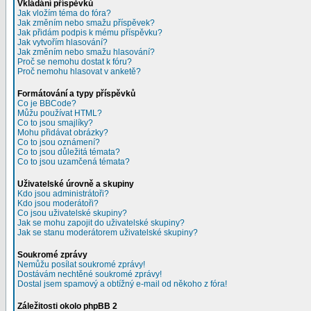
Vkládání příspěvků
Jak vložím téma do fóra?
Jak změním nebo smažu příspěvek?
Jak přidám podpis k mému příspěvku?
Jak vytvořím hlasování?
Jak změním nebo smažu hlasování?
Proč se nemohu dostat k fóru?
Proč nemohu hlasovat v anketě?
Formátování a typy příspěvků
Co je BBCode?
Můžu používat HTML?
Co to jsou smajlíky?
Mohu přidávat obrázky?
Co to jsou oznámení?
Co to jsou důležitá témata?
Co to jsou uzamčená témata?
Uživatelské úrovně a skupiny
Kdo jsou administrátoři?
Kdo jsou moderátoři?
Co jsou uživatelské skupiny?
Jak se mohu zapojit do uživatelské skupiny?
Jak se stanu moderátorem uživatelské skupiny?
Soukromé zprávy
Nemůžu posílat soukromé zprávy!
Dostávám nechtěné soukromé zprávy!
Dostal jsem spamový a obtížný e-mail od někoho z fóra!
Záležitosti okolo phpBB 2