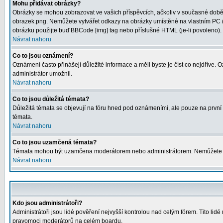
Mohu přidávat obrázky?
Obrázky se mohou zobrazovat ve vašich příspěvcích, ačkoliv v současné době 
obrazek.png. Nemůžete vytvářet odkazy na obrázky umístěné na vlastním PC (
obrázku použijte buď BBCode [img] tag nebo příslušné HTML (je-li povoleno).
Návrat nahoru
Co to jsou oznámení?
Oznámení často přinášejí důležité informace a měli byste je číst co nejdříve.
administrátor umožnil.
Návrat nahoru
Co to jsou důležitá témata?
Důležitá témata se objevují na fóru hned pod oznámeními, ale pouze na první st
témata.
Návrat nahoru
Co to jsou uzamčená témata?
Témata mohou být uzamčena moderátorem nebo administrátorem. Nemůžete od
Návrat nahoru
Kdo jsou administrátoři?
Administrátoři jsou lidé pověření nejvyšší kontrolou nad celým fórem. Tito li
pravomoci moderátorů na celém boardu.