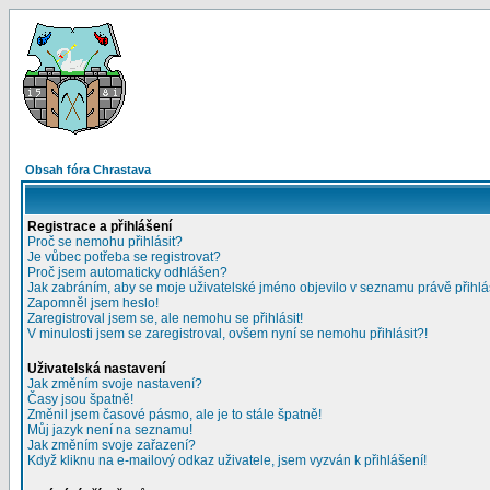
Obsah fóra Chrastava
Registrace a přihlášení
Proč se nemohu přihlásit?
Je vůbec potřeba se registrovat?
Proč jsem automaticky odhlášen?
Jak zabráním, aby se moje uživatelské jméno objevilo v seznamu právě přihl
Zapomněl jsem heslo!
Zaregistroval jsem se, ale nemohu se přihlásit!
V minulosti jsem se zaregistroval, ovšem nyní se nemohu přihlásit?!
Uživatelská nastavení
Jak změním svoje nastavení?
Časy jsou špatně!
Změnil jsem časové pásmo, ale je to stále špatně!
Můj jazyk není na seznamu!
Jak změním svoje zařazení?
Když kliknu na e-mailový odkaz uživatele, jsem vyzván k přihlášení!