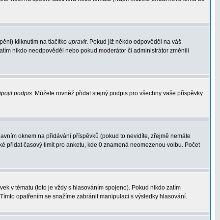
ění) kliknutím na tlačítko
upravit
. Pokud již někdo odpověděl na váš
d zatím nikdo neodpověděl nebo pokud moderátor či administrátor změnili
ipojit podpis
. Můžete rovněž přidat stejný podpis pro všechny vaše příspěvky
avním oknem na přidávání příspěvků (pokud to nevidíte, zřejmě nemáte
aké přidat časový limit pro anketu, kde 0 znamená neomezenou volbu. Počet
ek v tématu (toto je vždy s hlasováním spojeno). Pokud nikdo zatím
 Tímto opatřením se snažíme zabránit manipulaci s výsledky hlasování.