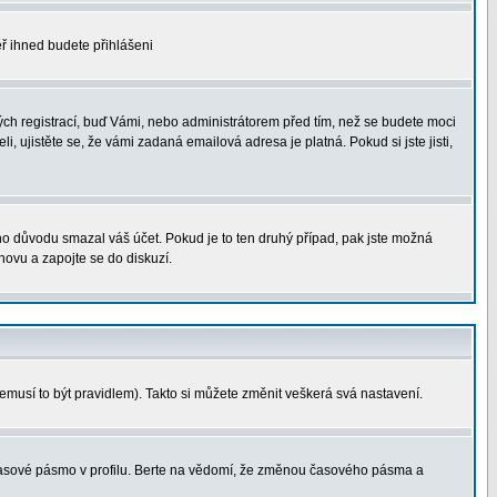
měř ihned budete přihlášeni
ých registrací, buď Vámi, nebo administrátorem před tím, než se budete moci
i, ujistěte se, že vámi zadaná emailová adresa je platná. Pokud si jste jisti,
ého důvodu smazal váš účet. Pokud je to ten druhý případ, pak jste možná
znovu a zapojte se do diskuzí.
nemusí to být pravidlem). Takto si můžete změnit veškerá svá nastavení.
 časové pásmo v profilu. Berte na vědomí, že změnou časového pásma a