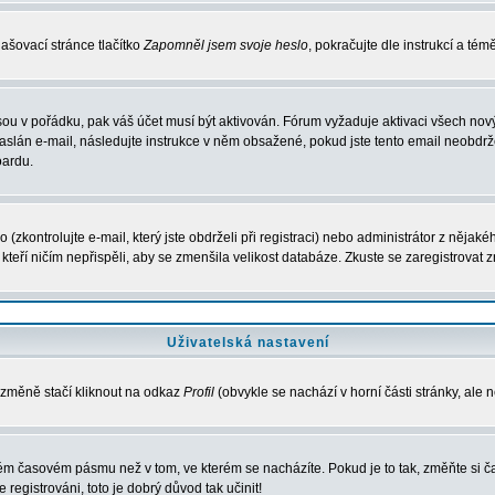
ašovací stránce tlačítko
Zapomněl jsem svoje heslo
, pokračujte dle instrukcí a té
sou v pořádku, pak váš účet musí být aktivován. Fórum vyžaduje aktivaci všech nov
 zaslán e-mail, následujte instrukce v něm obsažené, pokud jste tento email neobdržel
oardu.
zkontrolujte e-mail, který jste obdrželi při registraci) nebo administrátor z nějak
, kteří ničím nepřispěli, aby se zmenšila velikost databáze. Zkuste se zaregistrovat 
Uživatelská nastavení
 změně stačí kliknout na odkaz
Profil
(obvykle se nachází v horní části stránky, ale 
iném časovém pásmu než v tom, ve kterém se nacházíte. Pokud je to tak, změňte si
egistrováni, toto je dobrý důvod tak učinit!