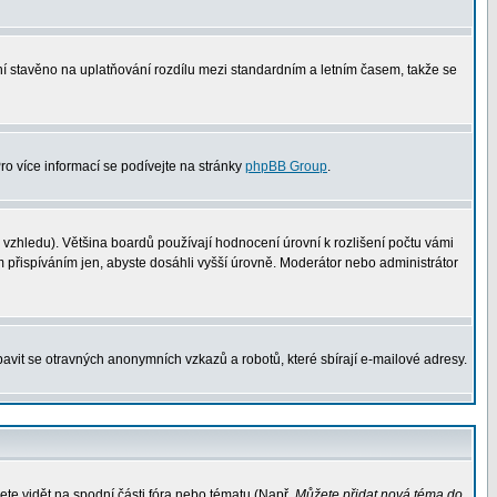
není stavěno na uplatňování rozdílu mezi standardním a letním časem, takže se
Pro více informací se podívejte na stránky
phpBB Group
.
vzhledu). Většina boardů používají hodnocení úrovní k rozlišení počtu vámi
m přispíváním jen, abyste dosáhli vyšší úrovně. Moderátor nebo administrátor
avit se otravných anonymních vzkazů a robotů, které sbírají e-mailové adresy.
ete vidět na spodní části fóra nebo tématu (Např.
Můžete přidat nová téma do