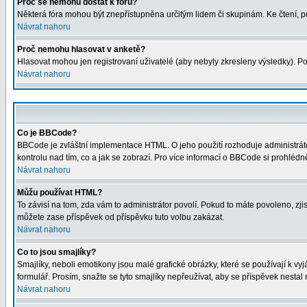
Proč se nemohu dostat k fóru?
Některá fóra mohou být znepřístupněna určitým lidem či skupinám. Ke čtení, proh
Návrat nahoru
Proč nemohu hlasovat v anketě?
Hlasovat mohou jen registrovaní uživatelé (aby nebyly zkresleny výsledky). Po
Návrat nahoru
Co je BBCode?
BBCode je zvláštní implementace HTML. O jeho použití rozhoduje administrátor
kontrolu nad tím, co a jak se zobrazí. Pro více informací o BBCode si prohléd
Návrat nahoru
Můžu používat HTML?
To závisí na tom, zda vám to administrátor povolí. Pokud to máte povoleno, zjist
můžete zase příspěvek od příspěvku tuto volbu zakázat.
Návrat nahoru
Co to jsou smajlíky?
Smajlíky, neboli emotikony jsou malé grafické obrázky, které se používají k 
formulář. Prosím, snažte se tyto smajlíky nepřeužívat, aby se příspěvek nesta
Návrat nahoru