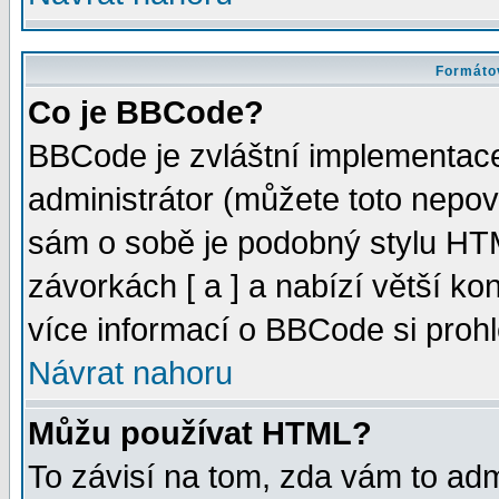
Formátov
Co je BBCode?
BBCode je zvláštní implementac
administrátor (můžete toto nepov
sám o sobě je podobný stylu HTM
závorkách [ a ] a nabízí větší kon
více informací o BBCode si proh
Návrat nahoru
Můžu používat HTML?
To závisí na tom, zda vám to adm