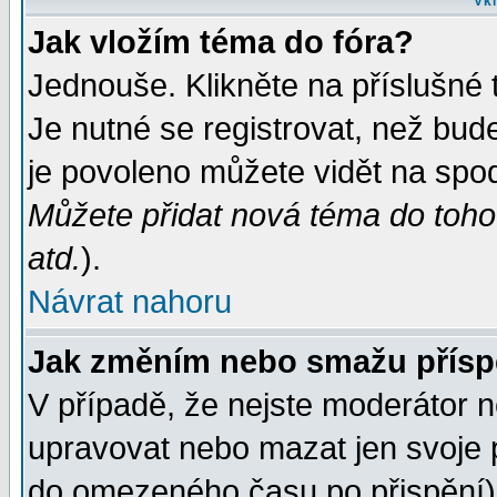
Vkl
Jak vložím téma do fóra?
Jednouše. Klikněte na příslušné 
Je nutné se registrovat, než bud
je povoleno můžete vidět na spod
Můžete přidat nová téma do tohot
atd.
).
Návrat nahoru
Jak změním nebo smažu přís
V případě, že nejste moderátor n
upravovat nebo mazat jen svoje 
do omezeného času po přispění) 