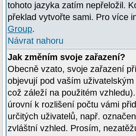
tohoto jazyka zatím nepřeložil. K
překlad vytvořte sami. Pro více 
Group
.
Návrat nahoru
Jak změním svoje zařazení?
Obecně vzato, svoje zařazení p
objevují pod vaším uživatelským
což záleží na použitém vzhledu)
úrovní k rozlišení počtu vámi při
určitých uživatelů, např. označe
zvláštní vzhled. Prosím, nezatěž