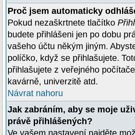
Proč jsem automaticky odhlá
Pokud nezaškrtnete tlačítko
Přih
budete přihlášeni jen po dobu prá
vašeho účtu někým jiným. Abyste z
políčko, když se přihlašujete. 
přihlašujete z veřejného počítače
kavárně, univerzitě atd.
Návrat nahoru
Jak zabráním, aby se moje uži
právě přihlášených?
Ve vašem nastavení najděte mo