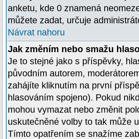
anketu, kde 0 znamená neomezen
můžete zadat, určuje administrát
Návrat nahoru
Jak změním nebo smažu hlas
Je to stejné jako s příspěvky, 
původním autorem, moderátorem
zahájíte kliknutím na první přísp
hlasováním spojeno). Pokud nikd
mohou vymazat nebo změnit polož
uskutečněné volby to tak může uč
Tímto opatřením se snažíme zabr