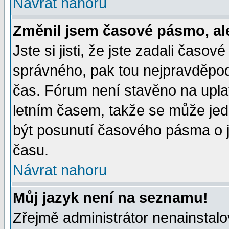
Návrat nahoru
Změnil jsem časové pásmo, ale 
Jste si jisti, že jste zadali časo
správného, pak tou nejpravděpodo
čas. Fórum není stavěno na upla
letním časem, takže se může jed
být posunutí časového pásma o j
času.
Návrat nahoru
Můj jazyk není na seznamu!
Zřejmě administrátor nenainstalov