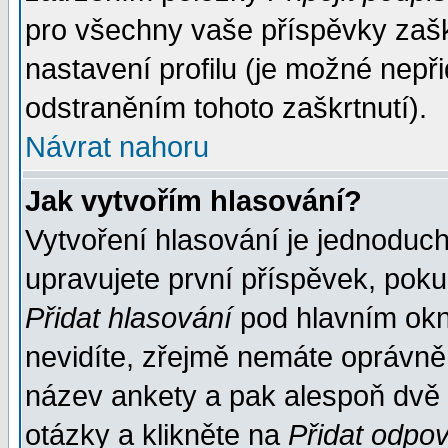
pro všechny vaše příspěvky zašk
nastavení profilu (je možné nep
odstraněním tohoto zaškrtnutí).
Návrat nahoru
Jak vytvořím hlasování?
Vytvoření hlasování je jednoduc
upravujete první příspěvek, pokud
Přidat hlasování
pod hlavním okn
nevidíte, zřejmě nemáte oprávněn
název ankety a pak alespoň dvě
otázky a klikněte na
Přidat odpo