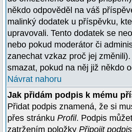
někdo odpověděl na váš příspěve
malinký dodatek u příspěvku, kter
upravovali. Tento dodatek se ne
nebo pokud moderátor či administ
zanechat vzkaz proč jej změnili
smazat, pokud na něj již někdo 
Návrat nahoru
Jak přidám podpis k mému př
Přidat podpis znamená, že si musí
přes stránku
Profil
. Podpis může
zatržením položky
Připojit podpis