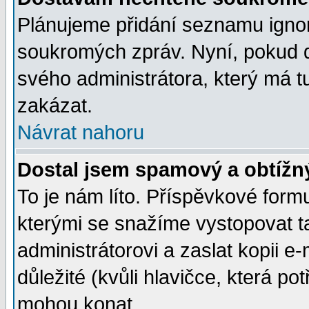
Plánujeme přidání seznamu ignor
soukromých zpráv. Nyní, pokud d
svého administrátora, který má t
zakázat.
Návrat nahoru
Dostal jsem spamový a obtížný
To je nám líto. Příspěvkové for
kterými se snažíme vystopovat t
administrátorovi a zaslat kopii e-m
důležité (kvůli hlavičce, která p
mohou konat.