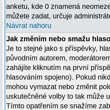
anketu, kde 0 znamená neomezen
můžete zadat, určuje administrát
Návrat nahoru
Jak změním nebo smažu hlas
Je to stejné jako s příspěvky, 
původním autorem, moderátorem
zahájíte kliknutím na první přísp
hlasováním spojeno). Pokud nikd
mohou vymazat nebo změnit polož
uskutečněné volby to tak může uč
Tímto opatřením se snažíme zabr