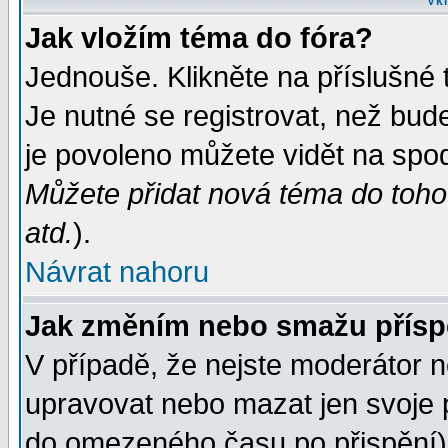
Vkl
Jak vložím téma do fóra?
Jednouše. Klikněte na příslušné 
Je nutné se registrovat, než bud
je povoleno můžete vidět na spod
Můžete přidat nová téma do tohot
atd.
).
Návrat nahoru
Jak změním nebo smažu přís
V případě, že nejste moderátor n
upravovat nebo mazat jen svoje 
do omezeného času po přispění) 