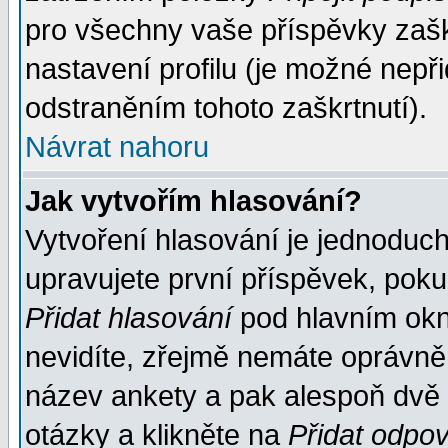
pro všechny vaše příspěvky zašk
nastavení profilu (je možné nep
odstraněním tohoto zaškrtnutí).
Návrat nahoru
Jak vytvořím hlasování?
Vytvoření hlasování je jednoduc
upravujete první příspěvek, pokud
Přidat hlasování
pod hlavním okn
nevidíte, zřejmě nemáte oprávněn
název ankety a pak alespoň dvě
otázky a klikněte na
Přidat odpo