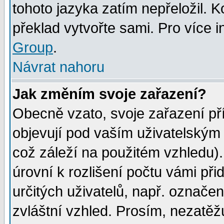
tohoto jazyka zatím nepřeložil. K
překlad vytvořte sami. Pro více 
Group
.
Návrat nahoru
Jak změním svoje zařazení?
Obecně vzato, svoje zařazení p
objevují pod vaším uživatelským
což záleží na použitém vzhledu)
úrovní k rozlišení počtu vámi při
určitých uživatelů, např. označe
zvláštní vzhled. Prosím, nezatěž