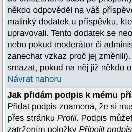
někdo odpověděl na váš příspěve
malinký dodatek u příspěvku, kter
upravovali. Tento dodatek se ne
nebo pokud moderátor či administ
zanechat vzkaz proč jej změnili
smazat, pokud na něj již někdo 
Návrat nahoru
Jak přidám podpis k mému př
Přidat podpis znamená, že si musí
přes stránku
Profil
. Podpis může
zatržením položky
Připojit podpis