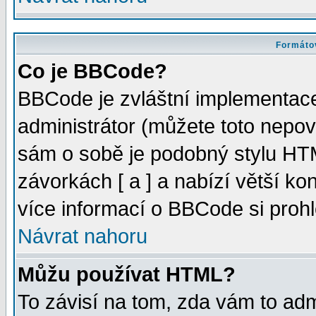
Formátov
Co je BBCode?
BBCode je zvláštní implementac
administrátor (můžete toto nepov
sám o sobě je podobný stylu HTM
závorkách [ a ] a nabízí větší kon
více informací o BBCode si proh
Návrat nahoru
Můžu používat HTML?
To závisí na tom, zda vám to adm