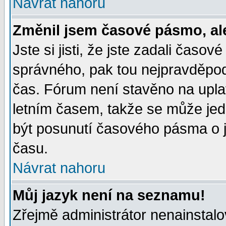
Návrat nahoru
Změnil jsem časové pásmo, ale 
Jste si jisti, že jste zadali časo
správného, pak tou nejpravděpodo
čas. Fórum není stavěno na upla
letním časem, takže se může jed
být posunutí časového pásma o j
času.
Návrat nahoru
Můj jazyk není na seznamu!
Zřejmě administrátor nenainstalov