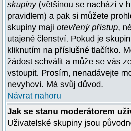
skupiny
(většinou se nachází v ho
pravidlem) a pak si můžete proh
skupiny mají
otevřený přístup
, n
utajené členství. Pokud je skupi
kliknutím na příslušné tlačítko. 
žádost schválit a může se vás z
vstoupit. Prosím, nenadávejte mo
nevyhoví. Má svůj důvod.
Návrat nahoru
Jak se stanu moderátorem uži
Uživatelské skupiny jsou původ