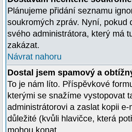
Plánujeme přidání seznamu ignor
soukromých zpráv. Nyní, pokud d
svého administrátora, který má t
zakázat.
Návrat nahoru
Dostal jsem spamový a obtížný
To je nám líto. Příspěvkové for
kterými se snažíme vystopovat t
administrátorovi a zaslat kopii e-m
důležité (kvůli hlavičce, která p
mohou konat.