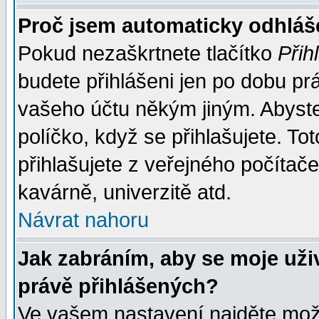
Proč jsem automaticky odhlá
Pokud nezaškrtnete tlačítko
Přih
budete přihlášeni jen po dobu prá
vašeho účtu někým jiným. Abyste z
políčko, když se přihlašujete. 
přihlašujete z veřejného počítače
kavárně, univerzitě atd.
Návrat nahoru
Jak zabráním, aby se moje uži
právě přihlášených?
Ve vašem nastavení najděte mo