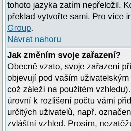
tohoto jazyka zatím nepřeložil. K
překlad vytvořte sami. Pro více 
Group
.
Návrat nahoru
Jak změním svoje zařazení?
Obecně vzato, svoje zařazení p
objevují pod vaším uživatelským
což záleží na použitém vzhledu)
úrovní k rozlišení počtu vámi při
určitých uživatelů, např. označe
zvláštní vzhled. Prosím, nezatěž