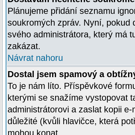
Plánujeme přidání seznamu ignor
soukromých zpráv. Nyní, pokud d
svého administrátora, který má t
zakázat.
Návrat nahoru
Dostal jsem spamový a obtížný
To je nám líto. Příspěvkové for
kterými se snažíme vystopovat t
administrátorovi a zaslat kopii e-m
důležité (kvůli hlavičce, která p
mohou konat.