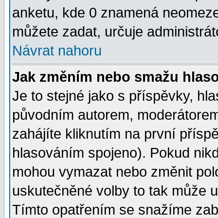
anketu, kde 0 znamená neomezen
můžete zadat, určuje administrát
Návrat nahoru
Jak změním nebo smažu hlas
Je to stejné jako s příspěvky, 
původním autorem, moderátorem
zahájíte kliknutím na první přísp
hlasováním spojeno). Pokud nikd
mohou vymazat nebo změnit polož
uskutečněné volby to tak může uč
Tímto opatřením se snažíme zabr