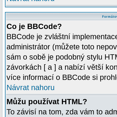
Formátov
Co je BBCode?
BBCode je zvláštní implementac
administrátor (můžete toto nepov
sám o sobě je podobný stylu HTM
závorkách [ a ] a nabízí větší kon
více informací o BBCode si proh
Návrat nahoru
Můžu používat HTML?
To závisí na tom, zda vám to adm