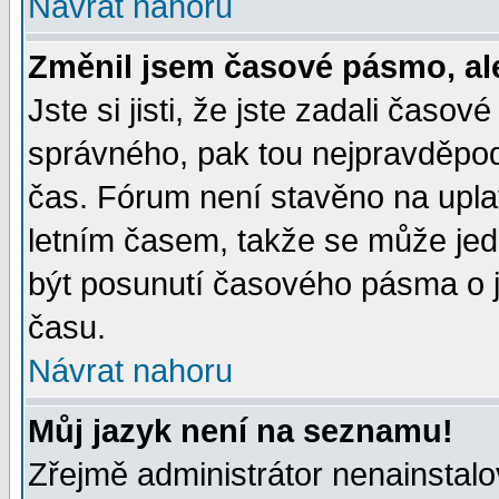
Návrat nahoru
Změnil jsem časové pásmo, ale 
Jste si jisti, že jste zadali časo
správného, pak tou nejpravděpodo
čas. Fórum není stavěno na upla
letním časem, takže se může jed
být posunutí časového pásma o j
času.
Návrat nahoru
Můj jazyk není na seznamu!
Zřejmě administrátor nenainstalov