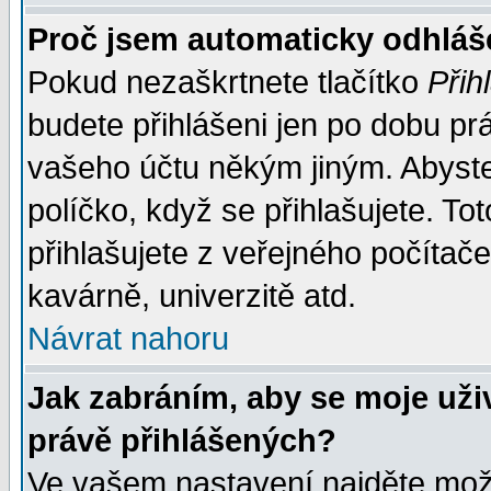
Proč jsem automaticky odhlá
Pokud nezaškrtnete tlačítko
Přih
budete přihlášeni jen po dobu prá
vašeho účtu někým jiným. Abyste z
políčko, když se přihlašujete. 
přihlašujete z veřejného počítače
kavárně, univerzitě atd.
Návrat nahoru
Jak zabráním, aby se moje uži
právě přihlášených?
Ve vašem nastavení najděte mo