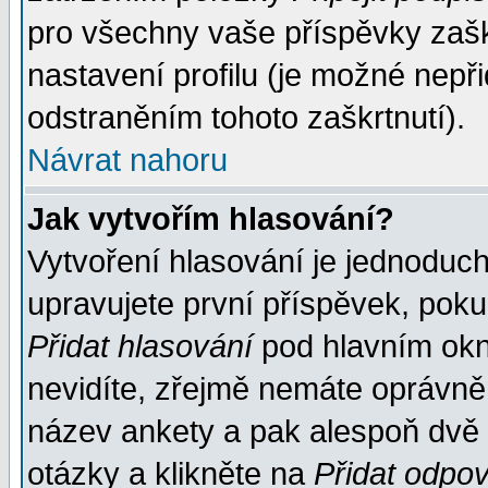
pro všechny vaše příspěvky zašk
nastavení profilu (je možné nep
odstraněním tohoto zaškrtnutí).
Návrat nahoru
Jak vytvořím hlasování?
Vytvoření hlasování je jednoduc
upravujete první příspěvek, pokud
Přidat hlasování
pod hlavním okn
nevidíte, zřejmě nemáte oprávněn
název ankety a pak alespoň dvě
otázky a klikněte na
Přidat odpo