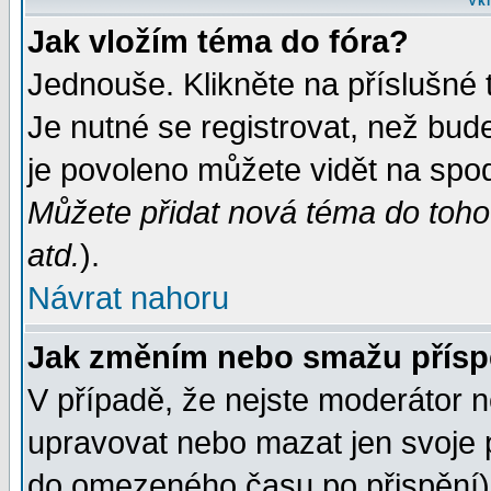
Vkl
Jak vložím téma do fóra?
Jednouše. Klikněte na příslušné 
Je nutné se registrovat, než bud
je povoleno můžete vidět na spod
Můžete přidat nová téma do tohot
atd.
).
Návrat nahoru
Jak změním nebo smažu přís
V případě, že nejste moderátor n
upravovat nebo mazat jen svoje 
do omezeného času po přispění) 