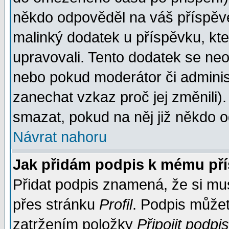
někdo odpověděl na váš příspěve
malinký dodatek u příspěvku, kter
upravovali. Tento dodatek se ne
nebo pokud moderátor či administ
zanechat vzkaz proč jej změnili
smazat, pokud na něj již někdo 
Návrat nahoru
Jak přidám podpis k mému př
Přidat podpis znamená, že si musí
přes stránku
Profil
. Podpis může
zatržením položky
Připojit podpis