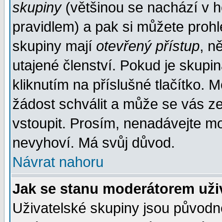
skupiny
(většinou se nachází v ho
pravidlem) a pak si můžete proh
skupiny mají
otevřený přístup
, n
utajené členství. Pokud je skupi
kliknutím na příslušné tlačítko. 
žádost schválit a může se vás z
vstoupit. Prosím, nenadávejte mo
nevyhoví. Má svůj důvod.
Návrat nahoru
Jak se stanu moderátorem uži
Uživatelské skupiny jsou původ