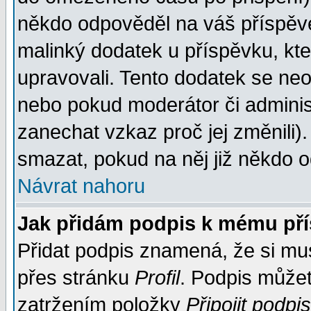
někdo odpověděl na váš příspěve
malinký dodatek u příspěvku, kter
upravovali. Tento dodatek se ne
nebo pokud moderátor či administ
zanechat vzkaz proč jej změnili
smazat, pokud na něj již někdo 
Návrat nahoru
Jak přidám podpis k mému př
Přidat podpis znamená, že si musí
přes stránku
Profil
. Podpis může
zatržením položky
Připojit podpis