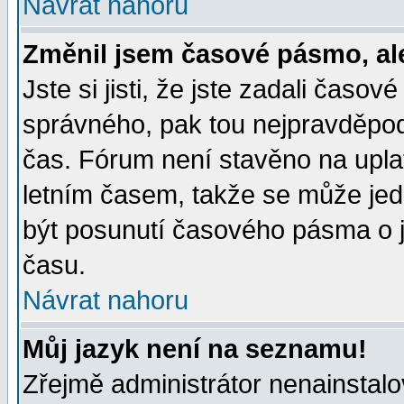
Návrat nahoru
Změnil jsem časové pásmo, ale 
Jste si jisti, že jste zadali časo
správného, pak tou nejpravděpodo
čas. Fórum není stavěno na upla
letním časem, takže se může jed
být posunutí časového pásma o j
času.
Návrat nahoru
Můj jazyk není na seznamu!
Zřejmě administrátor nenainstalov