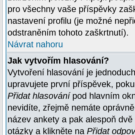
pro všechny vaše příspěvky zašk
nastavení profilu (je možné nep
odstraněním tohoto zaškrtnutí).
Návrat nahoru
Jak vytvořím hlasování?
Vytvoření hlasování je jednoduc
upravujete první příspěvek, pokud
Přidat hlasování
pod hlavním okn
nevidíte, zřejmě nemáte oprávněn
název ankety a pak alespoň dvě
otázky a klikněte na
Přidat odpo