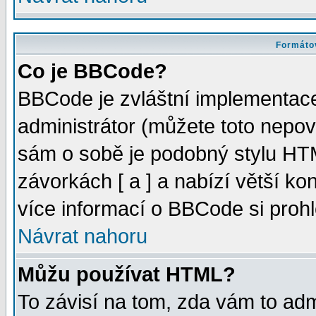
Formátov
Co je BBCode?
BBCode je zvláštní implementac
administrátor (můžete toto nepov
sám o sobě je podobný stylu HTM
závorkách [ a ] a nabízí větší kon
více informací o BBCode si proh
Návrat nahoru
Můžu používat HTML?
To závisí na tom, zda vám to adm