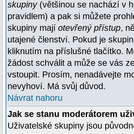
skupiny
(většinou se nachází v ho
pravidlem) a pak si můžete proh
skupiny mají
otevřený přístup
, n
utajené členství. Pokud je skupi
kliknutím na příslušné tlačítko. 
žádost schválit a může se vás z
vstoupit. Prosím, nenadávejte mo
nevyhoví. Má svůj důvod.
Návrat nahoru
Jak se stanu moderátorem uži
Uživatelské skupiny jsou původ