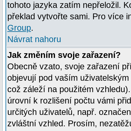
tohoto jazyka zatím nepřeložil. K
překlad vytvořte sami. Pro více 
Group
.
Návrat nahoru
Jak změním svoje zařazení?
Obecně vzato, svoje zařazení p
objevují pod vaším uživatelským
což záleží na použitém vzhledu)
úrovní k rozlišení počtu vámi při
určitých uživatelů, např. označe
zvláštní vzhled. Prosím, nezatěž