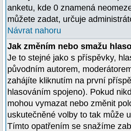
anketu, kde 0 znamená neomezen
můžete zadat, určuje administrát
Návrat nahoru
Jak změním nebo smažu hlas
Je to stejné jako s příspěvky, 
původním autorem, moderátorem
zahájíte kliknutím na první přísp
hlasováním spojeno). Pokud nikd
mohou vymazat nebo změnit polož
uskutečněné volby to tak může uč
Tímto opatřením se snažíme zabr