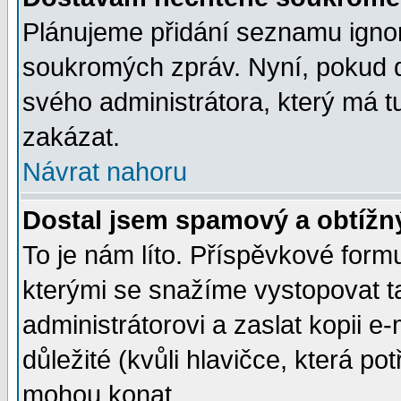
Plánujeme přidání seznamu ignor
soukromých zpráv. Nyní, pokud d
svého administrátora, který má t
zakázat.
Návrat nahoru
Dostal jsem spamový a obtížný
To je nám líto. Příspěvkové for
kterými se snažíme vystopovat t
administrátorovi a zaslat kopii e-m
důležité (kvůli hlavičce, která p
mohou konat.