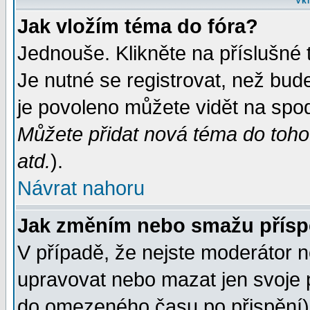
Vkl
Jak vložím téma do fóra?
Jednouše. Klikněte na příslušné 
Je nutné se registrovat, než bud
je povoleno můžete vidět na spod
Můžete přidat nová téma do tohot
atd.
).
Návrat nahoru
Jak změním nebo smažu přís
V případě, že nejste moderátor n
upravovat nebo mazat jen svoje 
do omezeného času po přispění) 