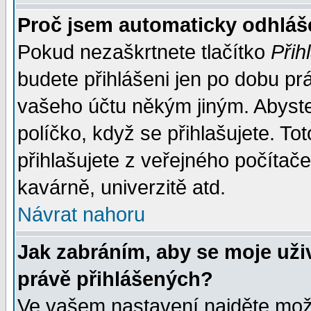
Proč jsem automaticky odhlá
Pokud nezaškrtnete tlačítko
Přih
budete přihlášeni jen po dobu prá
vašeho účtu někým jiným. Abyste z
políčko, když se přihlašujete. 
přihlašujete z veřejného počítače
kavárně, univerzitě atd.
Návrat nahoru
Jak zabráním, aby se moje uži
právě přihlášených?
Ve vašem nastavení najděte mo