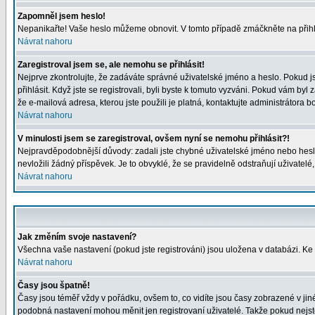
Zapomněl jsem heslo!
Nepanikařte! Vaše heslo můžeme obnovit. V tomto případě zmáčkněte na přihl
Návrat nahoru
Zaregistroval jsem se, ale nemohu se přihlásit!
Nejprve zkontrolujte, že zadáváte správné uživatelské jméno a heslo. Pokud j
přihlásit. Když jste se registrovali, byli byste k tomuto vyzváni. Pokud vám byl
že e-mailová adresa, kterou jste použili je platná, kontaktujte administrátora b
Návrat nahoru
V minulosti jsem se zaregistroval, ovšem nyní se nemohu přihlásit?!
Nejpravděpodobnější důvody: zadali jste chybné uživatelské jméno nebo heslo (
nevložili žádný příspěvek. Je to obvyklé, že se pravidelně odstraňují uživatelé
Návrat nahoru
Jak změním svoje nastavení?
Všechna vaše nastavení (pokud jste registrováni) jsou uložena v databázi. Ke
Návrat nahoru
Časy jsou špatně!
Časy jsou téměř vždy v pořádku, ovšem to, co vidíte jsou časy zobrazené v j
podobná nastavení mohou měnit jen registrovaní uživatelé. Takže pokud nejste r