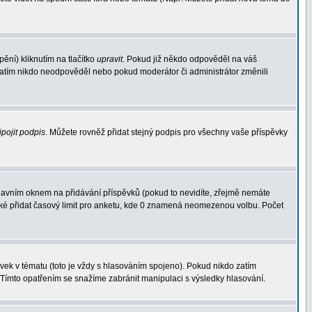
ění) kliknutím na tlačítko
upravit
. Pokud již někdo odpověděl na váš
d zatím nikdo neodpověděl nebo pokud moderátor či administrátor změnili
ipojit podpis
. Můžete rovněž přidat stejný podpis pro všechny vaše příspěvky
avním oknem na přidávání příspěvků (pokud to nevidíte, zřejmě nemáte
aké přidat časový limit pro anketu, kde 0 znamená neomezenou volbu. Počet
ek v tématu (toto je vždy s hlasováním spojeno). Pokud nikdo zatím
 Tímto opatřením se snažíme zabránit manipulaci s výsledky hlasování.