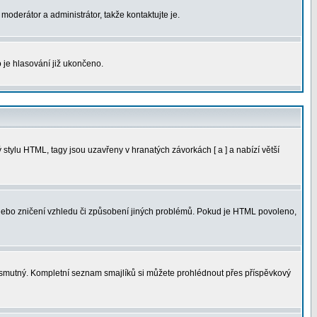
moderátor a administrátor, takže kontaktujte je.
 je hlasování již ukončeno.
tylu HTML, tagy jsou uzavřeny v hranatých závorkách [ a ] a nabízí větší
 nebo zničení vzhledu či způsobení jiných problémů. Pokud je HTML povoleno,
ná smutný. Kompletní seznam smajlíků si můžete prohlédnout přes příspěvkový