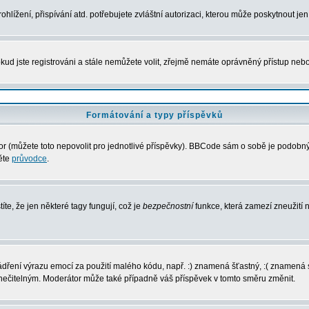
lížení, přispívání atd. potřebujete zvláštní autorizaci, kterou může poskytnout jen 
kud jste registrováni a stále nemůžete volit, zřejmě nemáte oprávněný přístup nebo
Formátování a typy příspěvků
 (můžete toto nepovolit pro jednotlivé příspěvky). BBCode sám o sobě je podobný s
něte
průvodce
.
íte, že jen některé tagy fungují, což je
bezpečnostní
funkce, která zamezí zneužití
vyjádření výrazu emocí za použití malého kódu, např. :) znamená šťastný, :( zname
l nečitelným. Moderátor může také případně váš příspěvek v tomto směru změnit.