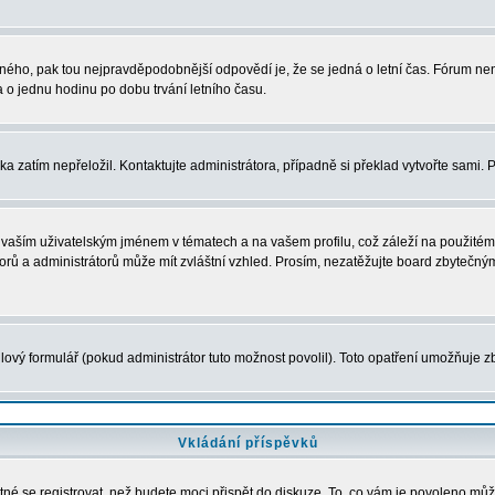
právného, pak tou nejpravděpodobnější odpovědí je, že se jedná o letní čas. Fórum 
o jednu hodinu po dobu trvání letního času.
ka zatím nepřeložil. Kontaktujte administrátora, případně si překlad vytvořte sami. 
vaším uživatelským jménem v tématech a na vašem profilu, což záleží na použitém 
átorů a administrátorů může mít zvláštní vzhled. Prosím, nezatěžujte board zbytečný
ový formulář (pokud administrátor tuto možnost povolil). Toto opatření umožňuje zb
Vkládání příspěvků
tné se registrovat, než budete moci přispět do diskuze. To, co vám je povoleno můž