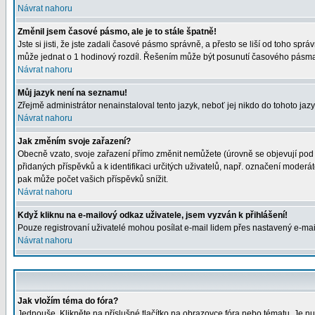
Návrat nahoru
Změnil jsem časové pásmo, ale je to stále špatně!
Jste si jisti, že jste zadali časové pásmo správně, a přesto se liší od toho s
může jednat o 1 hodinový rozdíl. Řešením může být posunutí časového pásma 
Návrat nahoru
Můj jazyk není na seznamu!
Zřejmě administrátor nenainstaloval tento jazyk, neboť jej nikdo do tohoto jazy
Návrat nahoru
Jak změním svoje zařazení?
Obecně vzato, svoje zařazení přímo změnit nemůžete (úrovně se objevují pod 
přidaných příspěvků a k identifikaci určitých uživatelů, např. označení moder
pak může počet vašich příspěvků snížit.
Návrat nahoru
Když kliknu na e-mailový odkaz uživatele, jsem vyzván k přihlášení!
Pouze registrovaní uživatelé mohou posílat e-mail lidem přes nastavený e-mail
Návrat nahoru
Jak vložím téma do fóra?
Jednouše. Klikněte na příslušné tlačítko na obrazovce fóra nebo tématu. Je nu