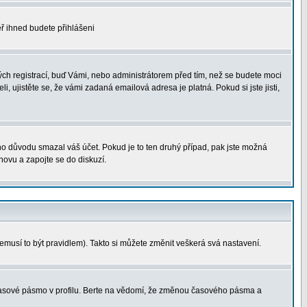
měř ihned budete přihlášeni
ých registrací, buď Vámi, nebo administrátorem před tím, než se budete moci
i, ujistěte se, že vámi zadaná emailová adresa je platná. Pokud si jste jisti,
ého důvodu smazal váš účet. Pokud je to ten druhý případ, pak jste možná
znovu a zapojte se do diskuzí.
nemusí to být pravidlem). Takto si můžete změnit veškerá svá nastavení.
 časové pásmo v profilu. Berte na vědomí, že změnou časového pásma a