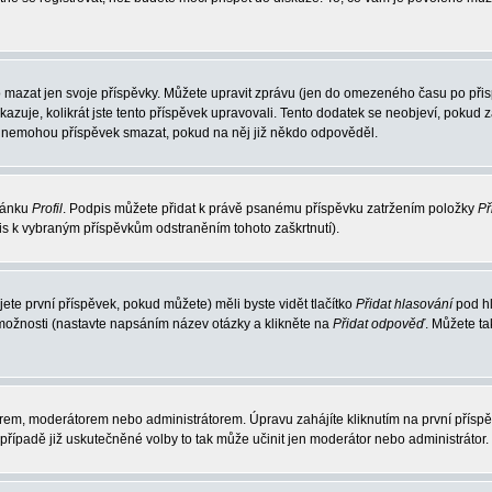
 mazat jen svoje příspěvky. Můžete upravit zprávu (jen do omezeného času po přisp
ukazuje, kolikrát jste tento příspěvek upravovali. Tento dodatek se neobjeví, poku
elé nemohou příspěvek smazat, pokud na něj již někdo odpověděl.
tránku
Profil
. Podpis můžete přidat k právě psanému příspěvku zatržením položky
Př
pis k vybraným příspěvkům odstraněním tohoto zaškrtnutí).
te první příspěvek, pokud můžete) měli byste vidět tlačítko
Přidat hlasování
pod hl
 možnosti (nastavte napsáním název otázky a klikněte na
Přidat odpověď
. Můžete t
rem, moderátorem nebo administrátorem. Úpravu zahájíte kliknutím na první příspěv
řípadě již uskutečněné volby to tak může učinit jen moderátor nebo administrátor.