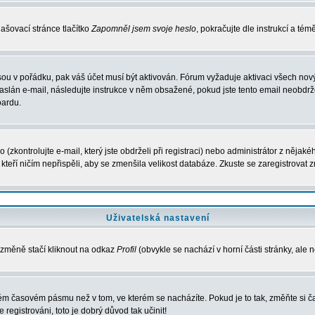
ašovací stránce tlačítko
Zapomněl jsem svoje heslo
, pokračujte dle instrukcí a té
sou v pořádku, pak váš účet musí být aktivován. Fórum vyžaduje aktivaci všech nov
 zaslán e-mail, následujte instrukce v něm obsažené, pokud jste tento email neobdržel
oardu.
zkontrolujte e-mail, který jste obdrželi při registraci) nebo administrátor z nějak
, kteří ničím nepřispěli, aby se zmenšila velikost databáze. Zkuste se zaregistrovat 
Uživatelská nastavení
 změně stačí kliknout na odkaz
Profil
(obvykle se nachází v horní části stránky, ale 
iném časovém pásmu než v tom, ve kterém se nacházíte. Pokud je to tak, změňte si
egistrováni, toto je dobrý důvod tak učinit!