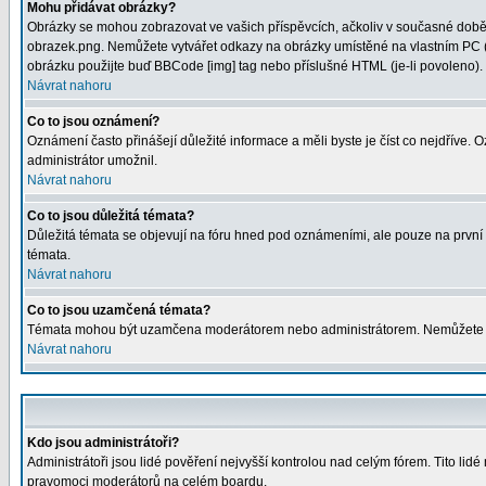
Mohu přidávat obrázky?
Obrázky se mohou zobrazovat ve vašich příspěvcích, ačkoliv v současné době 
obrazek.png. Nemůžete vytvářet odkazy na obrázky umístěné na vlastním PC (
obrázku použijte buď BBCode [img] tag nebo příslušné HTML (je-li povoleno).
Návrat nahoru
Co to jsou oznámení?
Oznámení často přinášejí důležité informace a měli byste je číst co nejdříve.
administrátor umožnil.
Návrat nahoru
Co to jsou důležitá témata?
Důležitá témata se objevují na fóru hned pod oznámeními, ale pouze na první st
témata.
Návrat nahoru
Co to jsou uzamčená témata?
Témata mohou být uzamčena moderátorem nebo administrátorem. Nemůžete od
Návrat nahoru
Kdo jsou administrátoři?
Administrátoři jsou lidé pověření nejvyšší kontrolou nad celým fórem. Tito li
pravomoci moderátorů na celém boardu.