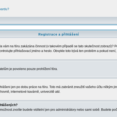
boardu?
Registrace a přihlášení
Byla vám na fóru zakázána činnost (v takovém případě se tato skutečnost zobrazí)? P
zkontrolujte přihlašovací jméno a heslo. Obvykle toto bývá ten problém a pokud není,
telům je povoleno pouze prohlížení fóra.
ihlášeni jen po dobu práce na fóru. Toto má zabránit zneužití vašeho účtu někým jiným
hovně, internetové kavárně, univerzitě atd.
řihlášených?
o možnost
zvolíte
budete viditelní jen pro administrátory nebo sami sobě. Budete počít