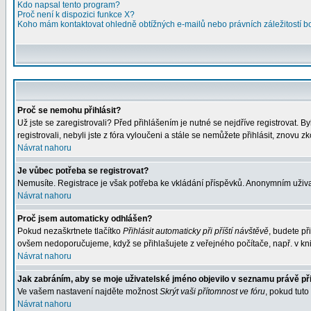
Kdo napsal tento program?
Proč není k dispozici funkce X?
Koho mám kontaktovat ohledně obtížných e-mailů nebo právních záležitostí 
Proč se nemohu přihlásit?
Už jste se zaregistrovali? Před přihlášením je nutné se nejdříve registrovat. 
registrovali, nebyli jste z fóra vyloučeni a stále se nemůžete přihlásit, znovu 
Návrat nahoru
Je vůbec potřeba se registrovat?
Nemusíte. Registrace je však potřeba ke vkládání příspěvků. Anonymním uživa
Návrat nahoru
Proč jsem automaticky odhlášen?
Pokud nezaškrtnete tlačítko
Přihlásit automaticky při příští návštěvě
, budete př
ovšem nedoporučujeme, když se přihlašujete z veřejného počítače, např. v kni
Návrat nahoru
Jak zabráním, aby se moje uživatelské jméno objevilo v seznamu právě p
Ve vašem nastavení najděte možnost
Skrýt vaši přítomnost ve fóru
, pokud tut
Návrat nahoru