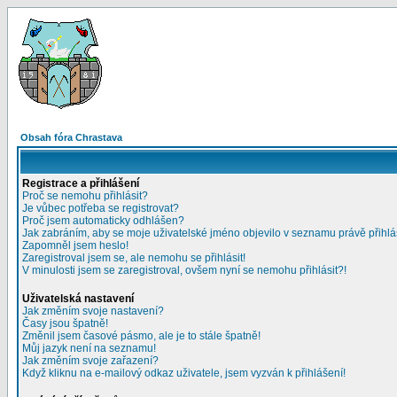
Obsah fóra Chrastava
Registrace a přihlášení
Proč se nemohu přihlásit?
Je vůbec potřeba se registrovat?
Proč jsem automaticky odhlášen?
Jak zabráním, aby se moje uživatelské jméno objevilo v seznamu právě přihl
Zapomněl jsem heslo!
Zaregistroval jsem se, ale nemohu se přihlásit!
V minulosti jsem se zaregistroval, ovšem nyní se nemohu přihlásit?!
Uživatelská nastavení
Jak změním svoje nastavení?
Časy jsou špatně!
Změnil jsem časové pásmo, ale je to stále špatně!
Můj jazyk není na seznamu!
Jak změním svoje zařazení?
Když kliknu na e-mailový odkaz uživatele, jsem vyzván k přihlášení!