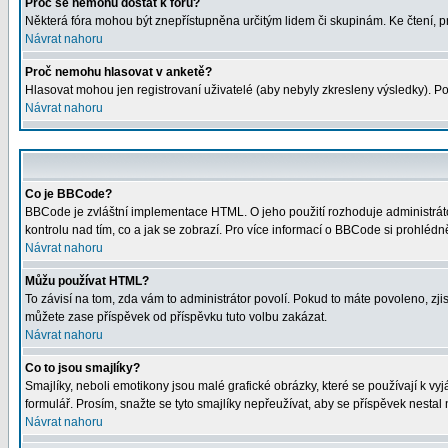
Proč se nemohu dostat k fóru?
Některá fóra mohou být znepřístupněna určitým lidem či skupinám. Ke čtení, proh
Návrat nahoru
Proč nemohu hlasovat v anketě?
Hlasovat mohou jen registrovaní uživatelé (aby nebyly zkresleny výsledky). Po
Návrat nahoru
Co je BBCode?
BBCode je zvláštní implementace HTML. O jeho použití rozhoduje administrátor
kontrolu nad tím, co a jak se zobrazí. Pro více informací o BBCode si prohléd
Návrat nahoru
Můžu používat HTML?
To závisí na tom, zda vám to administrátor povolí. Pokud to máte povoleno, zjist
můžete zase příspěvek od příspěvku tuto volbu zakázat.
Návrat nahoru
Co to jsou smajlíky?
Smajlíky, neboli emotikony jsou malé grafické obrázky, které se používají k 
formulář. Prosím, snažte se tyto smajlíky nepřeužívat, aby se příspěvek nesta
Návrat nahoru