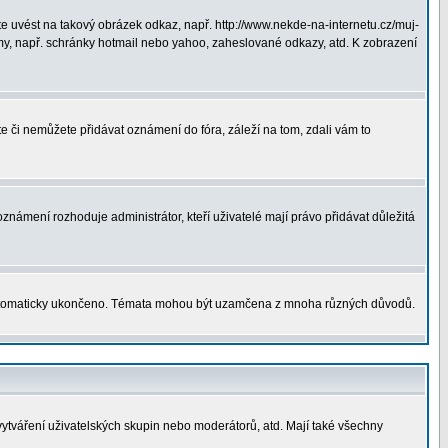
 uvést na takový obrázek odkaz, např. http://www.nekde-na-internetu.cz/muj-
y, např. schránky hotmail nebo yahoo, zaheslované odkazy, atd. K zobrazení
te či nemůžete přidávat oznámení do fóra, záleží na tom, zdali vám to
oznámení rozhoduje administrátor, kteří uživatelé mají právo přidávat důležitá
utomaticky ukončeno. Témata mohou být uzamčena z mnoha různých důvodů.
vytváření uživatelských skupin nebo moderátorů, atd. Mají také všechny