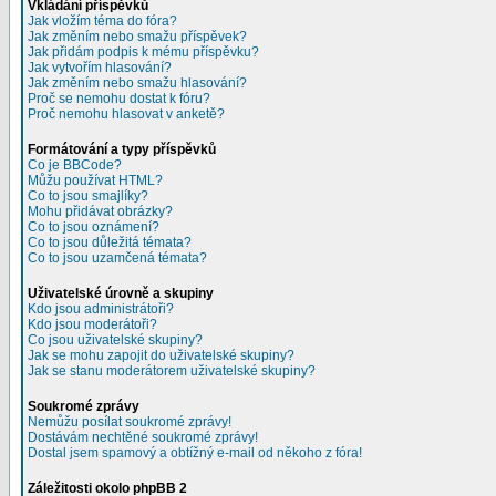
Vkládání příspěvků
Jak vložím téma do fóra?
Jak změním nebo smažu příspěvek?
Jak přidám podpis k mému příspěvku?
Jak vytvořím hlasování?
Jak změním nebo smažu hlasování?
Proč se nemohu dostat k fóru?
Proč nemohu hlasovat v anketě?
Formátování a typy příspěvků
Co je BBCode?
Můžu používat HTML?
Co to jsou smajlíky?
Mohu přidávat obrázky?
Co to jsou oznámení?
Co to jsou důležitá témata?
Co to jsou uzamčená témata?
Uživatelské úrovně a skupiny
Kdo jsou administrátoři?
Kdo jsou moderátoři?
Co jsou uživatelské skupiny?
Jak se mohu zapojit do uživatelské skupiny?
Jak se stanu moderátorem uživatelské skupiny?
Soukromé zprávy
Nemůžu posílat soukromé zprávy!
Dostávám nechtěné soukromé zprávy!
Dostal jsem spamový a obtížný e-mail od někoho z fóra!
Záležitosti okolo phpBB 2