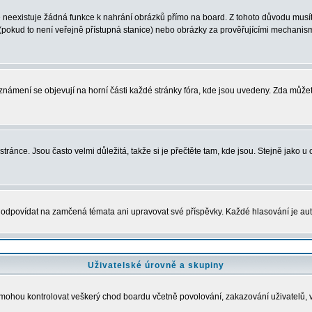
neexistuje žádná funkce k nahrání obrázků přímo na board. Z tohoto důvodu musíte
pokud to není veřejně přístupná stanice) nebo obrázky za prověřujícími mechanism
 Oznámení se objevují na horní části každé stránky fóra, kde jsou uvedeny. Zda může
ránce. Jsou často velmi důležitá, takže si je přečtěte tam, kde jsou. Stejně jako u 
povídat na zamčená témata ani upravovat své příspěvky. Každé hlasování je a
Uživatelské úrovně a skupiny
dé mohou kontrolovat veškerý chod boardu včetně povolování, zakazování uživatelů, 