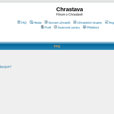
Chrastava
Fórum o Chrastavě
FAQ
Hledat
Seznam uživatelů
Uživatelské skupiny
Reg
Profil
Soukromé zprávy
Přihlášení
FAQ
ášených?