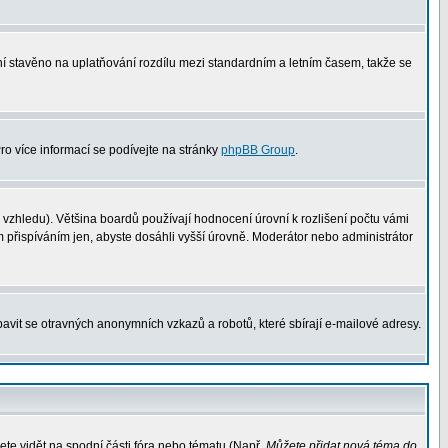
není stavěno na uplatňování rozdílu mezi standardním a letním časem, takže se
Pro více informací se podívejte na stránky
phpBB Group
.
vzhledu). Většina boardů používají hodnocení úrovní k rozlišení počtu vámi
m přispíváním jen, abyste dosáhli vyšší úrovně. Moderátor nebo administrátor
avit se otravných anonymních vzkazů a robotů, které sbírají e-mailové adresy.
ete vidět na spodní části fóra nebo tématu (Např.
Můžete přidat nová téma do