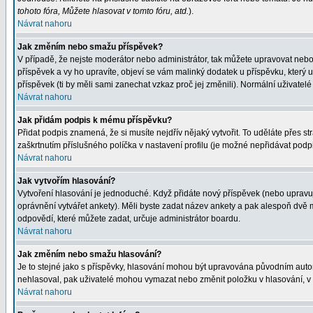
tohoto fóra, Můžete hlasovat v tomto fóru, atd.
).
Návrat nahoru
Jak změním nebo smažu příspěvek?
V případě, že nejste moderátor nebo administrátor, tak můžete upravovat nebo
příspěvek a vy ho upravíte, objeví se vám malinký dodatek u příspěvku, který 
příspěvek (ti by měli sami zanechat vzkaz proč jej změnili). Normální uživat
Návrat nahoru
Jak přidám podpis k mému příspěvku?
Přidat podpis znamená, že si musíte nejdřív nějaký vytvořit. To uděláte přes s
zaškrtnutím příslušného políčka v nastavení profilu (je možné nepřidávat pod
Návrat nahoru
Jak vytvořím hlasování?
Vytvoření hlasování je jednoduché. Když přidáte nový příspěvek (nebo upravuje
oprávnění vytvářet ankety). Měli byste zadat název ankety a pak alespoň dvě
odpovědí, které můžete zadat, určuje administrátor boardu.
Návrat nahoru
Jak změním nebo smažu hlasování?
Je to stejné jako s příspěvky, hlasování mohou být upravována původním auto
nehlasoval, pak uživatelé mohou vymazat nebo změnit položku v hlasování, v p
Návrat nahoru