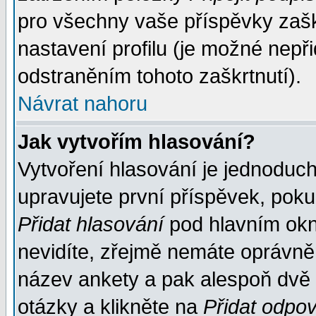
pro všechny vaše příspěvky zašk
nastavení profilu (je možné nep
odstraněním tohoto zaškrtnutí).
Návrat nahoru
Jak vytvořím hlasování?
Vytvoření hlasování je jednoduc
upravujete první příspěvek, pokud
Přidat hlasování
pod hlavním okn
nevidíte, zřejmě nemáte oprávněn
název ankety a pak alespoň dvě
otázky a klikněte na
Přidat odpo