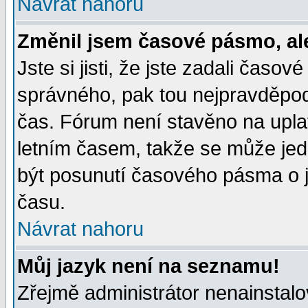
Návrat nahoru
Změnil jsem časové pásmo, ale 
Jste si jisti, že jste zadali časo
správného, pak tou nejpravděpodo
čas. Fórum není stavěno na upla
letním časem, takže se může jed
být posunutí časového pásma o j
času.
Návrat nahoru
Můj jazyk není na seznamu!
Zřejmě administrátor nenainstalov