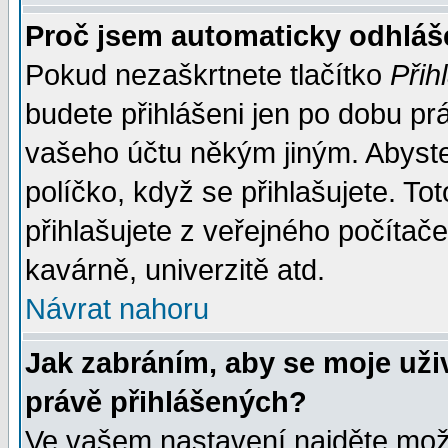
Proč jsem automaticky odhlá
Pokud nezaškrtnete tlačítko
Přih
budete přihlášeni jen po dobu prá
vašeho účtu někým jiným. Abyste z
políčko, když se přihlašujete. 
přihlašujete z veřejného počítače
kavárně, univerzitě atd.
Návrat nahoru
Jak zabráním, aby se moje uži
právě přihlášených?
Ve vašem nastavení najděte mo