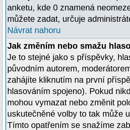
anketu, kde 0 znamená neomezen
můžete zadat, určuje administrát
Návrat nahoru
Jak změním nebo smažu hlas
Je to stejné jako s příspěvky, 
původním autorem, moderátorem
zahájíte kliknutím na první přísp
hlasováním spojeno). Pokud nikd
mohou vymazat nebo změnit polož
uskutečněné volby to tak může uč
Tímto opatřením se snažíme zabr