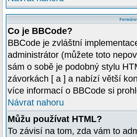
Formátov
Co je BBCode?
BBCode je zvláštní implementac
administrátor (můžete toto nepov
sám o sobě je podobný stylu HTM
závorkách [ a ] a nabízí větší kon
více informací o BBCode si proh
Návrat nahoru
Můžu používat HTML?
To závisí na tom, zda vám to adm