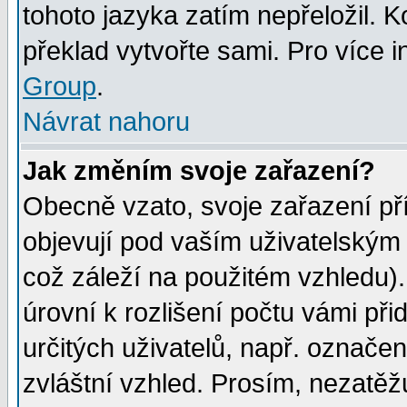
tohoto jazyka zatím nepřeložil. K
překlad vytvořte sami. Pro více 
Group
.
Návrat nahoru
Jak změním svoje zařazení?
Obecně vzato, svoje zařazení p
objevují pod vaším uživatelským
což záleží na použitém vzhledu)
úrovní k rozlišení počtu vámi při
určitých uživatelů, např. označe
zvláštní vzhled. Prosím, nezatěž