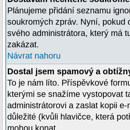
Plánujeme přidání seznamu ignor
soukromých zpráv. Nyní, pokud d
svého administrátora, který má t
zakázat.
Návrat nahoru
Dostal jsem spamový a obtížný
To je nám líto. Příspěvkové for
kterými se snažíme vystopovat t
administrátorovi a zaslat kopii e-m
důležité (kvůli hlavičce, která p
mohou konat.