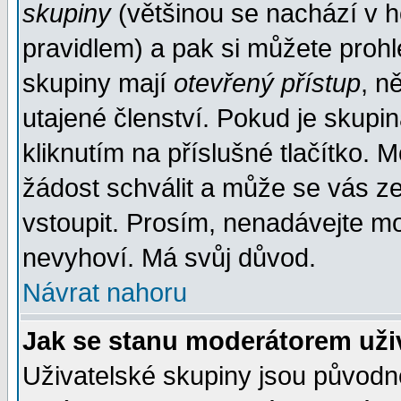
skupiny
(většinou se nachází v ho
pravidlem) a pak si můžete proh
skupiny mají
otevřený přístup
, n
utajené členství. Pokud je skupi
kliknutím na příslušné tlačítko. 
žádost schválit a může se vás z
vstoupit. Prosím, nenadávejte mo
nevyhoví. Má svůj důvod.
Návrat nahoru
Jak se stanu moderátorem uži
Uživatelské skupiny jsou původ