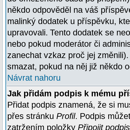
někdo odpověděl na váš příspěve
malinký dodatek u příspěvku, kter
upravovali. Tento dodatek se ne
nebo pokud moderátor či administ
zanechat vzkaz proč jej změnili
smazat, pokud na něj již někdo 
Návrat nahoru
Jak přidám podpis k mému př
Přidat podpis znamená, že si musí
přes stránku
Profil
. Podpis může
zatržením položky
Připojit podpis