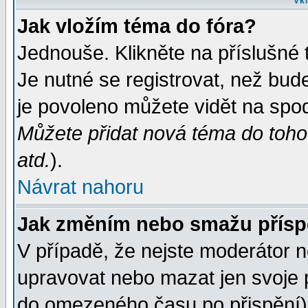
Vkl
Jak vložím téma do fóra?
Jednouše. Klikněte na příslušné 
Je nutné se registrovat, než bud
je povoleno můžete vidět na spod
Můžete přidat nová téma do tohot
atd.
).
Návrat nahoru
Jak změním nebo smažu přís
V případě, že nejste moderátor n
upravovat nebo mazat jen svoje 
do omezeného času po přispění) 