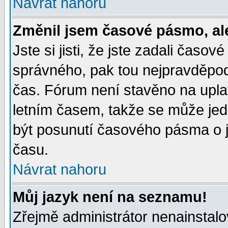
Návrat nahoru
Změnil jsem časové pásmo, ale 
Jste si jisti, že jste zadali časo
správného, pak tou nejpravděpodo
čas. Fórum není stavěno na upla
letním časem, takže se může jed
být posunutí časového pásma o j
času.
Návrat nahoru
Můj jazyk není na seznamu!
Zřejmě administrátor nenainstalov