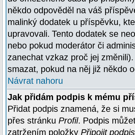
někdo odpověděl na váš příspěve
malinký dodatek u příspěvku, kter
upravovali. Tento dodatek se ne
nebo pokud moderátor či administ
zanechat vzkaz proč jej změnili
smazat, pokud na něj již někdo 
Návrat nahoru
Jak přidám podpis k mému př
Přidat podpis znamená, že si musí
přes stránku
Profil
. Podpis může
zatržením položky
Připojit podpis