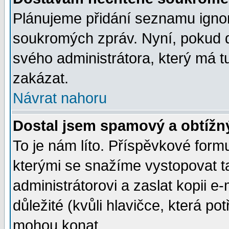
Plánujeme přidání seznamu ignor
soukromých zpráv. Nyní, pokud d
svého administrátora, který má t
zakázat.
Návrat nahoru
Dostal jsem spamový a obtížný
To je nám líto. Příspěvkové for
kterými se snažíme vystopovat t
administrátorovi a zaslat kopii e-m
důležité (kvůli hlavičce, která p
mohou konat.