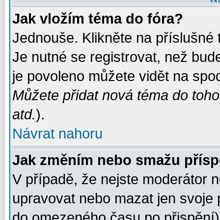
Vkl
Jak vložím téma do fóra?
Jednouše. Klikněte na příslušné 
Je nutné se registrovat, než bud
je povoleno můžete vidět na spod
Můžete přidat nová téma do tohot
atd.
).
Návrat nahoru
Jak změním nebo smažu přís
V případě, že nejste moderátor n
upravovat nebo mazat jen svoje 
do omezeného času po přispění) 