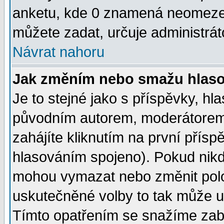
anketu, kde 0 znamená neomezen
můžete zadat, určuje administrát
Návrat nahoru
Jak změním nebo smažu hlas
Je to stejné jako s příspěvky, 
původním autorem, moderátorem
zahájíte kliknutím na první přísp
hlasováním spojeno). Pokud nikd
mohou vymazat nebo změnit polož
uskutečněné volby to tak může uč
Tímto opatřením se snažíme zabr