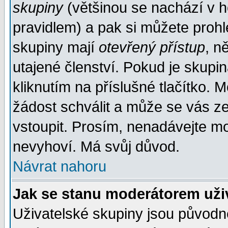
skupiny
(většinou se nachází v ho
pravidlem) a pak si můžete proh
skupiny mají
otevřený přístup
, n
utajené členství. Pokud je skupi
kliknutím na příslušné tlačítko. 
žádost schválit a může se vás z
vstoupit. Prosím, nenadávejte mo
nevyhoví. Má svůj důvod.
Návrat nahoru
Jak se stanu moderátorem uži
Uživatelské skupiny jsou původ