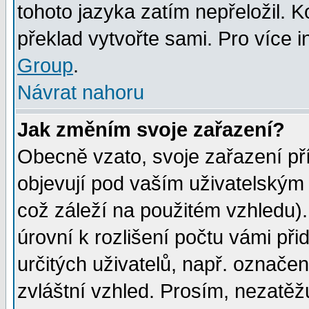
tohoto jazyka zatím nepřeložil. K
překlad vytvořte sami. Pro více 
Group
.
Návrat nahoru
Jak změním svoje zařazení?
Obecně vzato, svoje zařazení p
objevují pod vaším uživatelským
což záleží na použitém vzhledu)
úrovní k rozlišení počtu vámi při
určitých uživatelů, např. označe
zvláštní vzhled. Prosím, nezatěž