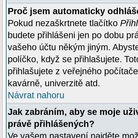
Proč jsem automaticky odhlá
Pokud nezaškrtnete tlačítko
Přih
budete přihlášeni jen po dobu prá
vašeho účtu někým jiným. Abyste z
políčko, když se přihlašujete. 
přihlašujete z veřejného počítače
kavárně, univerzitě atd.
Návrat nahoru
Jak zabráním, aby se moje uži
právě přihlášených?
Ve vašem nastavení najděte mo