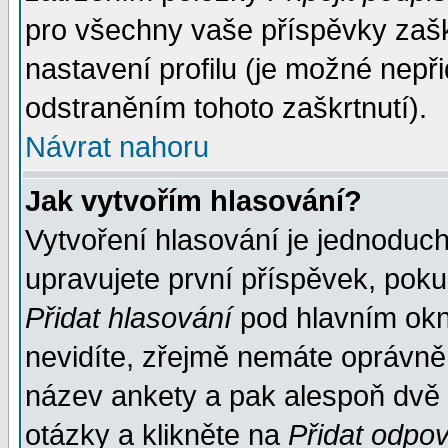
pro všechny vaše příspěvky zašk
nastavení profilu (je možné nep
odstraněním tohoto zaškrtnutí).
Návrat nahoru
Jak vytvořím hlasování?
Vytvoření hlasování je jednoduc
upravujete první příspěvek, pokud
Přidat hlasování
pod hlavním okn
nevidíte, zřejmě nemáte oprávněn
název ankety a pak alespoň dvě
otázky a klikněte na
Přidat odpo