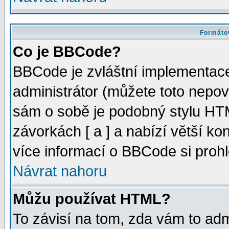
Formátov
Co je BBCode?
BBCode je zvláštní implementac
administrátor (můžete toto nepov
sám o sobě je podobný stylu HTM
závorkách [ a ] a nabízí větší kon
více informací o BBCode si proh
Návrat nahoru
Můžu používat HTML?
To závisí na tom, zda vám to adm