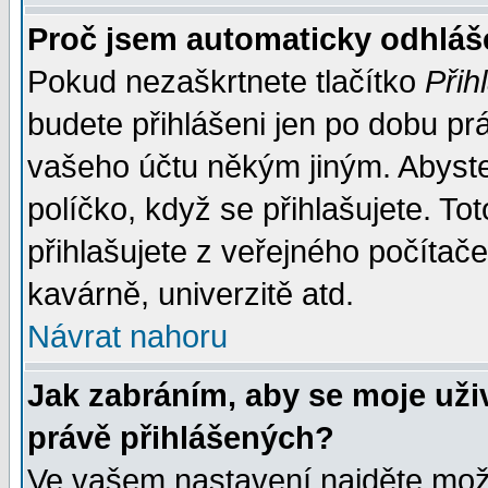
Proč jsem automaticky odhlá
Pokud nezaškrtnete tlačítko
Přih
budete přihlášeni jen po dobu prá
vašeho účtu někým jiným. Abyste z
políčko, když se přihlašujete. 
přihlašujete z veřejného počítače
kavárně, univerzitě atd.
Návrat nahoru
Jak zabráním, aby se moje uži
právě přihlášených?
Ve vašem nastavení najděte mo