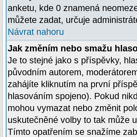
anketu, kde 0 znamená neomezen
můžete zadat, určuje administrát
Návrat nahoru
Jak změním nebo smažu hlas
Je to stejné jako s příspěvky, 
původním autorem, moderátorem
zahájíte kliknutím na první přísp
hlasováním spojeno). Pokud nikd
mohou vymazat nebo změnit polož
uskutečněné volby to tak může uč
Tímto opatřením se snažíme zabr