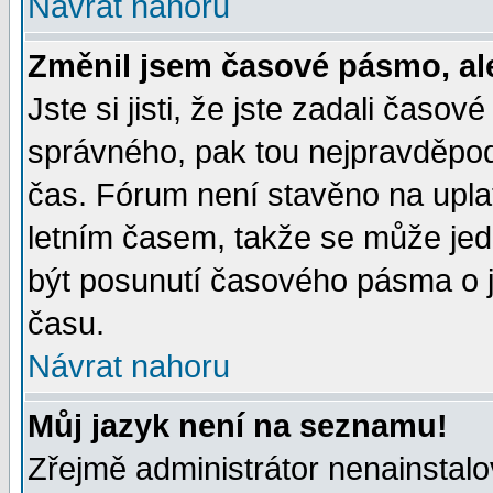
Návrat nahoru
Změnil jsem časové pásmo, ale 
Jste si jisti, že jste zadali časo
správného, pak tou nejpravděpodo
čas. Fórum není stavěno na upla
letním časem, takže se může jed
být posunutí časového pásma o j
času.
Návrat nahoru
Můj jazyk není na seznamu!
Zřejmě administrátor nenainstalov