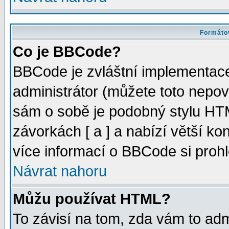
Formátov
Co je BBCode?
BBCode je zvláštní implementac
administrátor (můžete toto nepov
sám o sobě je podobný stylu HTM
závorkách [ a ] a nabízí větší kon
více informací o BBCode si proh
Návrat nahoru
Můžu používat HTML?
To závisí na tom, zda vám to adm