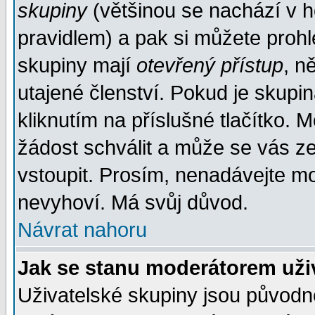
skupiny
(většinou se nachází v ho
pravidlem) a pak si můžete proh
skupiny mají
otevřený přístup
, n
utajené členství. Pokud je skupi
kliknutím na příslušné tlačítko. 
žádost schválit a může se vás z
vstoupit. Prosím, nenadávejte mo
nevyhoví. Má svůj důvod.
Návrat nahoru
Jak se stanu moderátorem uži
Uživatelské skupiny jsou původ