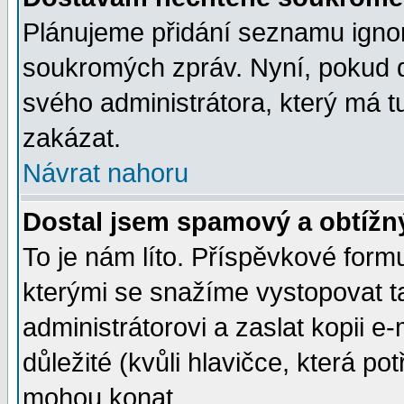
Plánujeme přidání seznamu ignor
soukromých zpráv. Nyní, pokud d
svého administrátora, který má t
zakázat.
Návrat nahoru
Dostal jsem spamový a obtížný
To je nám líto. Příspěvkové for
kterými se snažíme vystopovat t
administrátorovi a zaslat kopii e-m
důležité (kvůli hlavičce, která p
mohou konat.