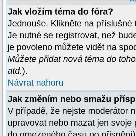
Vkl
Jak vložím téma do fóra?
Jednouše. Klikněte na příslušné 
Je nutné se registrovat, než bud
je povoleno můžete vidět na spod
Můžete přidat nová téma do tohot
atd.
).
Návrat nahoru
Jak změním nebo smažu přís
V případě, že nejste moderátor n
upravovat nebo mazat jen svoje 
do omezeného času po přispění) 