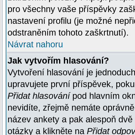
pro všechny vaše příspěvky zašk
nastavení profilu (je možné nep
odstraněním tohoto zaškrtnutí).
Návrat nahoru
Jak vytvořím hlasování?
Vytvoření hlasování je jednoduc
upravujete první příspěvek, pokud
Přidat hlasování
pod hlavním okn
nevidíte, zřejmě nemáte oprávněn
název ankety a pak alespoň dvě
otázky a klikněte na
Přidat odpo