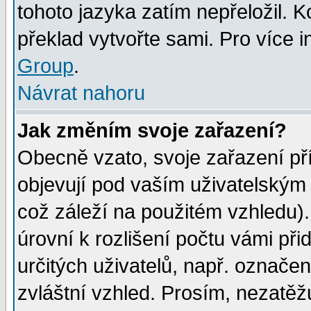
tohoto jazyka zatím nepřeložil. K
překlad vytvořte sami. Pro více 
Group
.
Návrat nahoru
Jak změním svoje zařazení?
Obecně vzato, svoje zařazení p
objevují pod vaším uživatelským
což záleží na použitém vzhledu)
úrovní k rozlišení počtu vámi při
určitých uživatelů, např. označe
zvláštní vzhled. Prosím, nezatěž