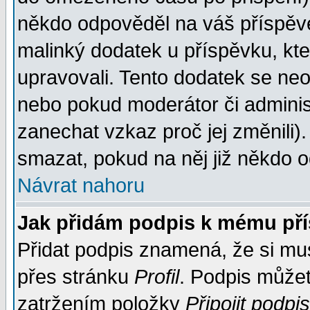
někdo odpověděl na váš příspěve
malinký dodatek u příspěvku, kter
upravovali. Tento dodatek se ne
nebo pokud moderátor či administ
zanechat vzkaz proč jej změnili
smazat, pokud na něj již někdo 
Návrat nahoru
Jak přidám podpis k mému př
Přidat podpis znamená, že si musí
přes stránku
Profil
. Podpis může
zatržením položky
Připojit podpis