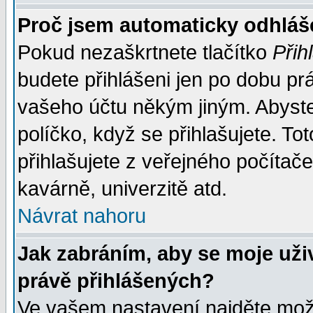
Proč jsem automaticky odhlá
Pokud nezaškrtnete tlačítko
Přih
budete přihlášeni jen po dobu prá
vašeho účtu někým jiným. Abyste z
políčko, když se přihlašujete. 
přihlašujete z veřejného počítače
kavárně, univerzitě atd.
Návrat nahoru
Jak zabráním, aby se moje uži
právě přihlášených?
Ve vašem nastavení najděte mo