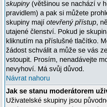
skupiny
(většinou se nachází v ho
pravidlem) a pak si můžete proh
skupiny mají
otevřený přístup
, n
utajené členství. Pokud je skupi
kliknutím na příslušné tlačítko. 
žádost schválit a může se vás z
vstoupit. Prosím, nenadávejte mo
nevyhoví. Má svůj důvod.
Návrat nahoru
Jak se stanu moderátorem uži
Uživatelské skupiny jsou původ