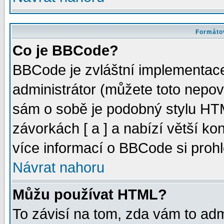
Formátov
Co je BBCode?
BBCode je zvláštní implementac
administrátor (můžete toto nepov
sám o sobě je podobný stylu HTM
závorkách [ a ] a nabízí větší kon
více informací o BBCode si proh
Návrat nahoru
Můžu používat HTML?
To závisí na tom, zda vám to adm