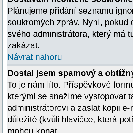
Plánujeme přidání seznamu ignor
soukromých zpráv. Nyní, pokud d
svého administrátora, který má t
zakázat.
Návrat nahoru
Dostal jsem spamový a obtížný
To je nám líto. Příspěvkové for
kterými se snažíme vystopovat t
administrátorovi a zaslat kopii e-m
důležité (kvůli hlavičce, která p
mohou konat.