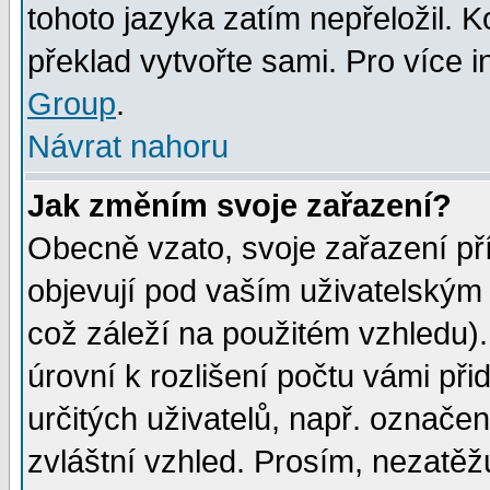
tohoto jazyka zatím nepřeložil. K
překlad vytvořte sami. Pro více 
Group
.
Návrat nahoru
Jak změním svoje zařazení?
Obecně vzato, svoje zařazení p
objevují pod vaším uživatelským
což záleží na použitém vzhledu)
úrovní k rozlišení počtu vámi při
určitých uživatelů, např. označe
zvláštní vzhled. Prosím, nezatěž