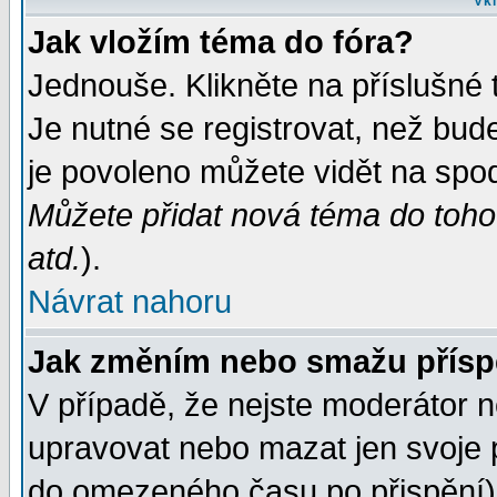
Vkl
Jak vložím téma do fóra?
Jednouše. Klikněte na příslušné 
Je nutné se registrovat, než bud
je povoleno můžete vidět na spod
Můžete přidat nová téma do tohot
atd.
).
Návrat nahoru
Jak změním nebo smažu přís
V případě, že nejste moderátor n
upravovat nebo mazat jen svoje 
do omezeného času po přispění) 