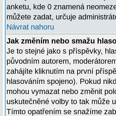
anketu, kde 0 znamená neomezen
můžete zadat, určuje administrát
Návrat nahoru
Jak změním nebo smažu hlas
Je to stejné jako s příspěvky, 
původním autorem, moderátorem
zahájíte kliknutím na první přísp
hlasováním spojeno). Pokud nikd
mohou vymazat nebo změnit polož
uskutečněné volby to tak může uč
Tímto opatřením se snažíme zabr