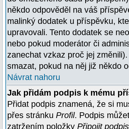
někdo odpověděl na váš příspěve
malinký dodatek u příspěvku, kter
upravovali. Tento dodatek se ne
nebo pokud moderátor či administ
zanechat vzkaz proč jej změnili
smazat, pokud na něj již někdo 
Návrat nahoru
Jak přidám podpis k mému př
Přidat podpis znamená, že si musí
přes stránku
Profil
. Podpis může
zatržením položky
Připojit podpis