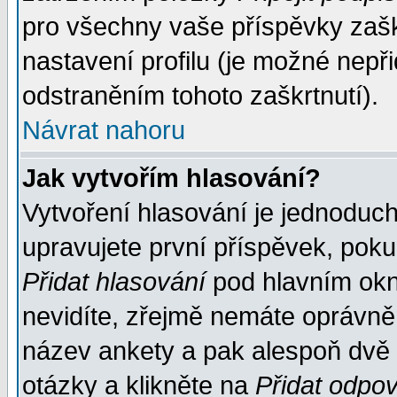
pro všechny vaše příspěvky zašk
nastavení profilu (je možné nep
odstraněním tohoto zaškrtnutí).
Návrat nahoru
Jak vytvořím hlasování?
Vytvoření hlasování je jednoduc
upravujete první příspěvek, pokud
Přidat hlasování
pod hlavním okn
nevidíte, zřejmě nemáte oprávněn
název ankety a pak alespoň dvě
otázky a klikněte na
Přidat odpo