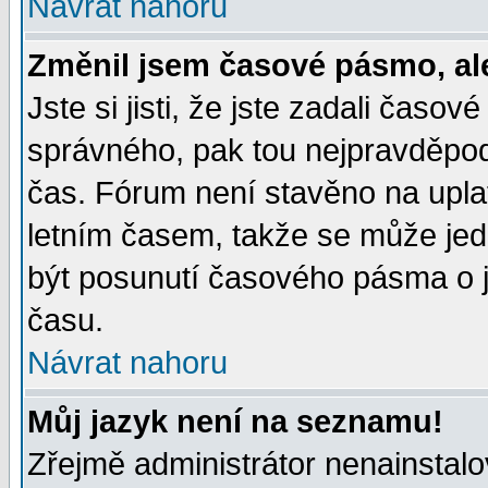
Návrat nahoru
Změnil jsem časové pásmo, ale 
Jste si jisti, že jste zadali časo
správného, pak tou nejpravděpodo
čas. Fórum není stavěno na upla
letním časem, takže se může jed
být posunutí časového pásma o j
času.
Návrat nahoru
Můj jazyk není na seznamu!
Zřejmě administrátor nenainstalov