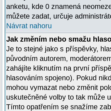
anketu, kde 0 znamená neomezen
můžete zadat, určuje administrát
Návrat nahoru
Jak změním nebo smažu hlas
Je to stejné jako s příspěvky, 
původním autorem, moderátorem
zahájíte kliknutím na první přísp
hlasováním spojeno). Pokud nikd
mohou vymazat nebo změnit polož
uskutečněné volby to tak může uč
Tímto opatřením se snažíme zabr