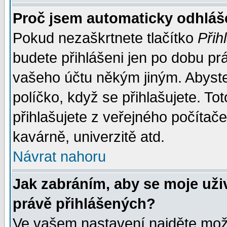
Proč jsem automaticky odhlá
Pokud nezaškrtnete tlačítko
Přih
budete přihlášeni jen po dobu prá
vašeho účtu někým jiným. Abyste z
políčko, když se přihlašujete. 
přihlašujete z veřejného počítače
kavárně, univerzitě atd.
Návrat nahoru
Jak zabráním, aby se moje uži
právě přihlášených?
Ve vašem nastavení najděte mo