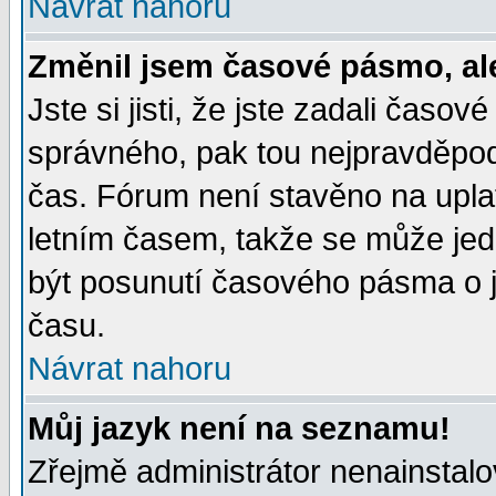
Návrat nahoru
Změnil jsem časové pásmo, ale 
Jste si jisti, že jste zadali časo
správného, pak tou nejpravděpodo
čas. Fórum není stavěno na upla
letním časem, takže se může jed
být posunutí časového pásma o j
času.
Návrat nahoru
Můj jazyk není na seznamu!
Zřejmě administrátor nenainstalov