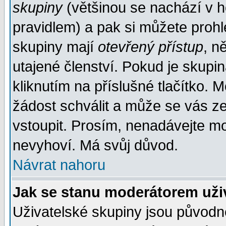
skupiny
(většinou se nachází v ho
pravidlem) a pak si můžete proh
skupiny mají
otevřený přístup
, n
utajené členství. Pokud je skupi
kliknutím na příslušné tlačítko. 
žádost schválit a může se vás z
vstoupit. Prosím, nenadávejte mo
nevyhoví. Má svůj důvod.
Návrat nahoru
Jak se stanu moderátorem uži
Uživatelské skupiny jsou původ