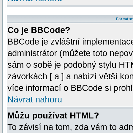
Formátov
Co je BBCode?
BBCode je zvláštní implementac
administrátor (můžete toto nepov
sám o sobě je podobný stylu HTM
závorkách [ a ] a nabízí větší kon
více informací o BBCode si proh
Návrat nahoru
Můžu používat HTML?
To závisí na tom, zda vám to adm