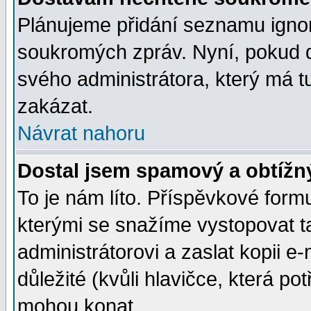
Plánujeme přidání seznamu ignor
soukromých zpráv. Nyní, pokud d
svého administrátora, který má t
zakázat.
Návrat nahoru
Dostal jsem spamový a obtížný
To je nám líto. Příspěvkové for
kterými se snažíme vystopovat t
administrátorovi a zaslat kopii e-m
důležité (kvůli hlavičce, která p
mohou konat.