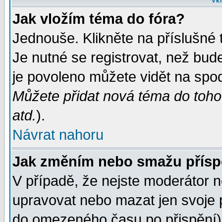
Vkl
Jak vložím téma do fóra?
Jednouše. Klikněte na příslušné 
Je nutné se registrovat, než bud
je povoleno můžete vidět na spod
Můžete přidat nová téma do tohot
atd.
).
Návrat nahoru
Jak změním nebo smažu přís
V případě, že nejste moderátor n
upravovat nebo mazat jen svoje 
do omezeného času po přispění) 