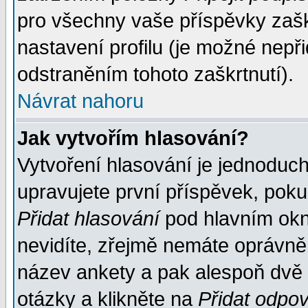
pro všechny vaše příspěvky zašk
nastavení profilu (je možné nep
odstraněním tohoto zaškrtnutí).
Návrat nahoru
Jak vytvořím hlasování?
Vytvoření hlasování je jednoduc
upravujete první příspěvek, pokud
Přidat hlasování
pod hlavním okn
nevidíte, zřejmě nemáte oprávněn
název ankety a pak alespoň dvě
otázky a klikněte na
Přidat odpo