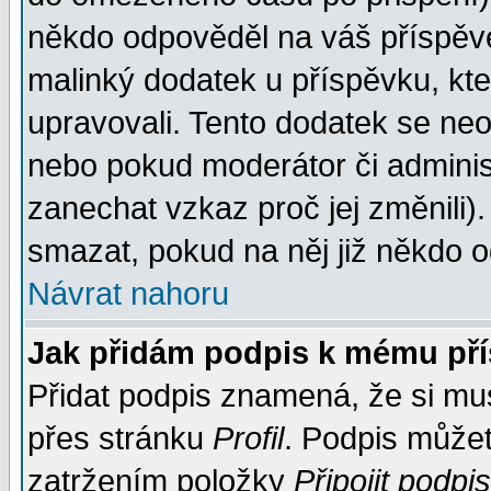
někdo odpověděl na váš příspěve
malinký dodatek u příspěvku, kter
upravovali. Tento dodatek se ne
nebo pokud moderátor či administ
zanechat vzkaz proč jej změnili
smazat, pokud na něj již někdo 
Návrat nahoru
Jak přidám podpis k mému př
Přidat podpis znamená, že si musí
přes stránku
Profil
. Podpis může
zatržením položky
Připojit podpis