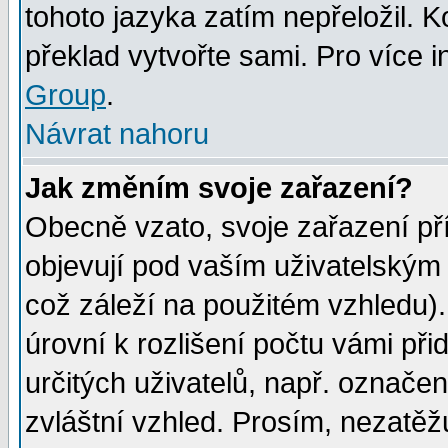
tohoto jazyka zatím nepřeložil. K
překlad vytvořte sami. Pro více 
Group
.
Návrat nahoru
Jak změním svoje zařazení?
Obecně vzato, svoje zařazení p
objevují pod vaším uživatelským
což záleží na použitém vzhledu)
úrovní k rozlišení počtu vámi při
určitých uživatelů, např. označe
zvláštní vzhled. Prosím, nezatěž