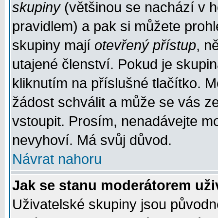
skupiny
(většinou se nachází v ho
pravidlem) a pak si můžete proh
skupiny mají
otevřený přístup
, n
utajené členství. Pokud je skupi
kliknutím na příslušné tlačítko. 
žádost schválit a může se vás z
vstoupit. Prosím, nenadávejte mo
nevyhoví. Má svůj důvod.
Návrat nahoru
Jak se stanu moderátorem uži
Uživatelské skupiny jsou původ