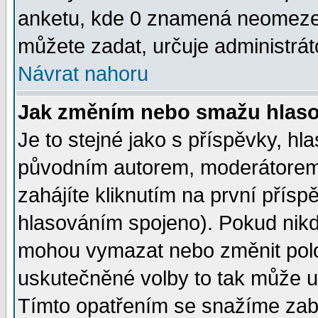
anketu, kde 0 znamená neomezen
můžete zadat, určuje administrát
Návrat nahoru
Jak změním nebo smažu hlas
Je to stejné jako s příspěvky, 
původním autorem, moderátorem
zahájíte kliknutím na první přísp
hlasováním spojeno). Pokud nikd
mohou vymazat nebo změnit polož
uskutečněné volby to tak může uč
Tímto opatřením se snažíme zabr