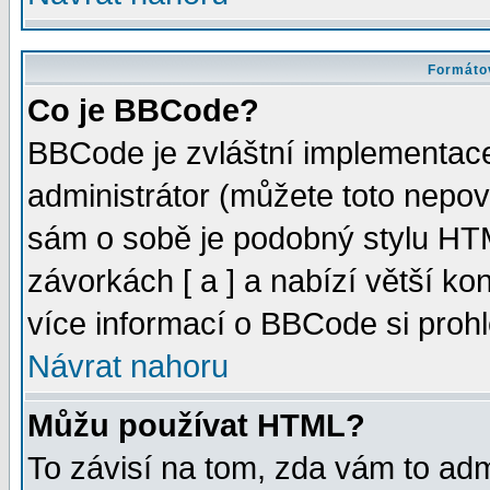
Formátov
Co je BBCode?
BBCode je zvláštní implementac
administrátor (můžete toto nepov
sám o sobě je podobný stylu HTM
závorkách [ a ] a nabízí větší kon
více informací o BBCode si proh
Návrat nahoru
Můžu používat HTML?
To závisí na tom, zda vám to adm