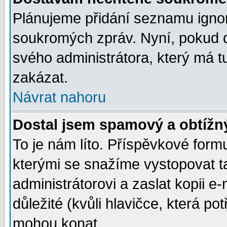
Plánujeme přidání seznamu ignor
soukromých zpráv. Nyní, pokud d
svého administrátora, který má t
zakázat.
Návrat nahoru
Dostal jsem spamový a obtížný
To je nám líto. Příspěvkové for
kterými se snažíme vystopovat t
administrátorovi a zaslat kopii e-m
důležité (kvůli hlavičce, která p
mohou konat.