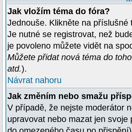
Vkl
Jak vložím téma do fóra?
Jednouše. Klikněte na příslušné 
Je nutné se registrovat, než bud
je povoleno můžete vidět na spod
Můžete přidat nová téma do tohot
atd.
).
Návrat nahoru
Jak změním nebo smažu přís
V případě, že nejste moderátor n
upravovat nebo mazat jen svoje 
do omezeného času po přispění) 