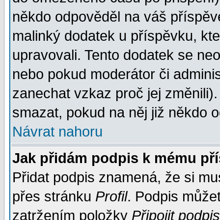
někdo odpověděl na váš příspěve
malinký dodatek u příspěvku, kter
upravovali. Tento dodatek se ne
nebo pokud moderátor či administ
zanechat vzkaz proč jej změnili
smazat, pokud na něj již někdo 
Návrat nahoru
Jak přidám podpis k mému př
Přidat podpis znamená, že si musí
přes stránku
Profil
. Podpis může
zatržením položky
Připojit podpis