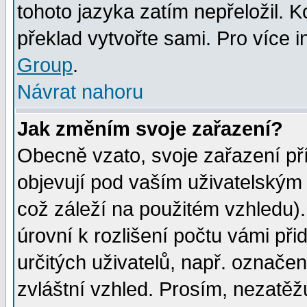
tohoto jazyka zatím nepřeložil. K
překlad vytvořte sami. Pro více 
Group
.
Návrat nahoru
Jak změním svoje zařazení?
Obecně vzato, svoje zařazení p
objevují pod vaším uživatelským
což záleží na použitém vzhledu)
úrovní k rozlišení počtu vámi při
určitých uživatelů, např. označe
zvláštní vzhled. Prosím, nezatěž