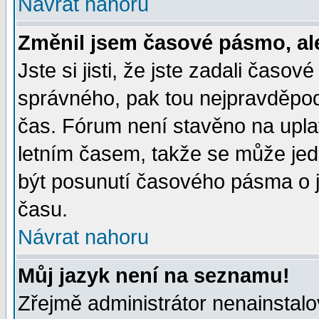
Návrat nahoru
Změnil jsem časové pásmo, ale 
Jste si jisti, že jste zadali časo
správného, pak tou nejpravděpodo
čas. Fórum není stavěno na upla
letním časem, takže se může jed
být posunutí časového pásma o j
času.
Návrat nahoru
Můj jazyk není na seznamu!
Zřejmě administrátor nenainstalov