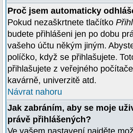
Proč jsem automaticky odhlá
Pokud nezaškrtnete tlačítko
Přih
budete přihlášeni jen po dobu prá
vašeho účtu někým jiným. Abyste z
políčko, když se přihlašujete. 
přihlašujete z veřejného počítače
kavárně, univerzitě atd.
Návrat nahoru
Jak zabráním, aby se moje uži
právě přihlášených?
Ve vašem nastavení najděte mo