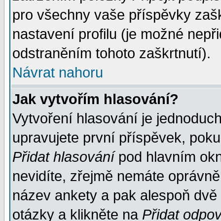
pro všechny vaše příspěvky zašk
nastavení profilu (je možné nep
odstraněním tohoto zaškrtnutí).
Návrat nahoru
Jak vytvořím hlasování?
Vytvoření hlasování je jednoduc
upravujete první příspěvek, pokud
Přidat hlasování
pod hlavním okn
nevidíte, zřejmě nemáte oprávněn
název ankety a pak alespoň dvě
otázky a klikněte na
Přidat odpo