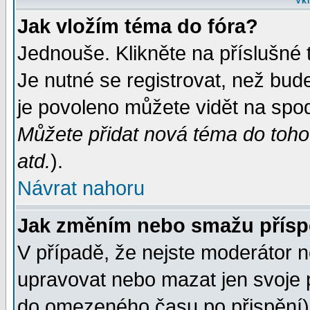
Vkl
Jak vložím téma do fóra?
Jednouše. Klikněte na příslušné 
Je nutné se registrovat, než bud
je povoleno můžete vidět na spod
Můžete přidat nová téma do tohot
atd.
).
Návrat nahoru
Jak změním nebo smažu přís
V případě, že nejste moderátor n
upravovat nebo mazat jen svoje 
do omezeného času po přispění) 