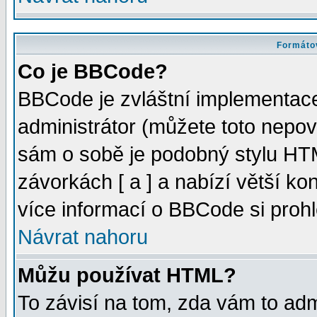
Formátov
Co je BBCode?
BBCode je zvláštní implementac
administrátor (můžete toto nepov
sám o sobě je podobný stylu HTM
závorkách [ a ] a nabízí větší kon
více informací o BBCode si proh
Návrat nahoru
Můžu používat HTML?
To závisí na tom, zda vám to adm