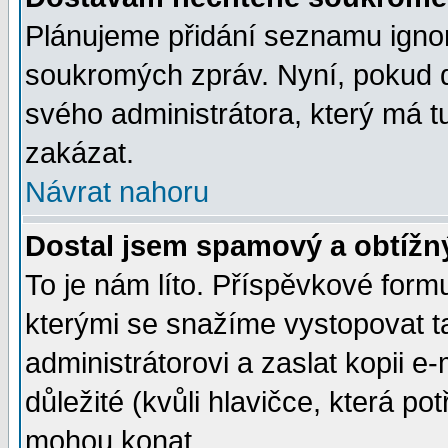
Plánujeme přidání seznamu ignor
soukromých zpráv. Nyní, pokud d
svého administrátora, který má t
zakázat.
Návrat nahoru
Dostal jsem spamový a obtížný
To je nám líto. Příspěvkové for
kterými se snažíme vystopovat t
administrátorovi a zaslat kopii e-m
důležité (kvůli hlavičce, která p
mohou konat.