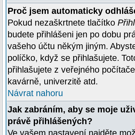
Proč jsem automaticky odhlá
Pokud nezaškrtnete tlačítko
Přih
budete přihlášeni jen po dobu prá
vašeho účtu někým jiným. Abyste z
políčko, když se přihlašujete. 
přihlašujete z veřejného počítače
kavárně, univerzitě atd.
Návrat nahoru
Jak zabráním, aby se moje uži
právě přihlášených?
Ve vašem nastavení najděte mo