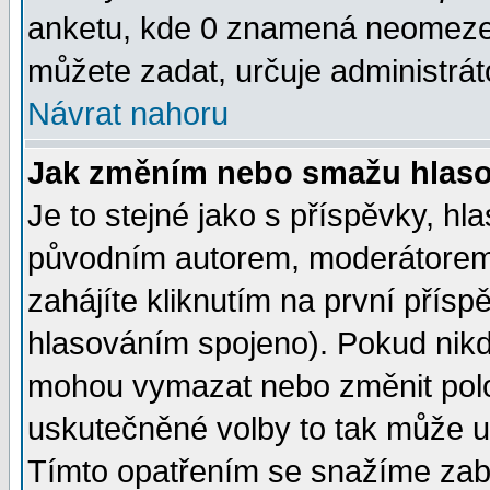
anketu, kde 0 znamená neomezen
můžete zadat, určuje administrát
Návrat nahoru
Jak změním nebo smažu hlas
Je to stejné jako s příspěvky, 
původním autorem, moderátorem
zahájíte kliknutím na první přísp
hlasováním spojeno). Pokud nikd
mohou vymazat nebo změnit polož
uskutečněné volby to tak může uč
Tímto opatřením se snažíme zabr