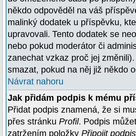
někdo odpověděl na váš příspěve
malinký dodatek u příspěvku, kter
upravovali. Tento dodatek se ne
nebo pokud moderátor či administ
zanechat vzkaz proč jej změnili
smazat, pokud na něj již někdo 
Návrat nahoru
Jak přidám podpis k mému př
Přidat podpis znamená, že si musí
přes stránku
Profil
. Podpis může
zatržením položky
Připojit podpis