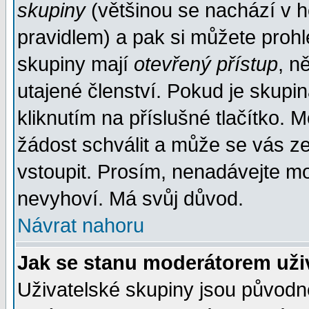
skupiny
(většinou se nachází v ho
pravidlem) a pak si můžete proh
skupiny mají
otevřený přístup
, n
utajené členství. Pokud je skupi
kliknutím na příslušné tlačítko. 
žádost schválit a může se vás z
vstoupit. Prosím, nenadávejte mo
nevyhoví. Má svůj důvod.
Návrat nahoru
Jak se stanu moderátorem uži
Uživatelské skupiny jsou původ