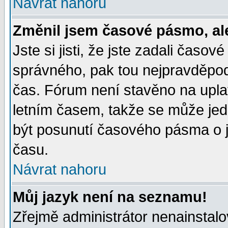
Návrat nahoru
Změnil jsem časové pásmo, ale 
Jste si jisti, že jste zadali časo
správného, pak tou nejpravděpodo
čas. Fórum není stavěno na upla
letním časem, takže se může jed
být posunutí časového pásma o j
času.
Návrat nahoru
Můj jazyk není na seznamu!
Zřejmě administrátor nenainstalov