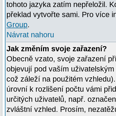
tohoto jazyka zatím nepřeložil. K
překlad vytvořte sami. Pro více 
Group
.
Návrat nahoru
Jak změním svoje zařazení?
Obecně vzato, svoje zařazení p
objevují pod vaším uživatelským
což záleží na použitém vzhledu)
úrovní k rozlišení počtu vámi při
určitých uživatelů, např. označe
zvláštní vzhled. Prosím, nezatěž