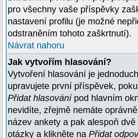
pro všechny vaše příspěvky zašk
nastavení profilu (je možné nep
odstraněním tohoto zaškrtnutí).
Návrat nahoru
Jak vytvořím hlasování?
Vytvoření hlasování je jednoduc
upravujete první příspěvek, pokud
Přidat hlasování
pod hlavním okn
nevidíte, zřejmě nemáte oprávněn
název ankety a pak alespoň dvě
otázky a klikněte na
Přidat odpo