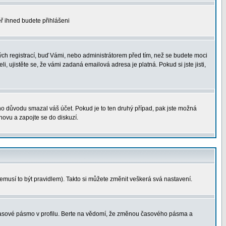
měř ihned budete přihlášeni
ých registrací, buď Vámi, nebo administrátorem před tím, než se budete moci
i, ujistěte se, že vámi zadaná emailová adresa je platná. Pokud si jste jisti,
ého důvodu smazal váš účet. Pokud je to ten druhý případ, pak jste možná
znovu a zapojte se do diskuzí.
nemusí to být pravidlem). Takto si můžete změnit veškerá svá nastavení.
 časové pásmo v profilu. Berte na vědomí, že změnou časového pásma a