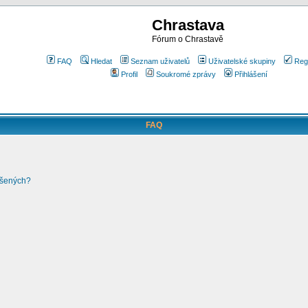
Chrastava
Fórum o Chrastavě
FAQ
Hledat
Seznam uživatelů
Uživatelské skupiny
Reg
Profil
Soukromé zprávy
Přihlášení
FAQ
ášených?