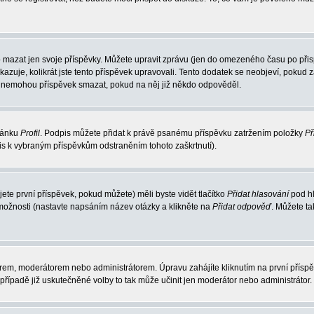
 mazat jen svoje příspěvky. Můžete upravit zprávu (jen do omezeného času po přisp
ukazuje, kolikrát jste tento příspěvek upravovali. Tento dodatek se neobjeví, poku
elé nemohou příspěvek smazat, pokud na něj již někdo odpověděl.
tránku
Profil
. Podpis můžete přidat k právě psanému příspěvku zatržením položky
Př
pis k vybraným příspěvkům odstraněním tohoto zaškrtnutí).
te první příspěvek, pokud můžete) měli byste vidět tlačítko
Přidat hlasování
pod hl
 možnosti (nastavte napsáním název otázky a klikněte na
Přidat odpověď
. Můžete t
rem, moderátorem nebo administrátorem. Úpravu zahájíte kliknutím na první příspěv
řípadě již uskutečněné volby to tak může učinit jen moderátor nebo administrátor.