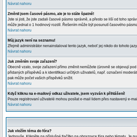
Návrat nahoru
Změnil jsem časové pásmo, ale je to stále špatně!
Jste si jisti, že jste zadali časové pásmo správně, a přesto se liší od toho s
může jednat o 1 hodinový rozdíl. Řešením může být posunutí časového pásma 
Návrat nahoru
Můj jazyk není na seznamu!
Zřejmě administrátor nenainstaloval tento jazyk, neboť jej nikdo do tohoto jazy
Návrat nahoru
Jak změním svoje zařazení?
Obecně vzato, svoje zařazení přímo změnit nemůžete (úrovně se objevují pod 
přidaných příspěvků a k identifikaci určitých uživatelů, např. označení moder
pak může počet vašich příspěvků snížit.
Návrat nahoru
Když kliknu na e-mailový odkaz uživatele, jsem vyzván k přihlášení!
Pouze registrovaní uživatelé mohou posílat e-mail lidem přes nastavený e-mail
Návrat nahoru
Jak vložím téma do fóra?
Jednouše. Klikněte na příslušné tlačítko na obrazovce fóra nebo tématu. Je nu