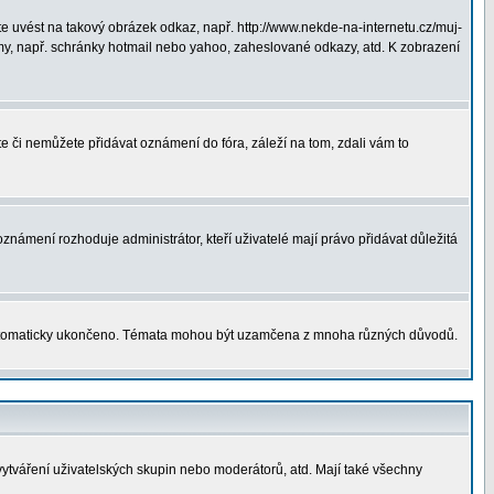
 uvést na takový obrázek odkaz, např. http://www.nekde-na-internetu.cz/muj-
y, např. schránky hotmail nebo yahoo, zaheslované odkazy, atd. K zobrazení
te či nemůžete přidávat oznámení do fóra, záleží na tom, zdali vám to
oznámení rozhoduje administrátor, kteří uživatelé mají právo přidávat důležitá
utomaticky ukončeno. Témata mohou být uzamčena z mnoha různých důvodů.
vytváření uživatelských skupin nebo moderátorů, atd. Mají také všechny