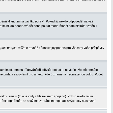
ění) kliknutím na tlačítko
upravit
. Pokud již někdo odpověděl na váš
d zatím nikdo neodpověděl nebo pokud moderátor či administrátor změnili
ipojit podpis
. Můžete rovněž přidat stejný podpis pro všechny vaše příspěvky
avním oknem na přidávání příspěvků (pokud to nevidíte, zřejmě nemáte
aké přidat časový limit pro anketu, kde 0 znamená neomezenou volbu. Počet
ek v tématu (toto je vždy s hlasováním spojeno). Pokud nikdo zatím
 Tímto opatřením se snažíme zabránit manipulaci s výsledky hlasování.