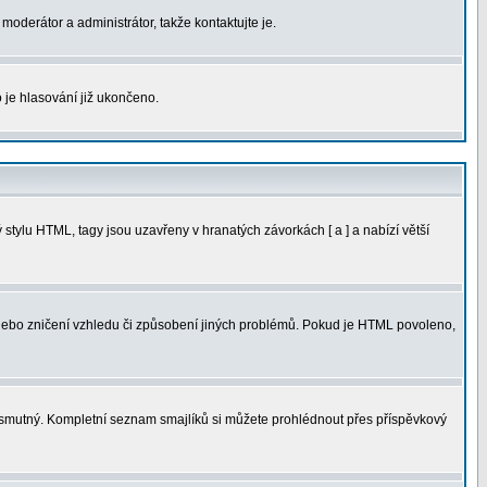
moderátor a administrátor, takže kontaktujte je.
 je hlasování již ukončeno.
tylu HTML, tagy jsou uzavřeny v hranatých závorkách [ a ] a nabízí větší
 nebo zničení vzhledu či způsobení jiných problémů. Pokud je HTML povoleno,
ná smutný. Kompletní seznam smajlíků si můžete prohlédnout přes příspěvkový