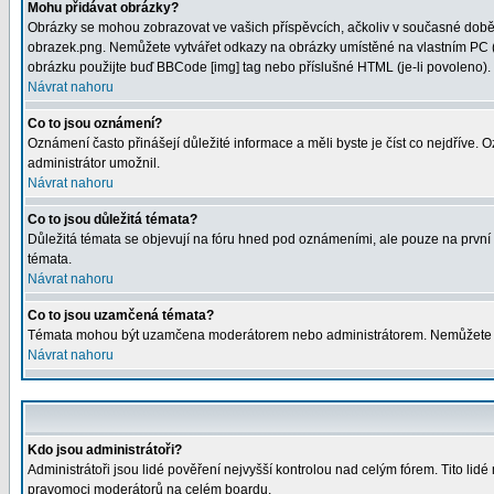
Mohu přidávat obrázky?
Obrázky se mohou zobrazovat ve vašich příspěvcích, ačkoliv v současné době 
obrazek.png. Nemůžete vytvářet odkazy na obrázky umístěné na vlastním PC (
obrázku použijte buď BBCode [img] tag nebo příslušné HTML (je-li povoleno).
Návrat nahoru
Co to jsou oznámení?
Oznámení často přinášejí důležité informace a měli byste je číst co nejdříve.
administrátor umožnil.
Návrat nahoru
Co to jsou důležitá témata?
Důležitá témata se objevují na fóru hned pod oznámeními, ale pouze na první st
témata.
Návrat nahoru
Co to jsou uzamčená témata?
Témata mohou být uzamčena moderátorem nebo administrátorem. Nemůžete od
Návrat nahoru
Kdo jsou administrátoři?
Administrátoři jsou lidé pověření nejvyšší kontrolou nad celým fórem. Tito li
pravomoci moderátorů na celém boardu.