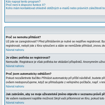
Kdo napsal tento program?
Proč není k dispozici funkce X?
Koho mám kontaktovat ohledně obtížných e-mailů nebo právních záležitostí 
Proč se nemohu přihlásit?
Už jste se zaregistrovali? Před přihlášením je nutné se nejdříve registrovat. 
registrovali, nebyli jste z fóra vyloučeni a stále se nemůžete přihlásit, znovu 
Návrat nahoru
Je vůbec potřeba se registrovat?
Nemusíte. Registrace je však potřeba ke vkládání příspěvků. Anonymním uživa
Návrat nahoru
Proč jsem automaticky odhlášen?
Pokud nezaškrtnete tlačítko
Přihlásit automaticky při příští návštěvě
, budete př
ovšem nedoporučujeme, když se přihlašujete z veřejného počítače, např. v kni
Návrat nahoru
Jak zabráním, aby se moje uživatelské jméno objevilo v seznamu právě p
Ve vašem nastavení najděte možnost
Skrýt vaši přítomnost ve fóru
, pokud tut
Návrat nahoru