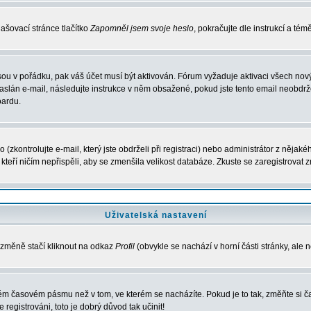
ašovací stránce tlačítko
Zapomněl jsem svoje heslo
, pokračujte dle instrukcí a té
sou v pořádku, pak váš účet musí být aktivován. Fórum vyžaduje aktivaci všech nov
 zaslán e-mail, následujte instrukce v něm obsažené, pokud jste tento email neobdržel
oardu.
zkontrolujte e-mail, který jste obdrželi při registraci) nebo administrátor z nějak
, kteří ničím nepřispěli, aby se zmenšila velikost databáze. Zkuste se zaregistrovat 
Uživatelská nastavení
 změně stačí kliknout na odkaz
Profil
(obvykle se nachází v horní části stránky, ale 
iném časovém pásmu než v tom, ve kterém se nacházíte. Pokud je to tak, změňte si
egistrováni, toto je dobrý důvod tak učinit!