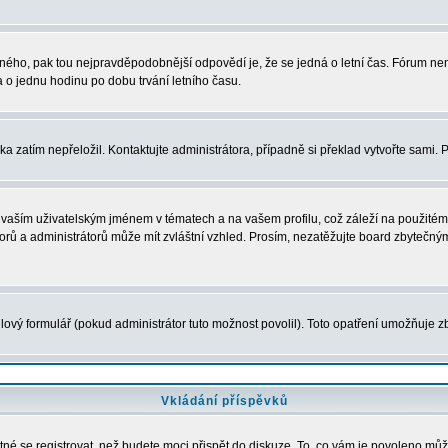
právného, pak tou nejpravděpodobnější odpovědí je, že se jedná o letní čas. Fórum 
o jednu hodinu po dobu trvání letního času.
ka zatím nepřeložil. Kontaktujte administrátora, případně si překlad vytvořte sami. 
vaším uživatelským jménem v tématech a na vašem profilu, což záleží na použitém 
átorů a administrátorů může mít zvláštní vzhled. Prosím, nezatěžujte board zbytečný
ový formulář (pokud administrátor tuto možnost povolil). Toto opatření umožňuje zb
Vkládání příspěvků
tné se registrovat, než budete moci přispět do diskuze. To, co vám je povoleno můž