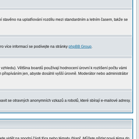
není stavěno na uplatňování rozdílu mezi standardním a letním časem, takže se
Pro více informací se podívejte na stránky
phpBB Group
.
vzhledu). Většina boardů používají hodnocení úrovní k rozlišení počtu vámi
m přispíváním jen, abyste dosáhli vyšší úrovně. Moderátor nebo administrátor
avit se otravných anonymních vzkazů a robotů, které sbírají e-mailové adresy.
ete vidět na spodní části fóra nebo tématu (Např.
Můžete přidat nová téma do