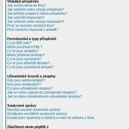
Vkládání příspěvků
Jak vložím téma do fóra?
Jak změním nebo smažu příspěvek?
Jak přidám podpis k mému příspěvku?
Jak vytvořím hlasování?
Jak změním nebo smažu hlasování?
Proč se nemohu dostat k fóru?
Proč nemohu hlasovat v anketě?
Formátování a typy příspěvků
Co je BBCode?
Můžu používat HTML?
Co to jsou smajlíky?
Mohu přidávat obrázky?
Co to jsou oznámení?
Co to jsou důležitá témata?
Co to jsou uzamčená témata?
Uživatelské úrovně a skupiny
Kdo jsou administrátoři?
Kdo jsou moderátoři?
Co jsou uživatelské skupiny?
Jak se mohu zapojit do uživatelské skupiny?
Jak se stanu moderátorem uživatelské skupiny?
Soukromé zprávy
Nemůžu posílat soukromé zprávy!
Dostávám nechtěné soukromé zprávy!
Dostal jsem spamový a obtížný e-mail od někoho z fóra!
Záležitosti okolo phpBB 2