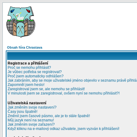
Obsah fóra Chrastava
Registrace a přihlášení
Proč se nemohu přihlásit?
Je vůbec potřeba se registrovat?
Proč jsem automaticky odhlášen?
Jak zabráním, aby se moje uživatelské jméno objevilo v seznamu právě přihl
Zapomněl jsem heslo!
Zaregistroval jsem se, ale nemohu se přihlásit!
V minulosti jsem se zaregistroval, ovšem nyní se nemohu přihlásit?!
Uživatelská nastavení
Jak změním svoje nastavení?
Časy jsou špatně!
Změnil jsem časové pásmo, ale je to stále špatně!
Můj jazyk není na seznamu!
Jak změním svoje zařazení?
Když kliknu na e-mailový odkaz uživatele, jsem vyzván k přihlášení!