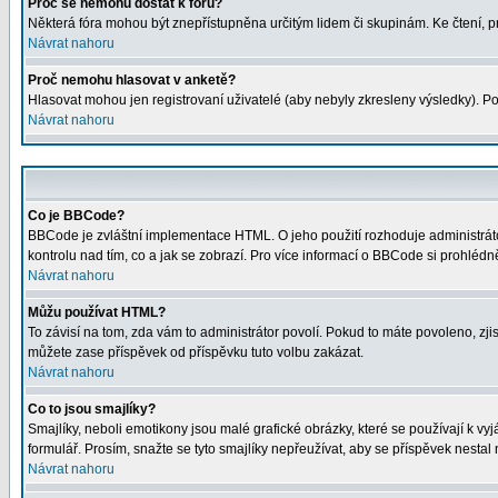
Proč se nemohu dostat k fóru?
Některá fóra mohou být znepřístupněna určitým lidem či skupinám. Ke čtení, proh
Návrat nahoru
Proč nemohu hlasovat v anketě?
Hlasovat mohou jen registrovaní uživatelé (aby nebyly zkresleny výsledky). Po
Návrat nahoru
Co je BBCode?
BBCode je zvláštní implementace HTML. O jeho použití rozhoduje administrátor
kontrolu nad tím, co a jak se zobrazí. Pro více informací o BBCode si prohléd
Návrat nahoru
Můžu používat HTML?
To závisí na tom, zda vám to administrátor povolí. Pokud to máte povoleno, zjist
můžete zase příspěvek od příspěvku tuto volbu zakázat.
Návrat nahoru
Co to jsou smajlíky?
Smajlíky, neboli emotikony jsou malé grafické obrázky, které se používají k 
formulář. Prosím, snažte se tyto smajlíky nepřeužívat, aby se příspěvek nesta
Návrat nahoru