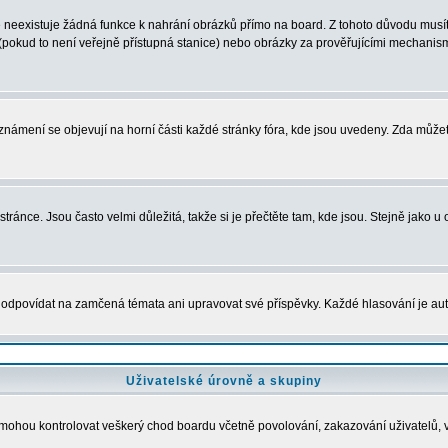
neexistuje žádná funkce k nahrání obrázků přímo na board. Z tohoto důvodu musíte
pokud to není veřejně přístupná stanice) nebo obrázky za prověřujícími mechanism
 Oznámení se objevují na horní části každé stránky fóra, kde jsou uvedeny. Zda může
ránce. Jsou často velmi důležitá, takže si je přečtěte tam, kde jsou. Stejně jako u 
povídat na zamčená témata ani upravovat své příspěvky. Každé hlasování je a
Uživatelské úrovně a skupiny
dé mohou kontrolovat veškerý chod boardu včetně povolování, zakazování uživatelů, 