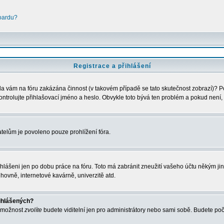
boardu?
Registrace a přihlášení
Byla vám na fóru zakázána činnost (v takovém případě se tato skutečnost zobrazí)? P
zkontrolujte přihlašovací jméno a heslo. Obvykle toto bývá ten problém a pokud není,
telům je povoleno pouze prohlížení fóra.
ihlášeni jen po dobu práce na fóru. Toto má zabránit zneužití vašeho účtu někým jiným
hovně, internetové kavárně, univerzitě atd.
řihlášených?
o možnost
zvolíte
budete viditelní jen pro administrátory nebo sami sobě. Budete počít