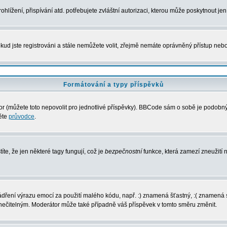
lížení, přispívání atd. potřebujete zvláštní autorizaci, kterou může poskytnout jen 
kud jste registrováni a stále nemůžete volit, zřejmě nemáte oprávněný přístup nebo
Formátování a typy příspěvků
 (můžete toto nepovolit pro jednotlivé příspěvky). BBCode sám o sobě je podobný s
něte
průvodce
.
íte, že jen některé tagy fungují, což je
bezpečnostní
funkce, která zamezí zneužití
vyjádření výrazu emocí za použití malého kódu, např. :) znamená šťastný, :( zname
l nečitelným. Moderátor může také případně váš příspěvek v tomto směru změnit.