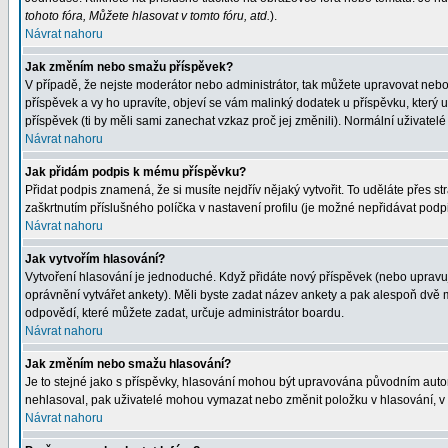
tohoto fóra, Můžete hlasovat v tomto fóru, atd.
).
Návrat nahoru
Jak změním nebo smažu příspěvek?
V případě, že nejste moderátor nebo administrátor, tak můžete upravovat nebo
příspěvek a vy ho upravíte, objeví se vám malinký dodatek u příspěvku, který 
příspěvek (ti by měli sami zanechat vzkaz proč jej změnili). Normální uživat
Návrat nahoru
Jak přidám podpis k mému příspěvku?
Přidat podpis znamená, že si musíte nejdřív nějaký vytvořit. To uděláte přes s
zaškrtnutím příslušného políčka v nastavení profilu (je možné nepřidávat pod
Návrat nahoru
Jak vytvořím hlasování?
Vytvoření hlasování je jednoduché. Když přidáte nový příspěvek (nebo upravuje
oprávnění vytvářet ankety). Měli byste zadat název ankety a pak alespoň dvě
odpovědí, které můžete zadat, určuje administrátor boardu.
Návrat nahoru
Jak změním nebo smažu hlasování?
Je to stejné jako s příspěvky, hlasování mohou být upravována původním auto
nehlasoval, pak uživatelé mohou vymazat nebo změnit položku v hlasování, v p
Návrat nahoru