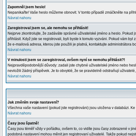
Zapomněl jsem heslo!
Nepanikařte! Vaše heslo můžeme obnovit. V tomto případě zmáčkněte na přihl
Návrat nahoru
Zaregistroval jsem se, ale nemohu se přihlásit!
Nejprve zkontrolujte, že zadáváte správné uživatelské jméno a heslo. Pokud j
přihlásit. Když jste se registrovali, byli byste k tomuto vyzváni. Pokud vám byl
že e-mailová adresa, kterou jste použili je platná, kontaktujte administrátora b
Návrat nahoru
V minulosti jsem se zaregistroval, ovšem nyní se nemohu přihlásit?!
Nejpravděpodobnější důvody: zadali jste chybné uživatelské jméno nebo heslo (
nevložili žádný příspěvek. Je to obvyklé, že se pravidelně odstraňují uživatelé
Návrat nahoru
Jak změním svoje nastavení?
Všechna vaše nastavení (pokud jste registrováni) jsou uložena v databázi. Ke
Návrat nahoru
Časy jsou špatně!
Časy jsou téměř vždy v pořádku, ovšem to, co vidíte jsou časy zobrazené v j
podobná nastavení mohou měnit jen registrovaní uživatelé. Takže pokud nejste r