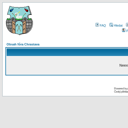
FAQ
Hledat
P
Obsah fóra Chrastava
Neexi
Powered by
Český překl