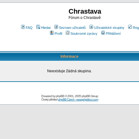
Chrastava
Fórum o Chrastavě
FAQ
Hledat
Seznam uživatelů
Uživatelské skupiny
Reg
Profil
Soukromé zprávy
Přihlášení
Informace
Neexistuje žádná skupina.
Powered by
phpBB
© 2001, 2005 phpBB Group
Český překlad
phpBB Czech - www.phpbbcz.com