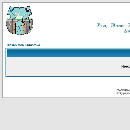
FAQ
Hledat
P
Obsah fóra Chrastava
Neexi
Powered by
Český překl