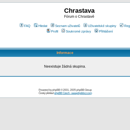
Chrastava
Fórum o Chrastavě
FAQ
Hledat
Seznam uživatelů
Uživatelské skupiny
Reg
Profil
Soukromé zprávy
Přihlášení
Informace
Neexistuje žádná skupina.
Powered by
phpBB
© 2001, 2005 phpBB Group
Český překlad
phpBB Czech - www.phpbbcz.com