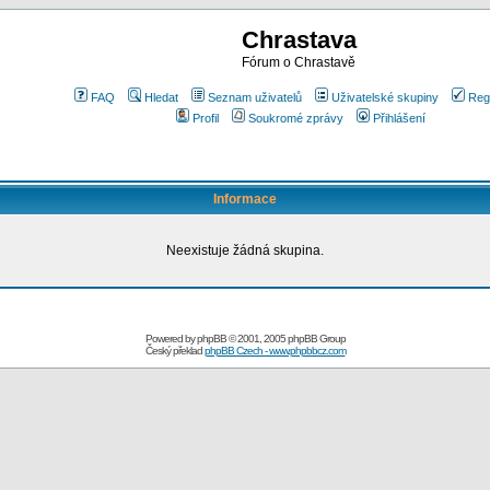
Chrastava
Fórum o Chrastavě
FAQ
Hledat
Seznam uživatelů
Uživatelské skupiny
Reg
Profil
Soukromé zprávy
Přihlášení
Informace
Neexistuje žádná skupina.
Powered by
phpBB
© 2001, 2005 phpBB Group
Český překlad
phpBB Czech - www.phpbbcz.com