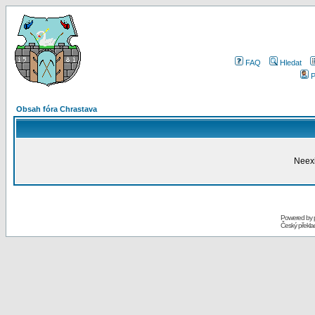
FAQ
Hledat
P
Obsah fóra Chrastava
Neexi
Powered by
Český překl