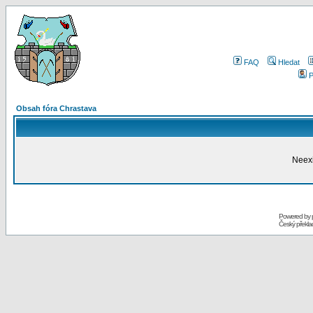
FAQ
Hledat
P
Obsah fóra Chrastava
Neexi
Powered by
Český překl