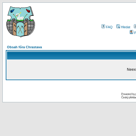
FAQ
Hledat
P
Obsah fóra Chrastava
Neexi
Powered by
Český překl