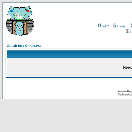
FAQ
Hledat
P
Obsah fóra Chrastava
Neexi
Powered by
Český překl