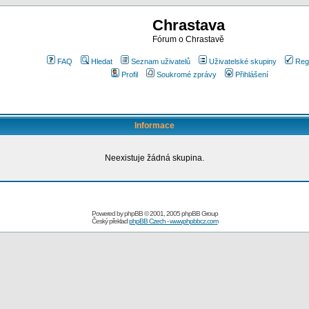
Chrastava
Fórum o Chrastavě
FAQ
Hledat
Seznam uživatelů
Uživatelské skupiny
Reg
Profil
Soukromé zprávy
Přihlášení
Informace
Neexistuje žádná skupina.
Powered by
phpBB
© 2001, 2005 phpBB Group
Český překlad
phpBB Czech - www.phpbbcz.com