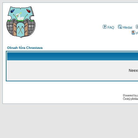
FAQ
Hledat
P
Obsah fóra Chrastava
Neexi
Powered by
Český překl