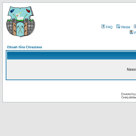
FAQ
Hledat
P
Obsah fóra Chrastava
Neexi
Powered by
Český překl