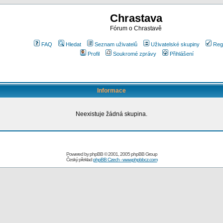
Chrastava
Fórum o Chrastavě
FAQ
Hledat
Seznam uživatelů
Uživatelské skupiny
Reg
Profil
Soukromé zprávy
Přihlášení
Informace
Neexistuje žádná skupina.
Powered by
phpBB
© 2001, 2005 phpBB Group
Český překlad
phpBB Czech - www.phpbbcz.com