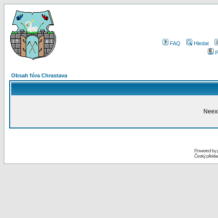
FAQ
Hledat
P
Obsah fóra Chrastava
Neexi
Powered by
Český překl