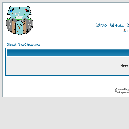
FAQ
Hledat
P
Obsah fóra Chrastava
Neexi
Powered by
Český překl