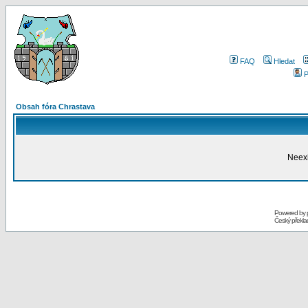
FAQ
Hledat
P
Obsah fóra Chrastava
Neexi
Powered by
Český překl