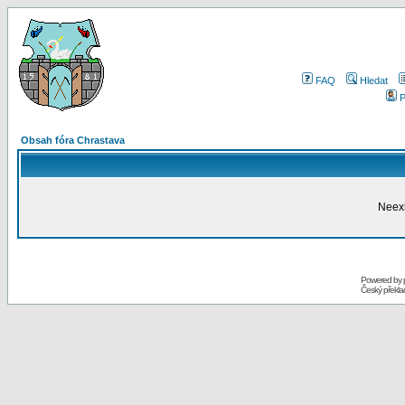
FAQ
Hledat
P
Obsah fóra Chrastava
Neexi
Powered by
Český překl