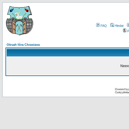
FAQ
Hledat
P
Obsah fóra Chrastava
Neexi
Powered by
Český překl