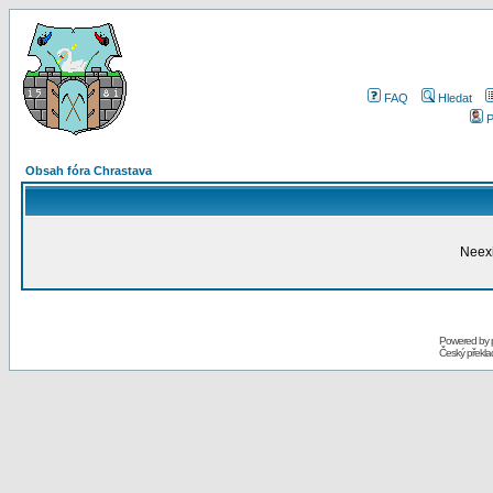
FAQ
Hledat
P
Obsah fóra Chrastava
Neexi
Powered by
Český překl