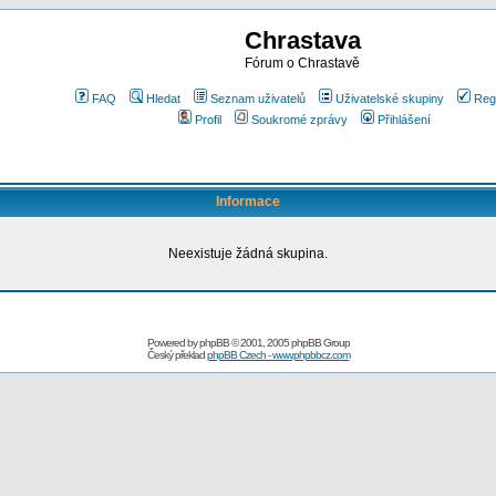
Chrastava
Fórum o Chrastavě
FAQ
Hledat
Seznam uživatelů
Uživatelské skupiny
Reg
Profil
Soukromé zprávy
Přihlášení
Informace
Neexistuje žádná skupina.
Powered by
phpBB
© 2001, 2005 phpBB Group
Český překlad
phpBB Czech - www.phpbbcz.com