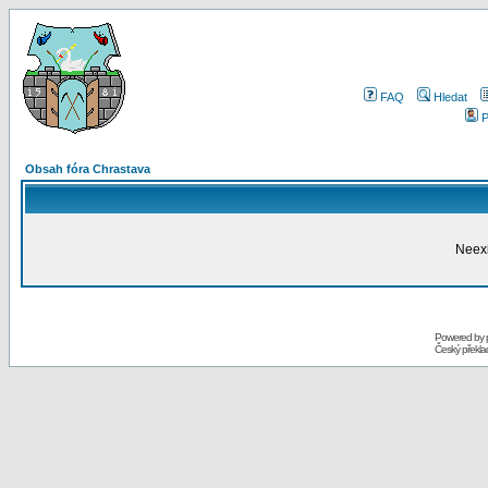
FAQ
Hledat
P
Obsah fóra Chrastava
Neexi
Powered by
Český překl